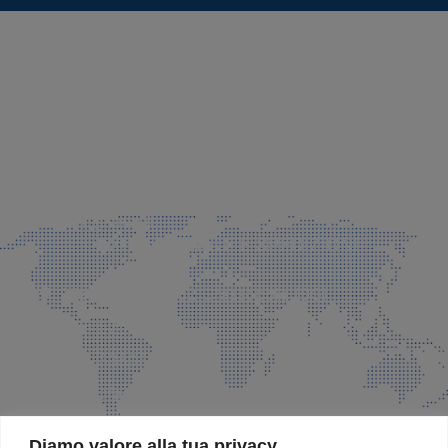
SEDE LEGALE E PRODUZIONE
Via Azzano S. Paolo, 21 Grassobbio (BG)
035 525015
035 335037
info@faeg.it
COMMERCIALE E SPEDIZIONI
Via Padre Elzi, 32 Grassobbio (BG)
035 525015
035 335037
info@faeg.it
SITE MAP
Diamo valore alla tua privacy