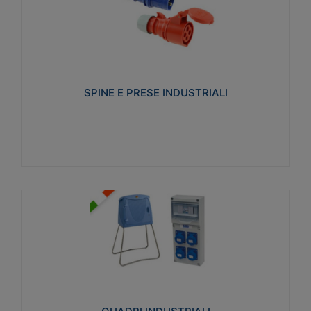
SPINE E PRESE INDUSTRIALI
Realizzate in termoplastico isolante e non
propagante la fiamma (Glow wire 650°C e parti
attive 850°C). Resistente agli agenti chimici con
particolari in acciaio inox.
SPINE E PRESE INDUSTRIALI
Visualizza
QUADRI INDUSTRIALI
Realizzati in tecnopolimero isolante e non
propagante la fiamma Glow-wire 650°. Elevata
resistenza agli urti: IK08. Colore: grigio RAL 7035.