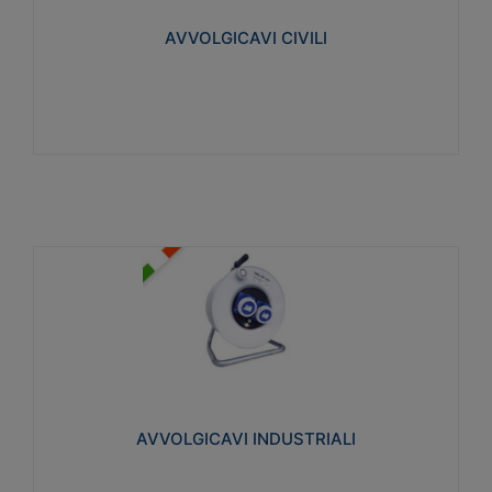
collegata al cavo con spinotti protetti
AVVOLGICAVI CIVILI
Visualizza
AVVOLGICAVI INDUSTRIALI
Cavo H07RN-F Norme CEI-64-8. Prese/spine volanti
industriali secondo le norme CEI EN 60309-1.
Utilizzo: varie tipologie, anche gravose,
collegamento mobile.
AVVOLGICAVI INDUSTRIALI
Visualizza