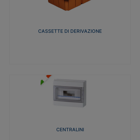
CASSETTE DI DERIVAZIONE
Realizzate in tecnopolimero isolante e non
propagante la fiamma glow-wire 650° per cassette
utilizzo da parete in muratura e per pareti in
cartongesso
CASSETTE DI DERIVAZIONE
Visualizza
CENTRALINI
Realizzati in tecnopolimero isolante e non
propagante la fiamma glow-wire 650° e alta
resistenza al calore termocompressione con bilia
75°C.
CENTRALINI