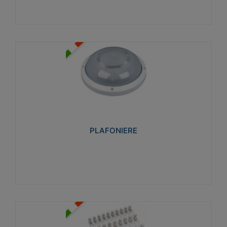
PLAFONIERE
Realizzate in tecnopolimero isolante e non
propagante la fiamma glow-wire 850°. Elevata
resistenza agli urti: IK07-IK 08.
PLAFONIERE
Visualizza