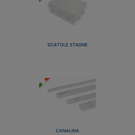
SCATOLE STAGNE
Realizzate in tecnopolimero isolante e non
propagante la fiamma glow-wire 650° e alta
resistenza al calore termocompressione con bilia
75°C.
SCATOLE STAGNE
Visualizza
CANALINA
Realizzate in tecnopolimero isolante a base di PVC
rigido autoestinguente V0-UL 94. Resistente alla
fiamma: Glow-wire 650°C.
CANALINA