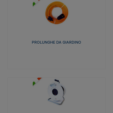
PROLUNGHE DA GIARDINO
Realizzate in tecnopolimero isolante flessibile e
estensibile non propagante la fiamma slow-wire
750°C. Grado di protezione: IP20
PROLUNGHE DA GIARDINO
Visualizza
AVVOLGICAVI CIVILI
Avvolgicavi domestici realizzati in ABS antiurto. Cavo
a marchio H05VV-F doppio isolamento. Spina