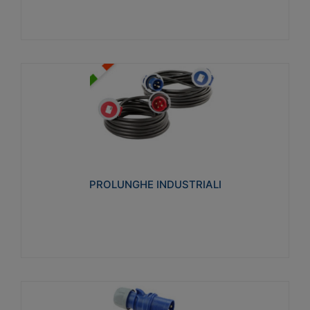
PROLUNGHE INDUSTRIALI
Realizzate in termoplastico glow wire test 750°C.
Costruite secondo le seguenti norme di riferimento
CEI 23-50. Grado di protezione: IP20D.
PROLUNGHE INDUSTRIALI
Visualizza