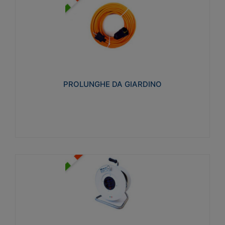
PROLUNGHE DA GIARDINO
Realizzate in tecnopolimero isolante flessibile e
estensibile non propagante la fiamma slow-wire
750°C. Grado di protezione: IP20
PROLUNGHE DA GIARDINO
Visualizza
AVVOLGICAVI CIVILI
Avvolgicavi domestici realizzati in ABS antiurto. Cavo
a marchio H05VV-F doppio isolamento. Spina