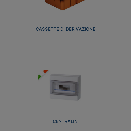
CASSETTE DI DERIVAZIONE
Realizzate in tecnopolimero isolante e non
propagante la fiamma glow-wire 650° per cassette
utilizzo da parete in muratura e per pareti in
cartongesso
CASSETTE DI DERIVAZIONE
Visualizza
CENTRALINI
Realizzati in tecnopolimero isolante e non
propagante la fiamma glow-wire 650° e alta
resistenza al calore termocompressione con bilia
75°C.
CENTRALINI