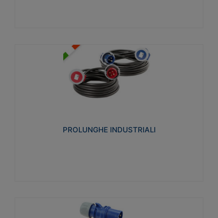
PROLUNGHE INDUSTRIALI
Realizzate in termoplastico glow wire test 750°C.
Costruite secondo le seguenti norme di riferimento
CEI 23-50. Grado di protezione: IP20D.
PROLUNGHE INDUSTRIALI
Visualizza