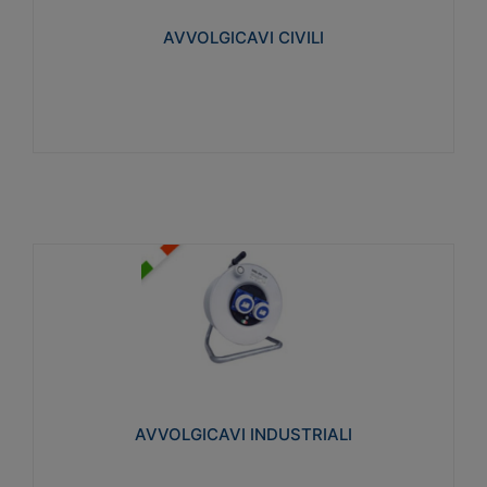
collegata al cavo con spinotti protetti
AVVOLGICAVI CIVILI
Visualizza
AVVOLGICAVI INDUSTRIALI
Cavo H07RN-F Norme CEI-64-8. Prese/spine volanti
industriali secondo le norme CEI EN 60309-1.
Utilizzo: varie tipologie, anche gravose,
collegamento mobile.
AVVOLGICAVI INDUSTRIALI
Visualizza