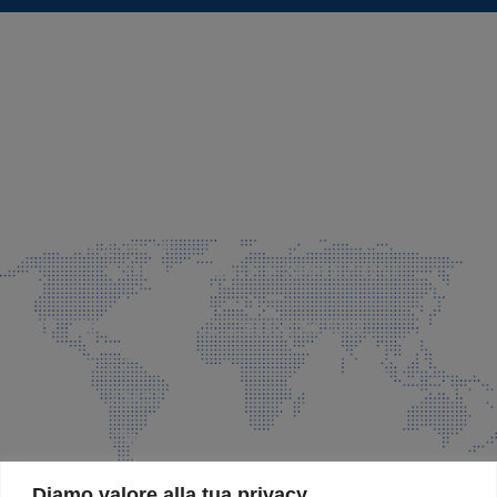
SEDE LEGALE E PRODUZIONE
Via Azzano S. Paolo, 21 Grassobbio (BG)
035 525015
035 335037
info@faeg.it
COMMERCIALE E SPEDIZIONI
Via Padre Elzi, 32 Grassobbio (BG)
035 525015
035 335037
info@faeg.it
SITE MAP
Diamo valore alla tua privacy