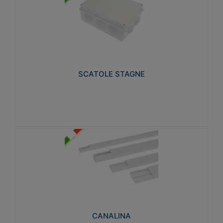
SCATOLE STAGNE
Realizzate in tecnopolimero isolante e non
propagante la fiamma glow-wire 650° e alta
resistenza al calore termocompressione con bilia
75°C.
SCATOLE STAGNE
Visualizza
CANALINA
Realizzate in tecnopolimero isolante a base di PVC
rigido autoestinguente V0-UL 94. Resistente alla
fiamma: Glow-wire 650°C.
CANALINA