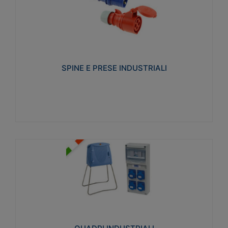
SPINE E PRESE INDUSTRIALI
Realizzate in termoplastico isolante e non
propagante la fiamma (Glow wire 650°C e parti
attive 850°C). Resistente agli agenti chimici con
particolari in acciaio inox.
SPINE E PRESE INDUSTRIALI
Visualizza
QUADRI INDUSTRIALI
Realizzati in tecnopolimero isolante e non
propagante la fiamma Glow-wire 650°. Elevata
resistenza agli urti: IK08. Colore: grigio RAL 7035.