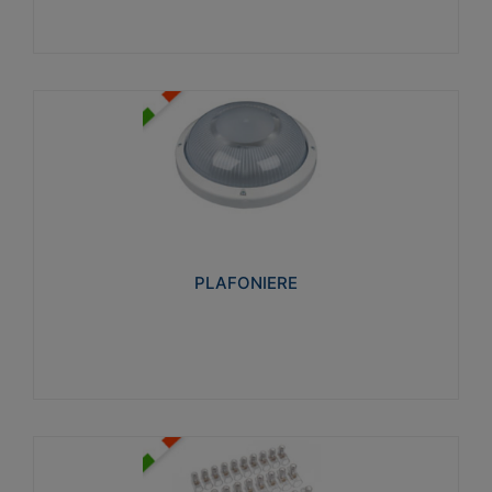
PLAFONIERE
Realizzate in tecnopolimero isolante e non
propagante la fiamma glow-wire 850°. Elevata
resistenza agli urti: IK07-IK 08.
PLAFONIERE
Visualizza