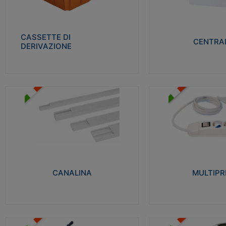
Realizzate in tecnopolimero isolante e non
Realizzati in tecnopolime
propagante la fiamma glow-wire 650° per
propagante la fiamma gl
cassette utilizzo da parete in muratura e
alta resistenza al calore
per pareti in cartongesso
termocompressione con b
CASSETTE DI
CENTRAL
DERIVAZIONE
Visualizza
Visu
MULTIPRESE
CANALINA
Realizzate in termoplasti
Realizzate in tecnopolimero isolante a base
750°C. Costruite secondo
di PVC rigido autoestinguente V0-UL 94.
norme di riferimento CEI
Resistente alla fiamma: Glow-wire 650°C.
protezione: IP20D.
CANALINA
MULTIPR
Visualizza
Visu