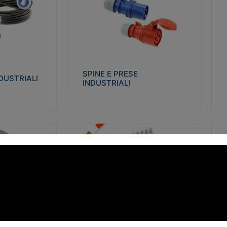
STRIALI
SPINE E PRESE INDUSTRIALI
Q
co glow wire test
Realizzate in termoplastico isolante e non
Re
 le seguenti
propagante la fiamma (Glow wire 650°C e
p
 23-50. Grado di
parti attive 850°C). Resistente agli agenti
El
chimici con particolari in acciaio inox.
gr
SPINE E PRESE
DUSTRIALI
INDUSTRIALI
alizza
Visualizza
FORBOX
S
I morsetti di giunzione unipolari si
At
ro isolante e non
utilizzano nelle cassette di derivazione e in
ca
ow-wire 850°.
tutte le connessioni “volanti” civili e
de
i: IK07-IK 08.
industriali in cui è richiesta praticità di
ny
installazione e sicurezza di connessione.
ERE
FORBOX
alizza
Visualizza