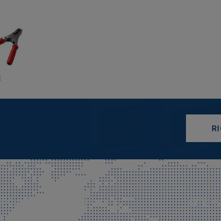
E
R
CIALE E SPEDIZIONI
SITE M