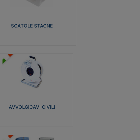
izzate in tecnopolimero isolante e non
pagante la fiamma glow-wire 650° e alta
istenza al calore termocompressione con
a 75°C.
SCATOLE STAGNE
Visualizza
VVOLGICAVI CIVILI
volgicavi domestici realizzati in ABS
ntiurto. Cavo a marchio H05VV-F doppio
olamento. Spina collegata al cavo con
inotti protetti
AVVOLGICAVI CIVILI
Visualizza