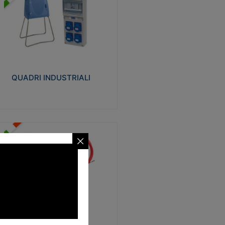
UADRI INDUSTRIALI
alizzati in tecnopolimero isolante e non
ropagante la fiamma Glow-wire 650°.
evata resistenza agli urti: IK08. Colore:
igio RAL 7035.
QUADRI INDUSTRIALI
Visualizza
ONDE
trezzi necessari al trascinamento delle
blature elettriche, dati, fonia, all’interno
lle canaline dedicate. Disponibili in
lon, poliestere, acciaio e fibra di vetro
SONDE
Visualizza