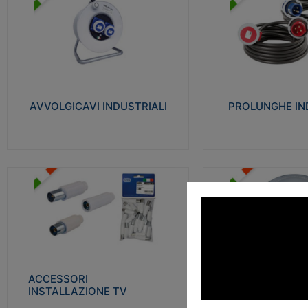
AVVOLGICAVI INDUSTRIALI
PROLUNGHE INDU
Cavo H07RN-F Norme CEI-64-8.
Realizzate in termoplasti
Prese/spine volanti industriali secondo le
750°C. Costruite secondo
norme CEI EN 60309-1. Utilizzo: varie
norme di riferimento CEI
tipologie, anche gravose, collegamento
protezione: IP20D.
mobile.
AVVOLGICAVI INDUSTRIALI
PROLUNGHE IN
Visu
Visualizza
ACCESSORI INSTALLAZIONE
PLAFONIERE
TV
Realizzate in tecnopolime
Realizzate in tecnopolimero isolante e
propagante la fiamma gl
acciaio nichelato per poter garantire una
Elevata resistenza agli urt
schermatura idonea a rendere i segnali TV
protetti dalle emissioni elettromagnetiche.
ACCESSORI
PLAFONI
Visu
INSTALLAZIONE TV
Visualizza