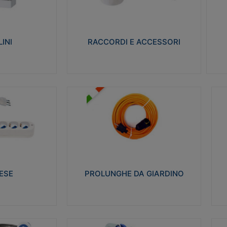
ro isolante e non
Realizzati in ottone e successivamente
Real
ow-wire 650° e
nichelati per conferire una migliore
pro
resistenza alle avverse condizioni
res
ilia 75°C.
ambientali in cui verranno utilizzati.
bili
INI
RACCORDI E ACCESSORI
alizza
Visualizza
PROLUNGHE DA GIARDINO
A
co glow wire test
Realizzate in tecnopolimero isolante
Av
 le seguenti
flessibile e estensibile non propagante la
a
 23-50. Grado di
fiamma slow-wire 750°C. Grado di
is
protezione: IP20
sp
ESE
PROLUNGHE DA GIARDINO
alizza
Visualizza