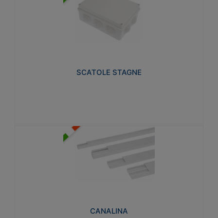
SCATOLE STAGNE
Realizzate in tecnopolimero isolante e non
propagante la fiamma glow-wire 650° e alta
resistenza al calore termocompressione con bilia
75°C.
SCATOLE STAGNE
Visualizza
CANALINA
Realizzate in tecnopolimero isolante a base di PVC
rigido autoestinguente V0-UL 94. Resistente alla
fiamma: Glow-wire 650°C.
CANALINA