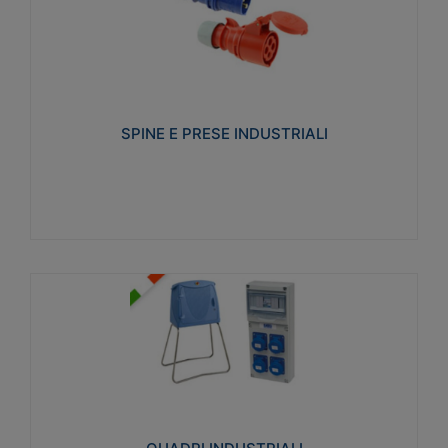
SPINE E PRESE INDUSTRIALI
Realizzate in termoplastico isolante e non
propagante la fiamma (Glow wire 650°C e parti
attive 850°C). Resistente agli agenti chimici con
particolari in acciaio inox.
SPINE E PRESE INDUSTRIALI
Visualizza
QUADRI INDUSTRIALI
Realizzati in tecnopolimero isolante e non
propagante la fiamma Glow-wire 650°. Elevata
resistenza agli urti: IK08. Colore: grigio RAL 7035.