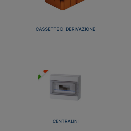
CASSETTE DI DERIVAZIONE
Realizzate in tecnopolimero isolante e non
propagante la fiamma glow-wire 650° per cassette
utilizzo da parete in muratura e per pareti in
cartongesso
CASSETTE DI DERIVAZIONE
Visualizza
CENTRALINI
Realizzati in tecnopolimero isolante e non
propagante la fiamma glow-wire 650° e alta
resistenza al calore termocompressione con bilia
75°C.
CENTRALINI