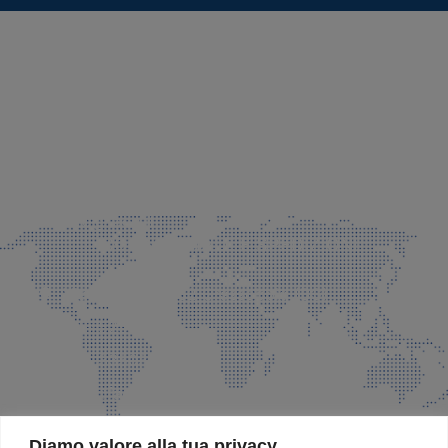
SEDE LEGALE E PRODUZIONE
Via Azzano S. Paolo, 21 Grassobbio (BG)
035 525015
035 335037
info@faeg.it
COMMERCIALE E SPEDIZIONI
Via Padre Elzi, 32 Grassobbio (BG)
035 525015
035 335037
info@faeg.it
SITE MAP
Diamo valore alla tua privacy