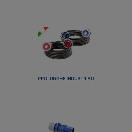
PROLUNGHE INDUSTRIALI
Realizzate in termoplastico glow wire test 750°C.
Costruite secondo le seguenti norme di riferimento
CEI 23-50. Grado di protezione: IP20D.
PROLUNGHE INDUSTRIALI
Visualizza