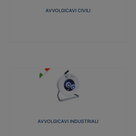
collegata al cavo con spinotti protetti
AVVOLGICAVI CIVILI
Visualizza
AVVOLGICAVI INDUSTRIALI
Cavo H07RN-F Norme CEI-64-8. Prese/spine volanti
industriali secondo le norme CEI EN 60309-1.
Utilizzo: varie tipologie, anche gravose,
collegamento mobile.
AVVOLGICAVI INDUSTRIALI
Visualizza