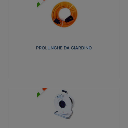
PROLUNGHE DA GIARDINO
Realizzate in tecnopolimero isolante flessibile e
estensibile non propagante la fiamma slow-wire
750°C. Grado di protezione: IP20
PROLUNGHE DA GIARDINO
Visualizza
AVVOLGICAVI CIVILI
Avvolgicavi domestici realizzati in ABS antiurto. Cavo
a marchio H05VV-F doppio isolamento. Spina