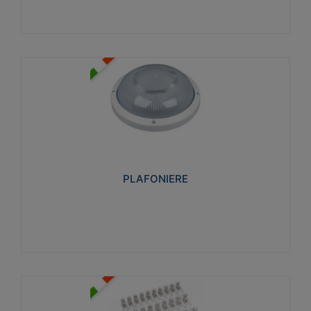
PLAFONIERE
Realizzate in tecnopolimero isolante e non
propagante la fiamma glow-wire 850°. Elevata
resistenza agli urti: IK07-IK 08.
PLAFONIERE
Visualizza