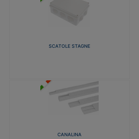
SCATOLE STAGNE
Realizzate in tecnopolimero isolante e non
propagante la fiamma glow-wire 650° e alta
resistenza al calore termocompressione con bilia
75°C.
SCATOLE STAGNE
Visualizza
CANALINA
Realizzate in tecnopolimero isolante a base di PVC
rigido autoestinguente V0-UL 94. Resistente alla
fiamma: Glow-wire 650°C.
CANALINA