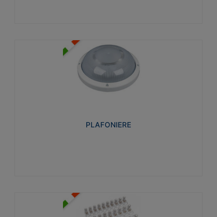
PLAFONIERE
Realizzate in tecnopolimero isolante e non
propagante la fiamma glow-wire 850°. Elevata
resistenza agli urti: IK07-IK 08.
PLAFONIERE
Visualizza