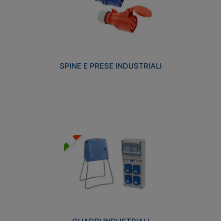
SPINE E PRESE INDUSTRIALI
Realizzate in termoplastico isolante e non
propagante la fiamma (Glow wire 650°C e parti
attive 850°C). Resistente agli agenti chimici con
particolari in acciaio inox.
SPINE E PRESE INDUSTRIALI
Visualizza
QUADRI INDUSTRIALI
Realizzati in tecnopolimero isolante e non
propagante la fiamma Glow-wire 650°. Elevata
resistenza agli urti: IK08. Colore: grigio RAL 7035.