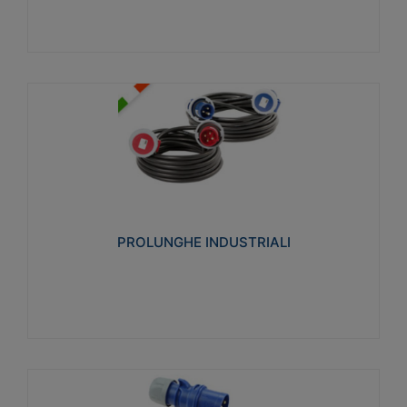
PROLUNGHE INDUSTRIALI
Realizzate in termoplastico glow wire test 750°C.
Costruite secondo le seguenti norme di riferimento
CEI 23-50. Grado di protezione: IP20D.
PROLUNGHE INDUSTRIALI
Visualizza