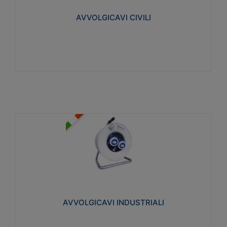
collegata al cavo con spinotti protetti
AVVOLGICAVI CIVILI
Visualizza
AVVOLGICAVI INDUSTRIALI
Cavo H07RN-F Norme CEI-64-8. Prese/spine volanti
industriali secondo le norme CEI EN 60309-1.
Utilizzo: varie tipologie, anche gravose,
collegamento mobile.
AVVOLGICAVI INDUSTRIALI
Visualizza