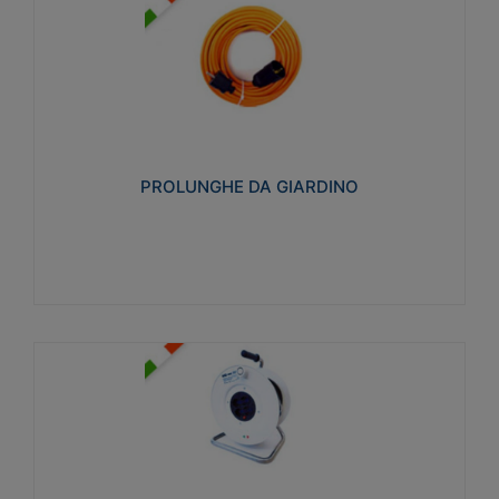
PROLUNGHE DA GIARDINO
Realizzate in tecnopolimero isolante flessibile e
estensibile non propagante la fiamma slow-wire
750°C. Grado di protezione: IP20
PROLUNGHE DA GIARDINO
Visualizza
AVVOLGICAVI CIVILI
Avvolgicavi domestici realizzati in ABS antiurto. Cavo
a marchio H05VV-F doppio isolamento. Spina