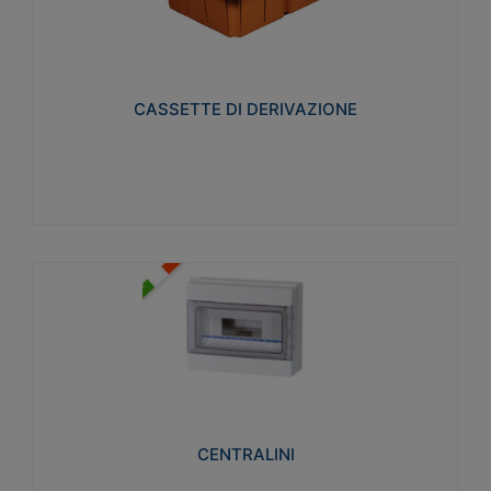
CASSETTE DI DERIVAZIONE
Realizzate in tecnopolimero isolante e non
propagante la fiamma glow-wire 650° per cassette
utilizzo da parete in muratura e per pareti in
cartongesso
CASSETTE DI DERIVAZIONE
Visualizza
CENTRALINI
Realizzati in tecnopolimero isolante e non
propagante la fiamma glow-wire 650° e alta
resistenza al calore termocompressione con bilia
75°C.
CENTRALINI