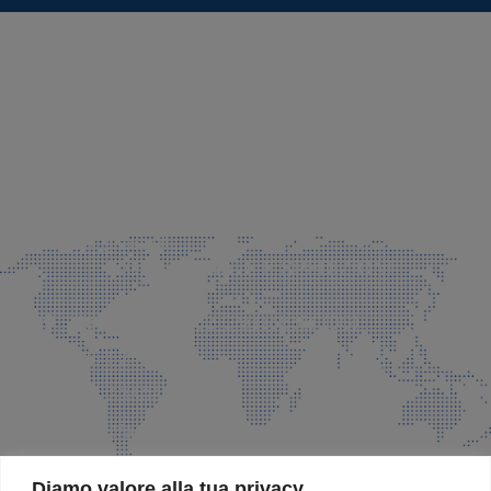
SEDE LEGALE E PRODUZIONE
Via Azzano S. Paolo, 21 Grassobbio (BG)
035 525015
035 335037
info@faeg.it
COMMERCIALE E SPEDIZIONI
Via Padre Elzi, 32 Grassobbio (BG)
035 525015
035 335037
info@faeg.it
SITE MAP
Diamo valore alla tua privacy