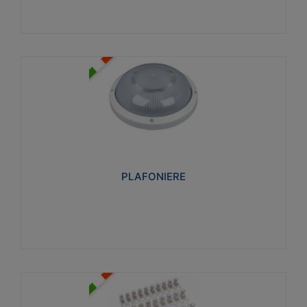
PLAFONIERE
Realizzate in tecnopolimero isolante e non
propagante la fiamma glow-wire 850°. Elevata
resistenza agli urti: IK07-IK 08.
PLAFONIERE
Visualizza