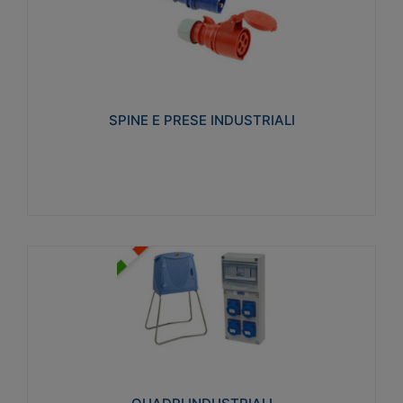
SPINE E PRESE INDUSTRIALI
Realizzate in termoplastico isolante e non
propagante la fiamma (Glow wire 650°C e parti
attive 850°C). Resistente agli agenti chimici con
particolari in acciaio inox.
SPINE E PRESE INDUSTRIALI
Visualizza
QUADRI INDUSTRIALI
Realizzati in tecnopolimero isolante e non
propagante la fiamma Glow-wire 650°. Elevata
resistenza agli urti: IK08. Colore: grigio RAL 7035.