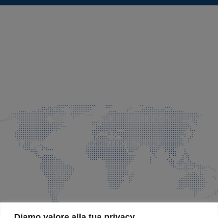
SEDE LEGALE E PRODUZIONE
Via Azzano S. Paolo, 21 Grassobbio (BG)
035 525015
035 335037
info@faeg.it
COMMERCIALE E SPEDIZIONI
Via Padre Elzi, 32 Grassobbio (BG)
035 525015
035 335037
info@faeg.it
SITE MAP
Diamo valore alla tua privacy