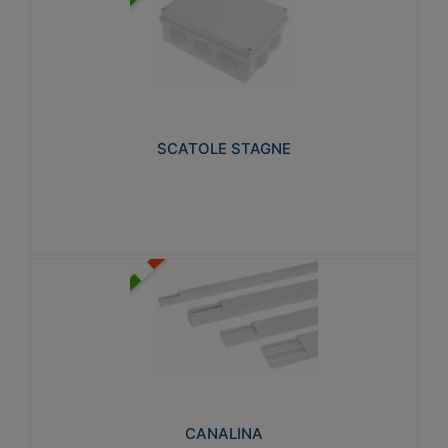
SCATOLE STAGNE
Realizzate in tecnopolimero isolante e non
propagante la fiamma glow-wire 650° e alta
resistenza al calore termocompressione con bilia
75°C.
SCATOLE STAGNE
Visualizza
CANALINA
Realizzate in tecnopolimero isolante a base di PVC
rigido autoestinguente V0-UL 94. Resistente alla
fiamma: Glow-wire 650°C.
CANALINA