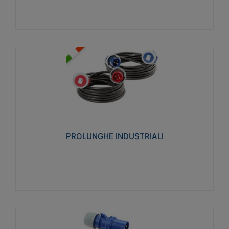
PROLUNGHE INDUSTRIALI
Realizzate in termoplastico glow wire test 750°C.
Costruite secondo le seguenti norme di riferimento
CEI 23-50. Grado di protezione: IP20D.
PROLUNGHE INDUSTRIALI
Visualizza