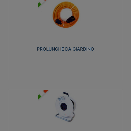
PROLUNGHE DA GIARDINO
Realizzate in tecnopolimero isolante flessibile e
estensibile non propagante la fiamma slow-wire
750°C. Grado di protezione: IP20
PROLUNGHE DA GIARDINO
Visualizza
AVVOLGICAVI CIVILI
Avvolgicavi domestici realizzati in ABS antiurto. Cavo
a marchio H05VV-F doppio isolamento. Spina