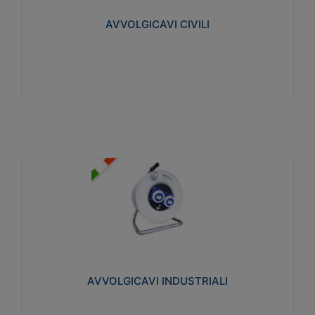
collegata al cavo con spinotti protetti
AVVOLGICAVI CIVILI
Visualizza
AVVOLGICAVI INDUSTRIALI
Cavo H07RN-F Norme CEI-64-8. Prese/spine volanti
industriali secondo le norme CEI EN 60309-1.
Utilizzo: varie tipologie, anche gravose,
collegamento mobile.
AVVOLGICAVI INDUSTRIALI
Visualizza