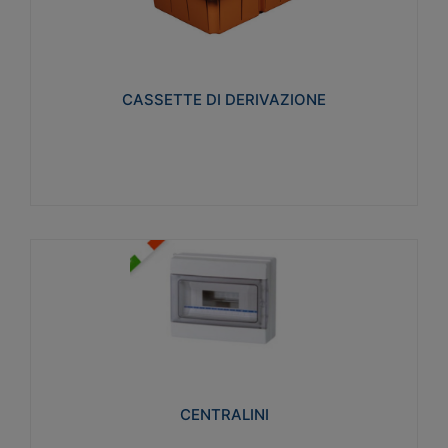
CASSETTE DI DERIVAZIONE
Realizzate in tecnopolimero isolante e non
propagante la fiamma glow-wire 650° per cassette
utilizzo da parete in muratura e per pareti in
cartongesso
CASSETTE DI DERIVAZIONE
Visualizza
CENTRALINI
Realizzati in tecnopolimero isolante e non
propagante la fiamma glow-wire 650° e alta
resistenza al calore termocompressione con bilia
75°C.
CENTRALINI