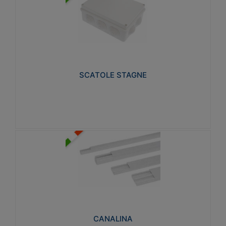
SCATOLE STAGNE
Realizzate in tecnopolimero isolante e non
propagante la fiamma glow-wire 650° e alta
resistenza al calore termocompressione con bilia
75°C.
SCATOLE STAGNE
Visualizza
CANALINA
Realizzate in tecnopolimero isolante a base di PVC
rigido autoestinguente V0-UL 94. Resistente alla
fiamma: Glow-wire 650°C.
CANALINA