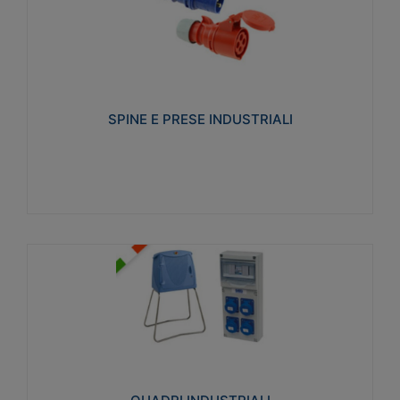
SPINE E PRESE INDUSTRIALI
Realizzate in termoplastico isolante e non
propagante la fiamma (Glow wire 650°C e parti
attive 850°C). Resistente agli agenti chimici con
particolari in acciaio inox.
SPINE E PRESE INDUSTRIALI
Visualizza
QUADRI INDUSTRIALI
Realizzati in tecnopolimero isolante e non
propagante la fiamma Glow-wire 650°. Elevata
resistenza agli urti: IK08. Colore: grigio RAL 7035.