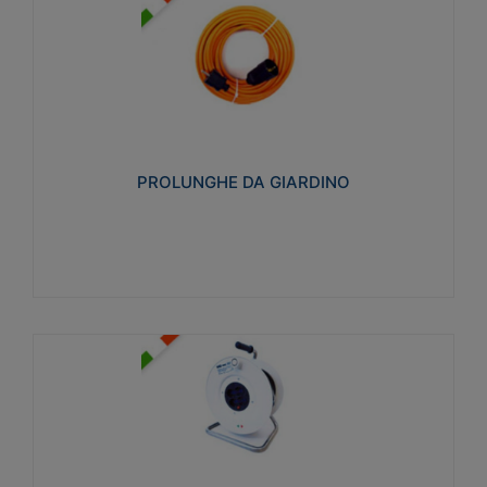
PROLUNGHE DA GIARDINO
Realizzate in tecnopolimero isolante flessibile e
estensibile non propagante la fiamma slow-wire
750°C. Grado di protezione: IP20
PROLUNGHE DA GIARDINO
Visualizza
AVVOLGICAVI CIVILI
Avvolgicavi domestici realizzati in ABS antiurto. Cavo
a marchio H05VV-F doppio isolamento. Spina