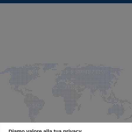
SEDE LEGALE E PRODUZIONE
Via Azzano S. Paolo, 21 Grassobbio (BG)
035 525015
035 335037
info@faeg.it
COMMERCIALE E SPEDIZIONI
Via Padre Elzi, 32 Grassobbio (BG)
035 525015
035 335037
info@faeg.it
SITE MAP
Diamo valore alla tua privacy