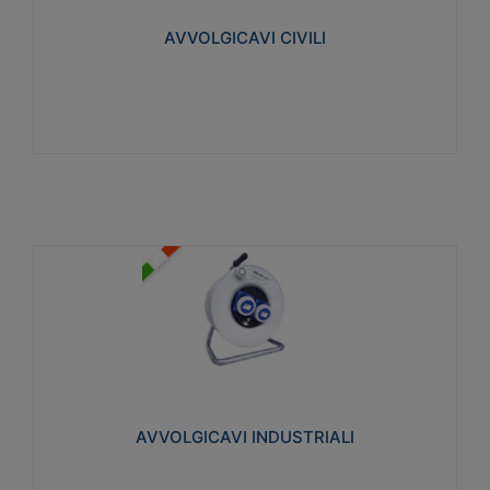
collegata al cavo con spinotti protetti
AVVOLGICAVI CIVILI
Visualizza
AVVOLGICAVI INDUSTRIALI
Cavo H07RN-F Norme CEI-64-8. Prese/spine volanti
industriali secondo le norme CEI EN 60309-1.
Utilizzo: varie tipologie, anche gravose,
collegamento mobile.
AVVOLGICAVI INDUSTRIALI
Visualizza