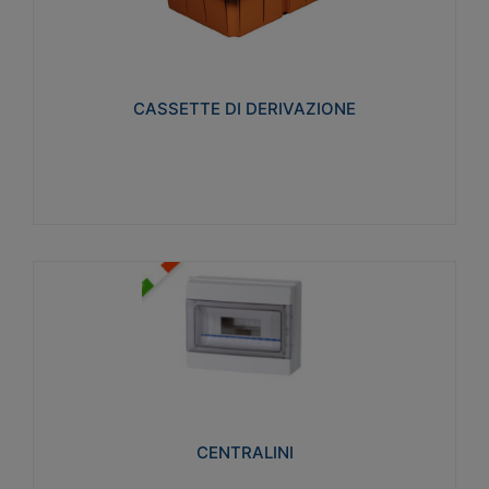
CASSETTE DI DERIVAZIONE
Realizzate in tecnopolimero isolante e non
propagante la fiamma glow-wire 650° per cassette
utilizzo da parete in muratura e per pareti in
cartongesso
CASSETTE DI DERIVAZIONE
Visualizza
CENTRALINI
Realizzati in tecnopolimero isolante e non
propagante la fiamma glow-wire 650° e alta
resistenza al calore termocompressione con bilia
75°C.
CENTRALINI