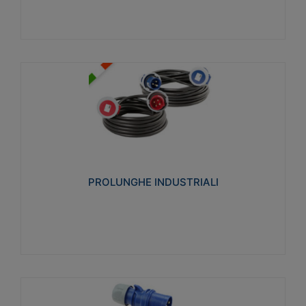
PROLUNGHE INDUSTRIALI
Realizzate in termoplastico glow wire test 750°C.
Costruite secondo le seguenti norme di riferimento
CEI 23-50. Grado di protezione: IP20D.
PROLUNGHE INDUSTRIALI
Visualizza