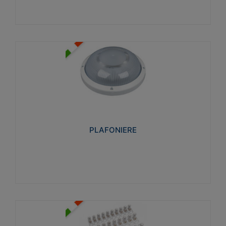
PLAFONIERE
Realizzate in tecnopolimero isolante e non
propagante la fiamma glow-wire 850°. Elevata
resistenza agli urti: IK07-IK 08.
PLAFONIERE
Visualizza