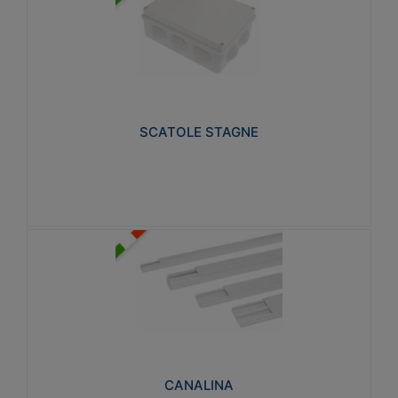
SCATOLE STAGNE
Realizzate in tecnopolimero isolante e non
propagante la fiamma glow-wire 650° e alta
resistenza al calore termocompressione con bilia
75°C.
SCATOLE STAGNE
Visualizza
CANALINA
Realizzate in tecnopolimero isolante a base di PVC
rigido autoestinguente V0-UL 94. Resistente alla
fiamma: Glow-wire 650°C.
CANALINA