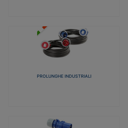
PROLUNGHE INDUSTRIALI
Realizzate in termoplastico glow wire test 750°C.
Costruite secondo le seguenti norme di riferimento
CEI 23-50. Grado di protezione: IP20D.
PROLUNGHE INDUSTRIALI
Visualizza