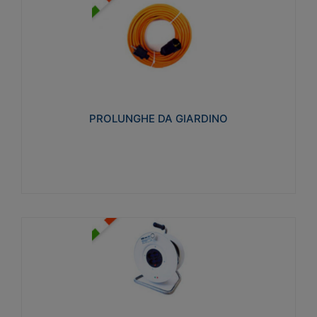
PROLUNGHE DA GIARDINO
Realizzate in tecnopolimero isolante flessibile e
estensibile non propagante la fiamma slow-wire
750°C. Grado di protezione: IP20
PROLUNGHE DA GIARDINO
Visualizza
AVVOLGICAVI CIVILI
Avvolgicavi domestici realizzati in ABS antiurto. Cavo
a marchio H05VV-F doppio isolamento. Spina