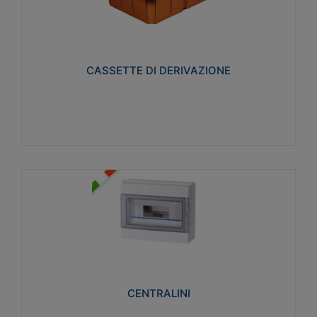
CASSETTE DI DERIVAZIONE
Realizzate in tecnopolimero isolante e non
propagante la fiamma glow-wire 650° per cassette
utilizzo da parete in muratura e per pareti in
cartongesso
CASSETTE DI DERIVAZIONE
Visualizza
CENTRALINI
Realizzati in tecnopolimero isolante e non
propagante la fiamma glow-wire 650° e alta
resistenza al calore termocompressione con bilia
75°C.
CENTRALINI