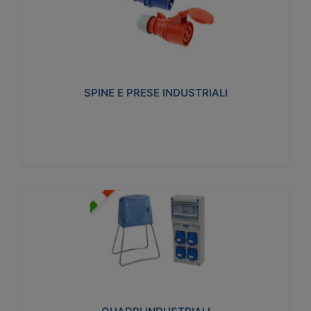
SPINE E PRESE INDUSTRIALI
Realizzate in termoplastico isolante e non
propagante la fiamma (Glow wire 650°C e parti
attive 850°C). Resistente agli agenti chimici con
particolari in acciaio inox.
SPINE E PRESE INDUSTRIALI
Visualizza
QUADRI INDUSTRIALI
Realizzati in tecnopolimero isolante e non
propagante la fiamma Glow-wire 650°. Elevata
resistenza agli urti: IK08. Colore: grigio RAL 7035.