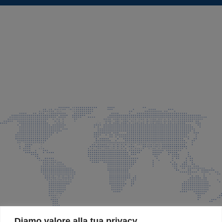
SEDE LEGALE E PRODUZIONE
Via Azzano S. Paolo, 21 Grassobbio (BG)
035 525015
035 335037
info@faeg.it
COMMERCIALE E SPEDIZIONI
Via Padre Elzi, 32 Grassobbio (BG)
035 525015
035 335037
info@faeg.it
SITE MAP
Diamo valore alla tua privacy