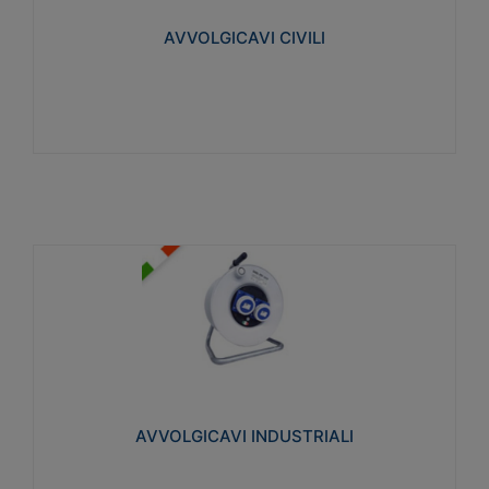
collegata al cavo con spinotti protetti
AVVOLGICAVI CIVILI
Visualizza
AVVOLGICAVI INDUSTRIALI
Cavo H07RN-F Norme CEI-64-8. Prese/spine volanti
industriali secondo le norme CEI EN 60309-1.
Utilizzo: varie tipologie, anche gravose,
collegamento mobile.
AVVOLGICAVI INDUSTRIALI
Visualizza