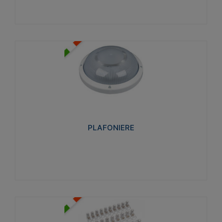
PLAFONIERE
Realizzate in tecnopolimero isolante e non
propagante la fiamma glow-wire 850°. Elevata
resistenza agli urti: IK07-IK 08.
PLAFONIERE
Visualizza