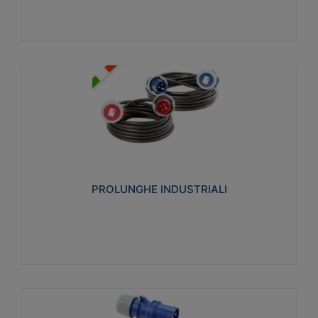
PROLUNGHE INDUSTRIALI
Realizzate in termoplastico glow wire test 750°C.
Costruite secondo le seguenti norme di riferimento
CEI 23-50. Grado di protezione: IP20D.
PROLUNGHE INDUSTRIALI
Visualizza