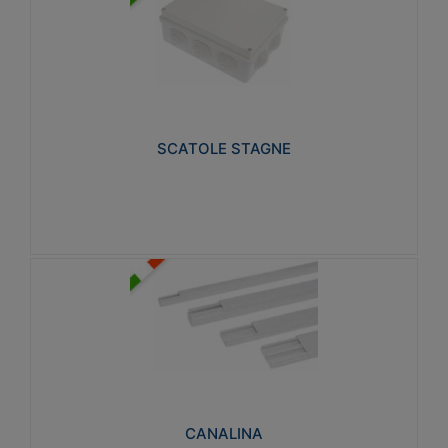
SCATOLE STAGNE
Realizzate in tecnopolimero isolante e non
propagante la fiamma glow-wire 650° e alta
resistenza al calore termocompressione con bilia
75°C.
SCATOLE STAGNE
Visualizza
CANALINA
Realizzate in tecnopolimero isolante a base di PVC
rigido autoestinguente V0-UL 94. Resistente alla
fiamma: Glow-wire 650°C.
CANALINA