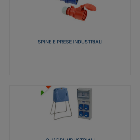
SPINE E PRESE INDUSTRIALI
Realizzate in termoplastico isolante e non
propagante la fiamma (Glow wire 650°C e parti
attive 850°C). Resistente agli agenti chimici con
particolari in acciaio inox.
SPINE E PRESE INDUSTRIALI
Visualizza
QUADRI INDUSTRIALI
Realizzati in tecnopolimero isolante e non
propagante la fiamma Glow-wire 650°. Elevata
resistenza agli urti: IK08. Colore: grigio RAL 7035.