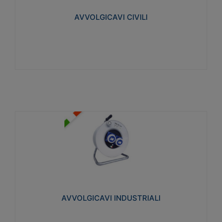
collegata al cavo con spinotti protetti
AVVOLGICAVI CIVILI
Visualizza
AVVOLGICAVI INDUSTRIALI
Cavo H07RN-F Norme CEI-64-8. Prese/spine volanti
industriali secondo le norme CEI EN 60309-1.
Utilizzo: varie tipologie, anche gravose,
collegamento mobile.
AVVOLGICAVI INDUSTRIALI
Visualizza