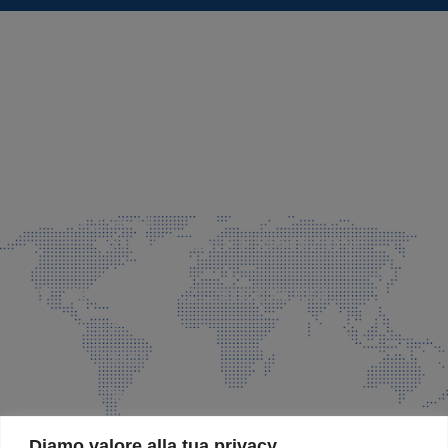
SEDE LEGALE E PRODUZIONE
Via Azzano S. Paolo, 21 Grassobbio (BG)
035 525015
035 335037
info@faeg.it
COMMERCIALE E SPEDIZIONI
Via Padre Elzi, 32 Grassobbio (BG)
035 525015
035 335037
info@faeg.it
SITE MAP
Diamo valore alla tua privacy