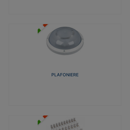
PLAFONIERE
Realizzate in tecnopolimero isolante e non
propagante la fiamma glow-wire 850°. Elevata
resistenza agli urti: IK07-IK 08.
PLAFONIERE
Visualizza