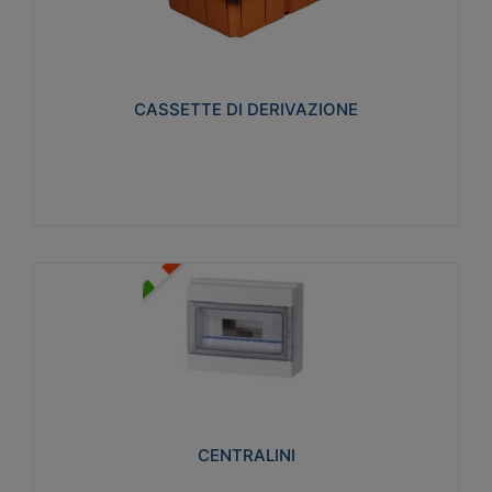
CASSETTE DI DERIVAZIONE
Realizzate in tecnopolimero isolante e non
propagante la fiamma glow-wire 650° per cassette
utilizzo da parete in muratura e per pareti in
cartongesso
CASSETTE DI DERIVAZIONE
Visualizza
CENTRALINI
Realizzati in tecnopolimero isolante e non
propagante la fiamma glow-wire 650° e alta
resistenza al calore termocompressione con bilia
75°C.
CENTRALINI