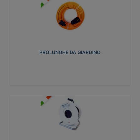
PROLUNGHE DA GIARDINO
Realizzate in tecnopolimero isolante flessibile e
estensibile non propagante la fiamma slow-wire
750°C. Grado di protezione: IP20
PROLUNGHE DA GIARDINO
Visualizza
AVVOLGICAVI CIVILI
Avvolgicavi domestici realizzati in ABS antiurto. Cavo
a marchio H05VV-F doppio isolamento. Spina