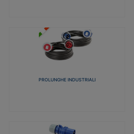
PROLUNGHE INDUSTRIALI
Realizzate in termoplastico glow wire test 750°C.
Costruite secondo le seguenti norme di riferimento
CEI 23-50. Grado di protezione: IP20D.
PROLUNGHE INDUSTRIALI
Visualizza