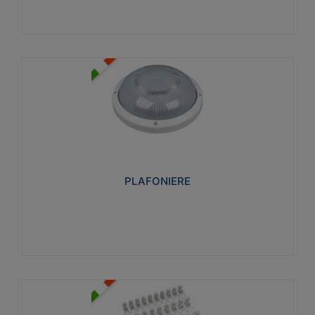
PLAFONIERE
Realizzate in tecnopolimero isolante e non
propagante la fiamma glow-wire 850°. Elevata
resistenza agli urti: IK07-IK 08.
PLAFONIERE
Visualizza