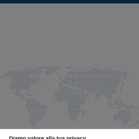
SEDE LEGALE E PRODUZIONE
Via Azzano S. Paolo, 21 Grassobbio (BG)
035 525015
035 335037
info@faeg.it
COMMERCIALE E SPEDIZIONI
Via Padre Elzi, 32 Grassobbio (BG)
035 525015
035 335037
info@faeg.it
SITE MAP
Diamo valore alla tua privacy