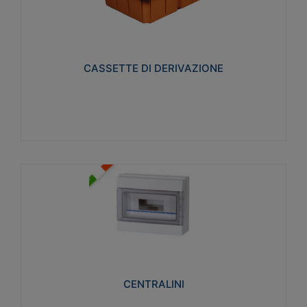
CASSETTE DI DERIVAZIONE
Realizzate in tecnopolimero isolante e non
propagante la fiamma glow-wire 650° per cassette
utilizzo da parete in muratura e per pareti in
cartongesso
CASSETTE DI DERIVAZIONE
Visualizza
CENTRALINI
Realizzati in tecnopolimero isolante e non
propagante la fiamma glow-wire 650° e alta
resistenza al calore termocompressione con bilia
75°C.
CENTRALINI