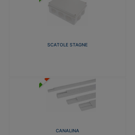
SCATOLE STAGNE
Realizzate in tecnopolimero isolante e non
propagante la fiamma glow-wire 650° e alta
resistenza al calore termocompressione con bilia
75°C.
SCATOLE STAGNE
Visualizza
CANALINA
Realizzate in tecnopolimero isolante a base di PVC
rigido autoestinguente V0-UL 94. Resistente alla
fiamma: Glow-wire 650°C.
CANALINA