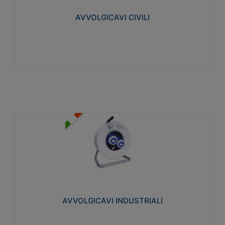
collegata al cavo con spinotti protetti
AVVOLGICAVI CIVILI
Visualizza
AVVOLGICAVI INDUSTRIALI
Cavo H07RN-F Norme CEI-64-8. Prese/spine volanti
industriali secondo le norme CEI EN 60309-1.
Utilizzo: varie tipologie, anche gravose,
collegamento mobile.
AVVOLGICAVI INDUSTRIALI
Visualizza