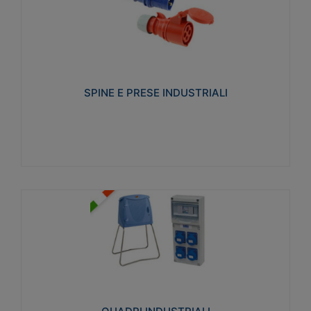
SPINE E PRESE INDUSTRIALI
Realizzate in termoplastico isolante e non
propagante la fiamma (Glow wire 650°C e parti
attive 850°C). Resistente agli agenti chimici con
particolari in acciaio inox.
SPINE E PRESE INDUSTRIALI
Visualizza
QUADRI INDUSTRIALI
Realizzati in tecnopolimero isolante e non
propagante la fiamma Glow-wire 650°. Elevata
resistenza agli urti: IK08. Colore: grigio RAL 7035.