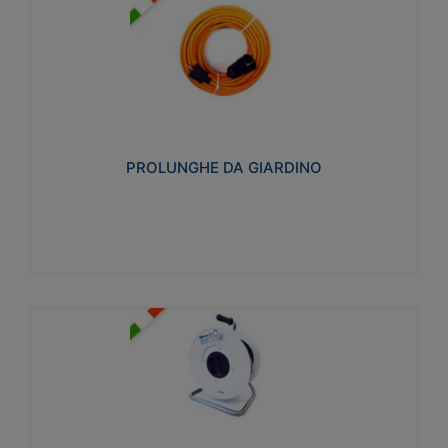
PROLUNGHE DA GIARDINO
Realizzate in tecnopolimero isolante flessibile e
estensibile non propagante la fiamma slow-wire
750°C. Grado di protezione: IP20
PROLUNGHE DA GIARDINO
Visualizza
AVVOLGICAVI CIVILI
Avvolgicavi domestici realizzati in ABS antiurto. Cavo
a marchio H05VV-F doppio isolamento. Spina