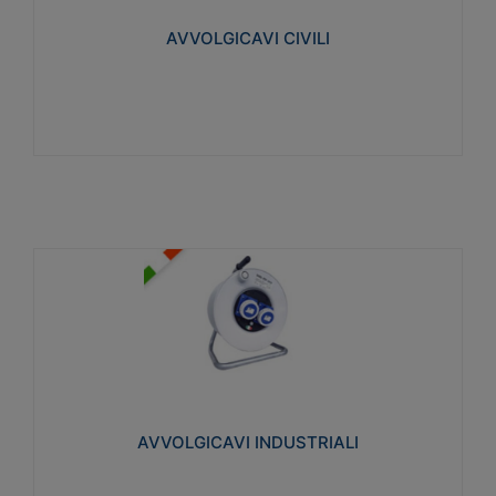
collegata al cavo con spinotti protetti
AVVOLGICAVI CIVILI
Visualizza
AVVOLGICAVI INDUSTRIALI
Cavo H07RN-F Norme CEI-64-8. Prese/spine volanti
industriali secondo le norme CEI EN 60309-1.
Utilizzo: varie tipologie, anche gravose,
collegamento mobile.
AVVOLGICAVI INDUSTRIALI
Visualizza