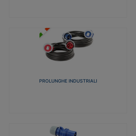
PROLUNGHE INDUSTRIALI
Realizzate in termoplastico glow wire test 750°C.
Costruite secondo le seguenti norme di riferimento
CEI 23-50. Grado di protezione: IP20D.
PROLUNGHE INDUSTRIALI
Visualizza