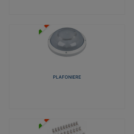
PLAFONIERE
Realizzate in tecnopolimero isolante e non
propagante la fiamma glow-wire 850°. Elevata
resistenza agli urti: IK07-IK 08.
PLAFONIERE
Visualizza