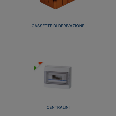
CASSETTE DI DERIVAZIONE
Realizzate in tecnopolimero isolante e non
propagante la fiamma glow-wire 650° per cassette
utilizzo da parete in muratura e per pareti in
cartongesso
CASSETTE DI DERIVAZIONE
Visualizza
CENTRALINI
Realizzati in tecnopolimero isolante e non
propagante la fiamma glow-wire 650° e alta
resistenza al calore termocompressione con bilia
75°C.
CENTRALINI