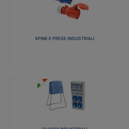
SPINE E PRESE INDUSTRIALI
Realizzate in termoplastico isolante e non
propagante la fiamma (Glow wire 650°C e parti
attive 850°C). Resistente agli agenti chimici con
particolari in acciaio inox.
SPINE E PRESE INDUSTRIALI
Visualizza
QUADRI INDUSTRIALI
Realizzati in tecnopolimero isolante e non
propagante la fiamma Glow-wire 650°. Elevata
resistenza agli urti: IK08. Colore: grigio RAL 7035.