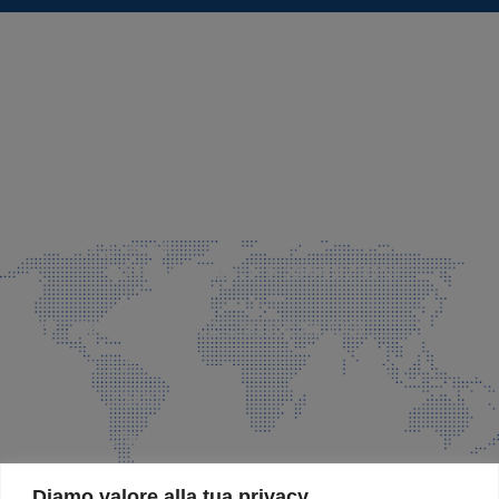
SEDE LEGALE E PRODUZIONE
Via Azzano S. Paolo, 21 Grassobbio (BG)
035 525015
035 335037
info@faeg.it
COMMERCIALE E SPEDIZIONI
Via Padre Elzi, 32 Grassobbio (BG)
035 525015
035 335037
info@faeg.it
SITE MAP
Diamo valore alla tua privacy