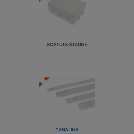
SCATOLE STAGNE
Realizzate in tecnopolimero isolante e non
propagante la fiamma glow-wire 650° e alta
resistenza al calore termocompressione con bilia
75°C.
SCATOLE STAGNE
Visualizza
CANALINA
Realizzate in tecnopolimero isolante a base di PVC
rigido autoestinguente V0-UL 94. Resistente alla
fiamma: Glow-wire 650°C.
CANALINA