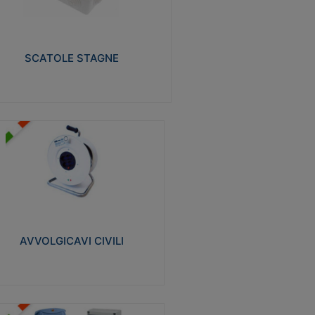
izzate in tecnopolimero isolante e non
pagante la fiamma glow-wire 650° e alta
istenza al calore termocompressione con
a 75°C.
SCATOLE STAGNE
Visualizza
VVOLGICAVI CIVILI
volgicavi domestici realizzati in ABS
ntiurto. Cavo a marchio H05VV-F doppio
olamento. Spina collegata al cavo con
inotti protetti
AVVOLGICAVI CIVILI
Visualizza