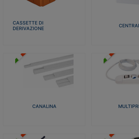
Realizzate in tecnopolimero isolante e non
Realizzati in tecnopolime
propagante la fiamma glow-wire 650° per
propagante la fiamma gl
cassette utilizzo da parete in muratura e
alta resistenza al calore
per pareti in cartongesso
termocompressione con b
CASSETTE DI
CENTRAL
DERIVAZIONE
Visualizza
Visu
MULTIPRESE
CANALINA
Realizzate in termoplasti
Realizzate in tecnopolimero isolante a base
750°C. Costruite secondo
di PVC rigido autoestinguente V0-UL 94.
norme di riferimento CEI
Resistente alla fiamma: Glow-wire 650°C.
protezione: IP20D.
CANALINA
MULTIPR
Visualizza
Visu