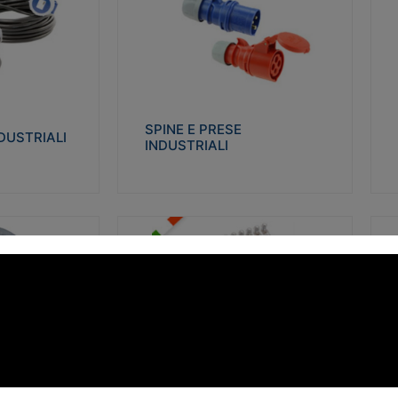
STRIALI
SPINE E PRESE INDUSTRIALI
Q
co glow wire test
Realizzate in termoplastico isolante e non
Re
 le seguenti
propagante la fiamma (Glow wire 650°C e
p
 23-50. Grado di
parti attive 850°C). Resistente agli agenti
El
chimici con particolari in acciaio inox.
gr
SPINE E PRESE
DUSTRIALI
INDUSTRIALI
alizza
Visualizza
FORBOX
S
I morsetti di giunzione unipolari si
At
ro isolante e non
utilizzano nelle cassette di derivazione e in
ca
ow-wire 850°.
tutte le connessioni “volanti” civili e
de
i: IK07-IK 08.
industriali in cui è richiesta praticità di
ny
installazione e sicurezza di connessione.
ERE
FORBOX
alizza
Visualizza