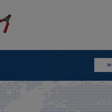
E
R
CIALE E SPEDIZIONI
SITE M