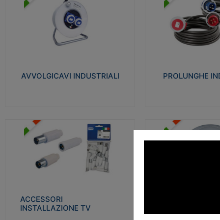
AVVOLGICAVI INDUSTRIALI
PROLUNGHE INDU
Cavo H07RN-F Norme CEI-64-8.
Realizzate in termoplasti
Prese/spine volanti industriali secondo le
750°C. Costruite secondo
norme CEI EN 60309-1. Utilizzo: varie
norme di riferimento CEI
tipologie, anche gravose, collegamento
protezione: IP20D.
mobile.
AVVOLGICAVI INDUSTRIALI
PROLUNGHE IN
Visu
Visualizza
ACCESSORI INSTALLAZIONE
PLAFONIERE
TV
Realizzate in tecnopolime
Realizzate in tecnopolimero isolante e
propagante la fiamma gl
acciaio nichelato per poter garantire una
Elevata resistenza agli urt
schermatura idonea a rendere i segnali TV
protetti dalle emissioni elettromagnetiche.
ACCESSORI
PLAFONI
Visu
INSTALLAZIONE TV
Visualizza