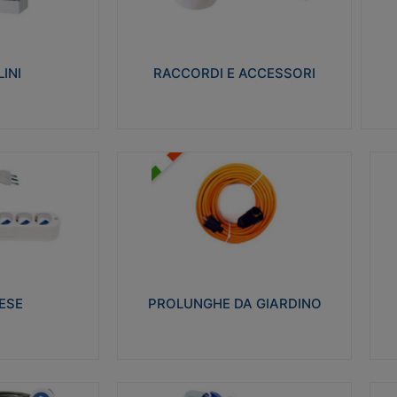
ro isolante e non
Realizzati in ottone e successivamente
Real
ow-wire 650° e
nichelati per conferire una migliore
pro
resistenza alle avverse condizioni
res
ilia 75°C.
ambientali in cui verranno utilizzati.
bili
INI
RACCORDI E ACCESSORI
alizza
Visualizza
PROLUNGHE DA GIARDINO
A
co glow wire test
Realizzate in tecnopolimero isolante
Av
 le seguenti
flessibile e estensibile non propagante la
a
 23-50. Grado di
fiamma slow-wire 750°C. Grado di
is
protezione: IP20
sp
ESE
PROLUNGHE DA GIARDINO
alizza
Visualizza