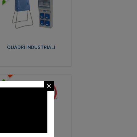
UADRI INDUSTRIALI
alizzati in tecnopolimero isolante e non
ropagante la fiamma Glow-wire 650°.
evata resistenza agli urti: IK08. Colore:
igio RAL 7035.
QUADRI INDUSTRIALI
Visualizza
ONDE
trezzi necessari al trascinamento delle
blature elettriche, dati, fonia, all’interno
lle canaline dedicate. Disponibili in
lon, poliestere, acciaio e fibra di vetro
SONDE
Visualizza