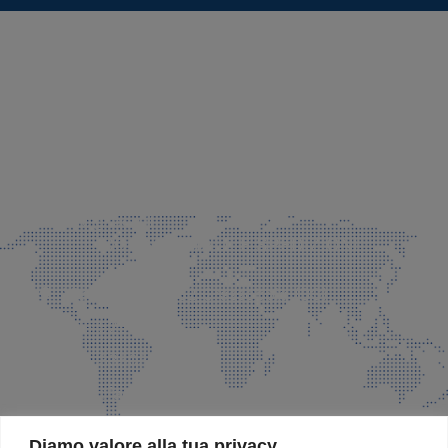
SEDE LEGALE E PRODUZIONE
Via Azzano S. Paolo, 21 Grassobbio (BG)
035 525015
035 335037
info@faeg.it
COMMERCIALE E SPEDIZIONI
Via Padre Elzi, 32 Grassobbio (BG)
035 525015
035 335037
info@faeg.it
SITE MAP
Diamo valore alla tua privacy