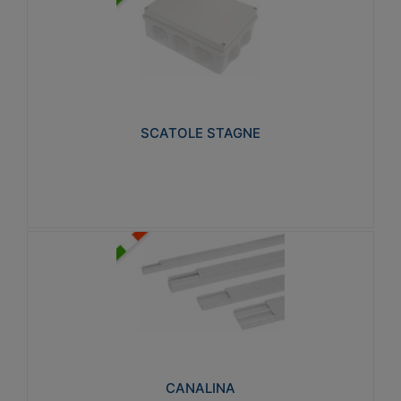
SCATOLE STAGNE
Realizzate in tecnopolimero isolante e non
propagante la fiamma glow-wire 650° e alta
resistenza al calore termocompressione con bilia
75°C.
SCATOLE STAGNE
Visualizza
CANALINA
Realizzate in tecnopolimero isolante a base di PVC
rigido autoestinguente V0-UL 94. Resistente alla
fiamma: Glow-wire 650°C.
CANALINA