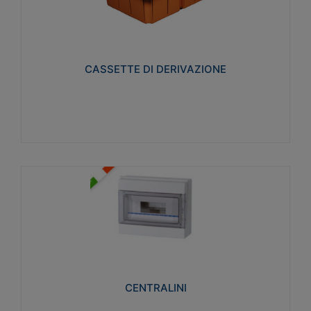
CASSETTE DI DERIVAZIONE
Realizzate in tecnopolimero isolante e non
propagante la fiamma glow-wire 650° per cassette
utilizzo da parete in muratura e per pareti in
cartongesso
CASSETTE DI DERIVAZIONE
Visualizza
CENTRALINI
Realizzati in tecnopolimero isolante e non
propagante la fiamma glow-wire 650° e alta
resistenza al calore termocompressione con bilia
75°C.
CENTRALINI