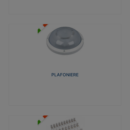
PLAFONIERE
Realizzate in tecnopolimero isolante e non
propagante la fiamma glow-wire 850°. Elevata
resistenza agli urti: IK07-IK 08.
PLAFONIERE
Visualizza