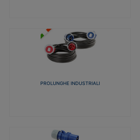
PROLUNGHE INDUSTRIALI
Realizzate in termoplastico glow wire test 750°C.
Costruite secondo le seguenti norme di riferimento
CEI 23-50. Grado di protezione: IP20D.
PROLUNGHE INDUSTRIALI
Visualizza