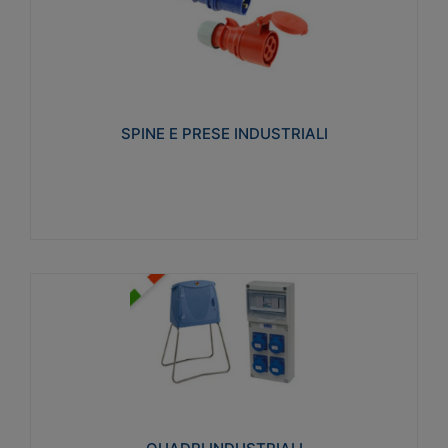
SPINE E PRESE INDUSTRIALI
Realizzate in termoplastico isolante e non
propagante la fiamma (Glow wire 650°C e parti
attive 850°C). Resistente agli agenti chimici con
particolari in acciaio inox.
SPINE E PRESE INDUSTRIALI
Visualizza
QUADRI INDUSTRIALI
Realizzati in tecnopolimero isolante e non
propagante la fiamma Glow-wire 650°. Elevata
resistenza agli urti: IK08. Colore: grigio RAL 7035.