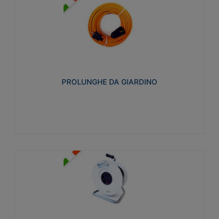
PROLUNGHE DA GIARDINO
Realizzate in tecnopolimero isolante flessibile e
estensibile non propagante la fiamma slow-wire
750°C. Grado di protezione: IP20
PROLUNGHE DA GIARDINO
Visualizza
AVVOLGICAVI CIVILI
Avvolgicavi domestici realizzati in ABS antiurto. Cavo
a marchio H05VV-F doppio isolamento. Spina