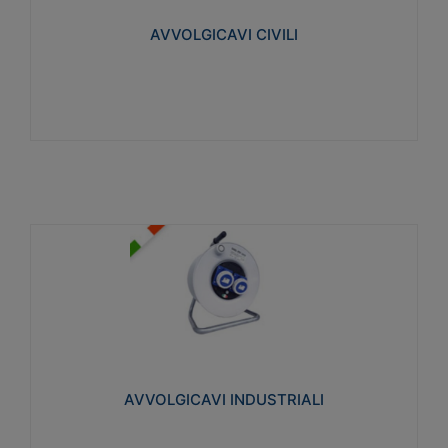
collegata al cavo con spinotti protetti
AVVOLGICAVI CIVILI
Visualizza
AVVOLGICAVI INDUSTRIALI
Cavo H07RN-F Norme CEI-64-8. Prese/spine volanti
industriali secondo le norme CEI EN 60309-1.
Utilizzo: varie tipologie, anche gravose,
collegamento mobile.
AVVOLGICAVI INDUSTRIALI
Visualizza