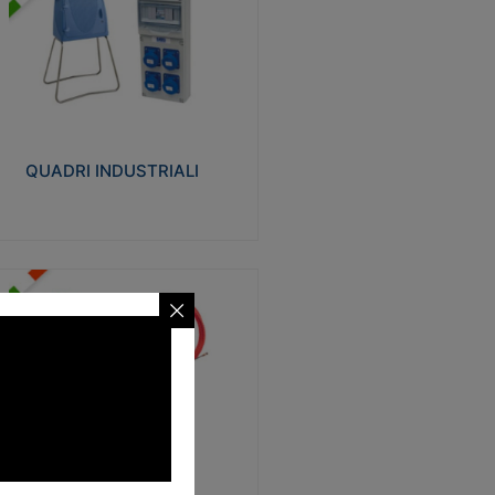
UADRI INDUSTRIALI
alizzati in tecnopolimero isolante e non
ropagante la fiamma Glow-wire 650°.
evata resistenza agli urti: IK08. Colore:
igio RAL 7035.
QUADRI INDUSTRIALI
Visualizza
ONDE
trezzi necessari al trascinamento delle
blature elettriche, dati, fonia, all’interno
lle canaline dedicate. Disponibili in
lon, poliestere, acciaio e fibra di vetro
SONDE
Visualizza