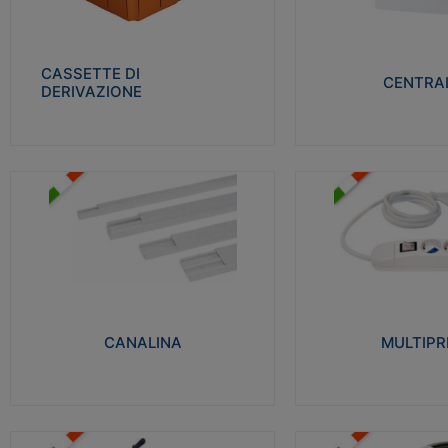
Realizzate in tecnopolimero isolante e non
Realizzati in tecnopolime
propagante la fiamma glow-wire 650° per
propagante la fiamma gl
cassette utilizzo da parete in muratura e
alta resistenza al calore
per pareti in cartongesso
termocompressione con b
CASSETTE DI
CENTRAL
DERIVAZIONE
Visualizza
Visu
MULTIPRESE
CANALINA
Realizzate in termoplasti
Realizzate in tecnopolimero isolante a base
750°C. Costruite secondo
di PVC rigido autoestinguente V0-UL 94.
norme di riferimento CEI
Resistente alla fiamma: Glow-wire 650°C.
protezione: IP20D.
CANALINA
MULTIPR
Visualizza
Visu