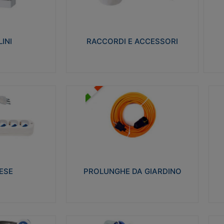
ro isolante e non
Realizzati in ottone e successivamente
Real
ow-wire 650° e
nichelati per conferire una migliore
pro
resistenza alle avverse condizioni
res
ilia 75°C.
ambientali in cui verranno utilizzati.
bili
INI
RACCORDI E ACCESSORI
alizza
Visualizza
PROLUNGHE DA GIARDINO
A
co glow wire test
Realizzate in tecnopolimero isolante
Av
 le seguenti
flessibile e estensibile non propagante la
a
 23-50. Grado di
fiamma slow-wire 750°C. Grado di
is
protezione: IP20
sp
ESE
PROLUNGHE DA GIARDINO
alizza
Visualizza