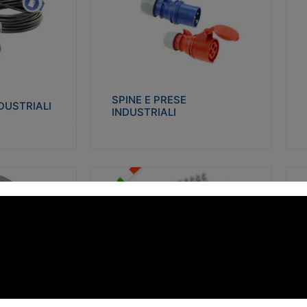
STRIALI
SPINE E PRESE INDUSTRIALI
Q
co glow wire test
Realizzate in termoplastico isolante e non
Re
 le seguenti
propagante la fiamma (Glow wire 650°C e
p
 23-50. Grado di
parti attive 850°C). Resistente agli agenti
El
chimici con particolari in acciaio inox.
gr
SPINE E PRESE
DUSTRIALI
INDUSTRIALI
alizza
Visualizza
FORBOX
S
I morsetti di giunzione unipolari si
At
ro isolante e non
utilizzano nelle cassette di derivazione e in
ca
ow-wire 850°.
tutte le connessioni “volanti” civili e
de
i: IK07-IK 08.
industriali in cui è richiesta praticità di
ny
installazione e sicurezza di connessione.
ERE
FORBOX
alizza
Visualizza