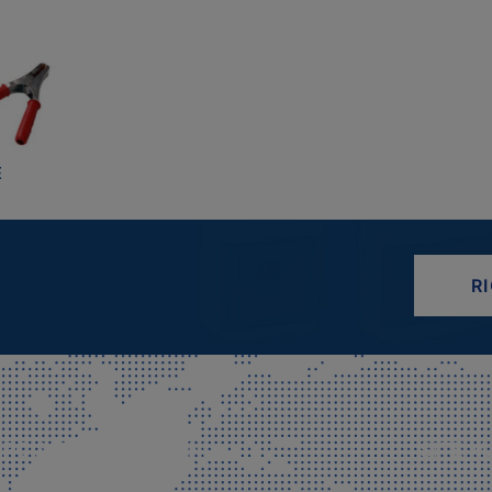
E
R
CIALE E SPEDIZIONI
SITE M