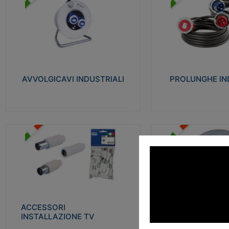
AVVOLGICAVI INDUSTRIALI
PROLUNGHE INDU
Cavo H07RN-F Norme CEI-64-8.
Realizzate in termoplasti
Prese/spine volanti industriali secondo le
750°C. Costruite secondo
norme CEI EN 60309-1. Utilizzo: varie
norme di riferimento CEI
tipologie, anche gravose, collegamento
protezione: IP20D.
mobile.
AVVOLGICAVI INDUSTRIALI
PROLUNGHE IN
Visu
Visualizza
ACCESSORI INSTALLAZIONE
PLAFONIERE
TV
Realizzate in tecnopolime
Realizzate in tecnopolimero isolante e
propagante la fiamma gl
acciaio nichelato per poter garantire una
Elevata resistenza agli urt
schermatura idonea a rendere i segnali TV
protetti dalle emissioni elettromagnetiche.
ACCESSORI
PLAFONI
Visu
INSTALLAZIONE TV
Visualizza