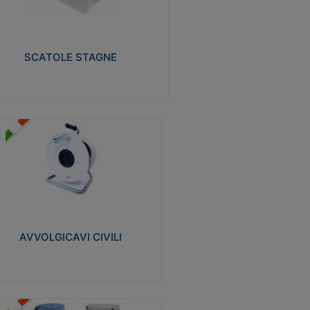
izzate in tecnopolimero isolante e non
pagante la fiamma glow-wire 650° e alta
istenza al calore termocompressione con
a 75°C.
SCATOLE STAGNE
Visualizza
VVOLGICAVI CIVILI
volgicavi domestici realizzati in ABS
ntiurto. Cavo a marchio H05VV-F doppio
olamento. Spina collegata al cavo con
inotti protetti
AVVOLGICAVI CIVILI
Visualizza