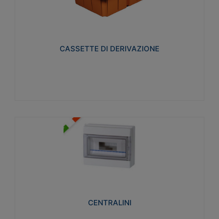
CASSETTE DI DERIVAZIONE
Realizzate in tecnopolimero isolante e non
propagante la fiamma glow-wire 650° per cassette
utilizzo da parete in muratura e per pareti in
cartongesso
CASSETTE DI DERIVAZIONE
Visualizza
CENTRALINI
Realizzati in tecnopolimero isolante e non
propagante la fiamma glow-wire 650° e alta
resistenza al calore termocompressione con bilia
75°C.
CENTRALINI