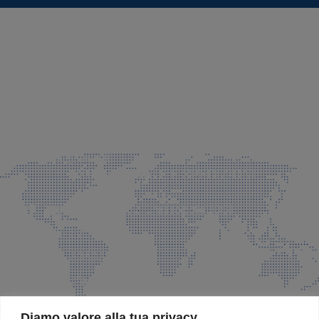
SEDE LEGALE E PRODUZIONE
Via Azzano S. Paolo, 21 Grassobbio (BG)
035 525015
035 335037
info@faeg.it
COMMERCIALE E SPEDIZIONI
Via Padre Elzi, 32 Grassobbio (BG)
035 525015
035 335037
info@faeg.it
SITE MAP
Diamo valore alla tua privacy