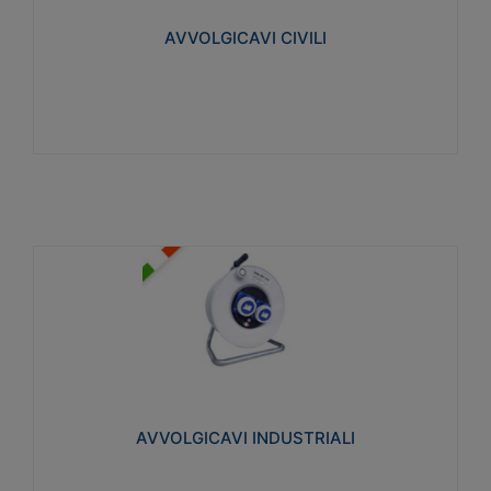
collegata al cavo con spinotti protetti
AVVOLGICAVI CIVILI
Visualizza
AVVOLGICAVI INDUSTRIALI
Cavo H07RN-F Norme CEI-64-8. Prese/spine volanti
industriali secondo le norme CEI EN 60309-1.
Utilizzo: varie tipologie, anche gravose,
collegamento mobile.
AVVOLGICAVI INDUSTRIALI
Visualizza