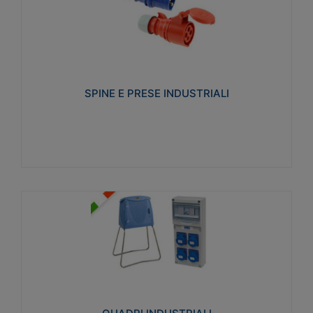
SPINE E PRESE INDUSTRIALI
Realizzate in termoplastico isolante e non
propagante la fiamma (Glow wire 650°C e parti
attive 850°C). Resistente agli agenti chimici con
particolari in acciaio inox.
SPINE E PRESE INDUSTRIALI
Visualizza
QUADRI INDUSTRIALI
Realizzati in tecnopolimero isolante e non
propagante la fiamma Glow-wire 650°. Elevata
resistenza agli urti: IK08. Colore: grigio RAL 7035.