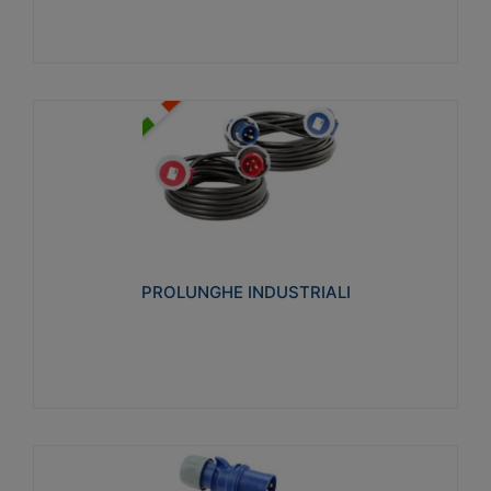
PROLUNGHE INDUSTRIALI
Realizzate in termoplastico glow wire test 750°C.
Costruite secondo le seguenti norme di riferimento
CEI 23-50. Grado di protezione: IP20D.
PROLUNGHE INDUSTRIALI
Visualizza