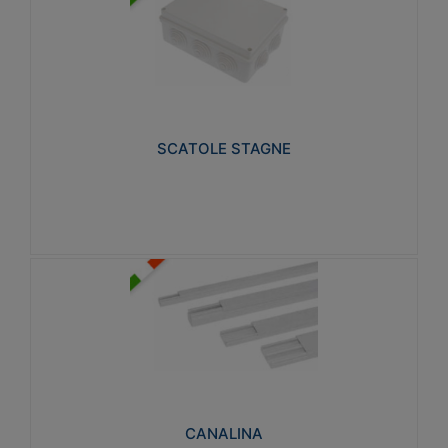
SCATOLE STAGNE
Realizzate in tecnopolimero isolante e non
propagante la fiamma glow-wire 650° e alta
resistenza al calore termocompressione con bilia
75°C.
SCATOLE STAGNE
Visualizza
CANALINA
Realizzate in tecnopolimero isolante a base di PVC
rigido autoestinguente V0-UL 94. Resistente alla
fiamma: Glow-wire 650°C.
CANALINA