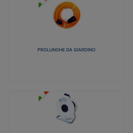
PROLUNGHE DA GIARDINO
Realizzate in tecnopolimero isolante flessibile e
estensibile non propagante la fiamma slow-wire
750°C. Grado di protezione: IP20
PROLUNGHE DA GIARDINO
Visualizza
AVVOLGICAVI CIVILI
Avvolgicavi domestici realizzati in ABS antiurto. Cavo
a marchio H05VV-F doppio isolamento. Spina