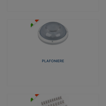
PLAFONIERE
Realizzate in tecnopolimero isolante e non
propagante la fiamma glow-wire 850°. Elevata
resistenza agli urti: IK07-IK 08.
PLAFONIERE
Visualizza