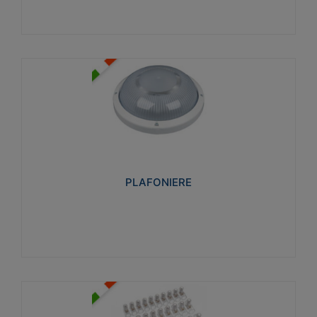
PLAFONIERE
Realizzate in tecnopolimero isolante e non
propagante la fiamma glow-wire 850°. Elevata
resistenza agli urti: IK07-IK 08.
PLAFONIERE
Visualizza