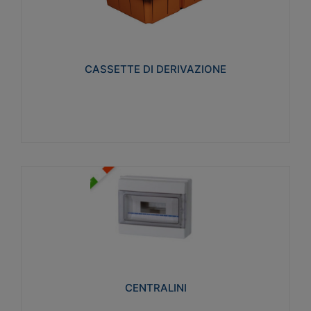
CASSETTE DI DERIVAZIONE
Realizzate in tecnopolimero isolante e non
propagante la fiamma glow-wire 650° per cassette
utilizzo da parete in muratura e per pareti in
cartongesso
CASSETTE DI DERIVAZIONE
Visualizza
CENTRALINI
Realizzati in tecnopolimero isolante e non
propagante la fiamma glow-wire 650° e alta
resistenza al calore termocompressione con bilia
75°C.
CENTRALINI