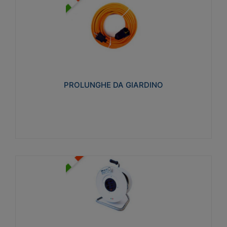
PROLUNGHE DA GIARDINO
Realizzate in tecnopolimero isolante flessibile e
estensibile non propagante la fiamma slow-wire
750°C. Grado di protezione: IP20
PROLUNGHE DA GIARDINO
Visualizza
AVVOLGICAVI CIVILI
Avvolgicavi domestici realizzati in ABS antiurto. Cavo
a marchio H05VV-F doppio isolamento. Spina