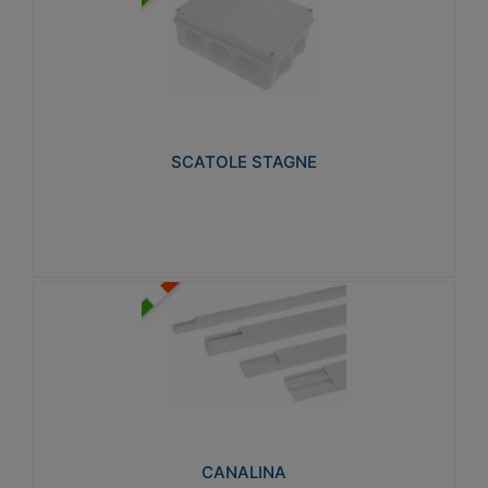
SCATOLE STAGNE
Realizzate in tecnopolimero isolante e non
propagante la fiamma glow-wire 650° e alta
resistenza al calore termocompressione con bilia
75°C.
SCATOLE STAGNE
Visualizza
CANALINA
Realizzate in tecnopolimero isolante a base di PVC
rigido autoestinguente V0-UL 94. Resistente alla
fiamma: Glow-wire 650°C.
CANALINA