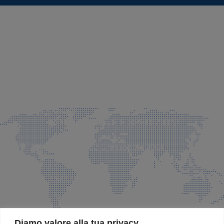
SEDE LEGALE E PRODUZIONE
Via Azzano S. Paolo, 21 Grassobbio (BG)
035 525015
035 335037
info@faeg.it
COMMERCIALE E SPEDIZIONI
Via Padre Elzi, 32 Grassobbio (BG)
035 525015
035 335037
info@faeg.it
SITE MAP
Diamo valore alla tua privacy