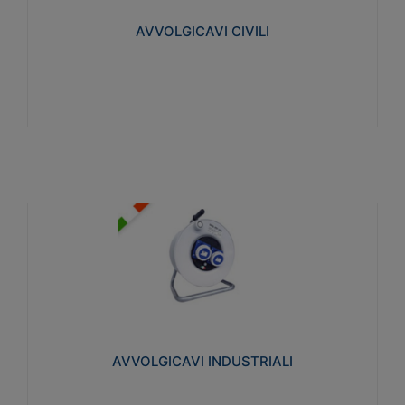
collegata al cavo con spinotti protetti
AVVOLGICAVI CIVILI
Visualizza
AVVOLGICAVI INDUSTRIALI
Cavo H07RN-F Norme CEI-64-8. Prese/spine volanti
industriali secondo le norme CEI EN 60309-1.
Utilizzo: varie tipologie, anche gravose,
collegamento mobile.
AVVOLGICAVI INDUSTRIALI
Visualizza