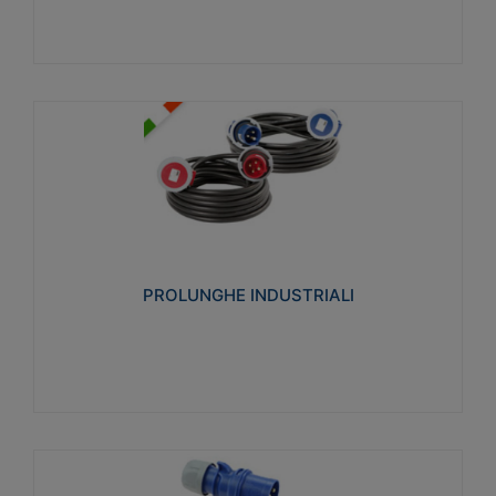
PROLUNGHE INDUSTRIALI
Realizzate in termoplastico glow wire test 750°C.
Costruite secondo le seguenti norme di riferimento
CEI 23-50. Grado di protezione: IP20D.
PROLUNGHE INDUSTRIALI
Visualizza