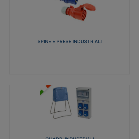
SPINE E PRESE INDUSTRIALI
Realizzate in termoplastico isolante e non
propagante la fiamma (Glow wire 650°C e parti
attive 850°C). Resistente agli agenti chimici con
particolari in acciaio inox.
SPINE E PRESE INDUSTRIALI
Visualizza
QUADRI INDUSTRIALI
Realizzati in tecnopolimero isolante e non
propagante la fiamma Glow-wire 650°. Elevata
resistenza agli urti: IK08. Colore: grigio RAL 7035.