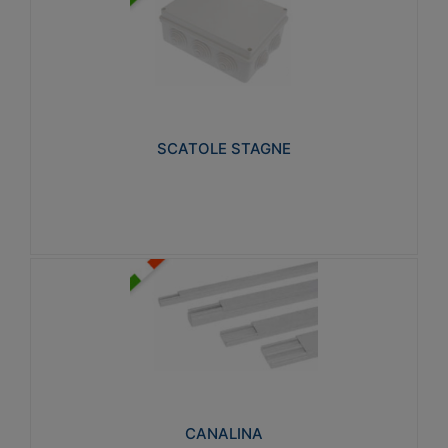
SCATOLE STAGNE
Realizzate in tecnopolimero isolante e non
propagante la fiamma glow-wire 650° e alta
resistenza al calore termocompressione con bilia
75°C.
SCATOLE STAGNE
Visualizza
CANALINA
Realizzate in tecnopolimero isolante a base di PVC
rigido autoestinguente V0-UL 94. Resistente alla
fiamma: Glow-wire 650°C.
CANALINA