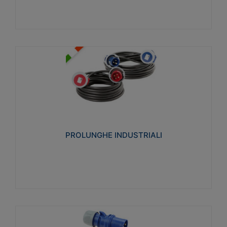
PROLUNGHE INDUSTRIALI
Realizzate in termoplastico glow wire test 750°C.
Costruite secondo le seguenti norme di riferimento
CEI 23-50. Grado di protezione: IP20D.
PROLUNGHE INDUSTRIALI
Visualizza