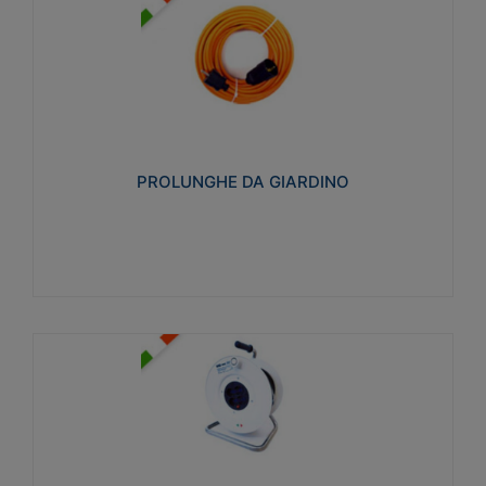
PROLUNGHE DA GIARDINO
Realizzate in tecnopolimero isolante flessibile e
estensibile non propagante la fiamma slow-wire
750°C. Grado di protezione: IP20
PROLUNGHE DA GIARDINO
Visualizza
AVVOLGICAVI CIVILI
Avvolgicavi domestici realizzati in ABS antiurto. Cavo
a marchio H05VV-F doppio isolamento. Spina