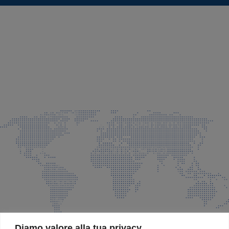
SEDE LEGALE E PRODUZIONE
Via Azzano S. Paolo, 21 Grassobbio (BG)
035 525015
035 335037
info@faeg.it
COMMERCIALE E SPEDIZIONI
Via Padre Elzi, 32 Grassobbio (BG)
035 525015
035 335037
info@faeg.it
SITE MAP
Diamo valore alla tua privacy