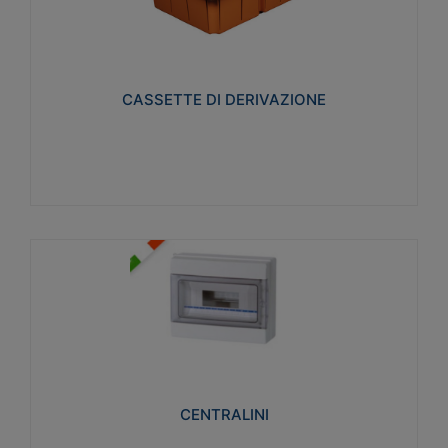
CASSETTE DI DERIVAZIONE
Realizzate in tecnopolimero isolante e non
propagante la fiamma glow-wire 650° per cassette
utilizzo da parete in muratura e per pareti in
cartongesso
CASSETTE DI DERIVAZIONE
Visualizza
CENTRALINI
Realizzati in tecnopolimero isolante e non
propagante la fiamma glow-wire 650° e alta
resistenza al calore termocompressione con bilia
75°C.
CENTRALINI