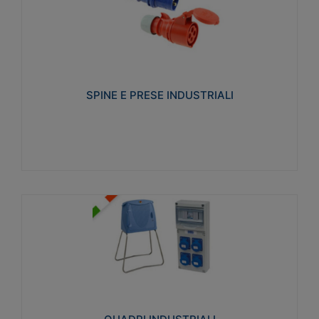
SPINE E PRESE INDUSTRIALI
Realizzate in termoplastico isolante e non
propagante la fiamma (Glow wire 650°C e parti
attive 850°C). Resistente agli agenti chimici con
particolari in acciaio inox.
SPINE E PRESE INDUSTRIALI
Visualizza
QUADRI INDUSTRIALI
Realizzati in tecnopolimero isolante e non
propagante la fiamma Glow-wire 650°. Elevata
resistenza agli urti: IK08. Colore: grigio RAL 7035.