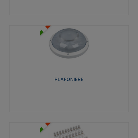
PLAFONIERE
Realizzate in tecnopolimero isolante e non
propagante la fiamma glow-wire 850°. Elevata
resistenza agli urti: IK07-IK 08.
PLAFONIERE
Visualizza