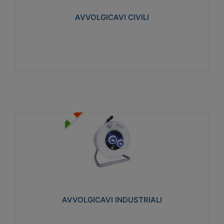
collegata al cavo con spinotti protetti
AVVOLGICAVI CIVILI
Visualizza
AVVOLGICAVI INDUSTRIALI
Cavo H07RN-F Norme CEI-64-8. Prese/spine volanti
industriali secondo le norme CEI EN 60309-1.
Utilizzo: varie tipologie, anche gravose,
collegamento mobile.
AVVOLGICAVI INDUSTRIALI
Visualizza