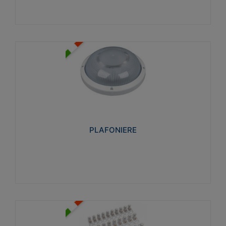
PLAFONIERE
Realizzate in tecnopolimero isolante e non
propagante la fiamma glow-wire 850°. Elevata
resistenza agli urti: IK07-IK 08.
PLAFONIERE
Visualizza