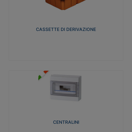
CASSETTE DI DERIVAZIONE
Realizzate in tecnopolimero isolante e non
propagante la fiamma glow-wire 650° per cassette
utilizzo da parete in muratura e per pareti in
cartongesso
CASSETTE DI DERIVAZIONE
Visualizza
CENTRALINI
Realizzati in tecnopolimero isolante e non
propagante la fiamma glow-wire 650° e alta
resistenza al calore termocompressione con bilia
75°C.
CENTRALINI