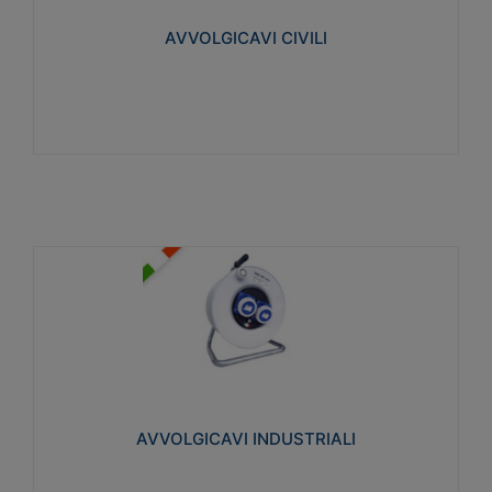
collegata al cavo con spinotti protetti
AVVOLGICAVI CIVILI
Visualizza
AVVOLGICAVI INDUSTRIALI
Cavo H07RN-F Norme CEI-64-8. Prese/spine volanti
industriali secondo le norme CEI EN 60309-1.
Utilizzo: varie tipologie, anche gravose,
collegamento mobile.
AVVOLGICAVI INDUSTRIALI
Visualizza