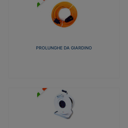
PROLUNGHE DA GIARDINO
Realizzate in tecnopolimero isolante flessibile e
estensibile non propagante la fiamma slow-wire
750°C. Grado di protezione: IP20
PROLUNGHE DA GIARDINO
Visualizza
AVVOLGICAVI CIVILI
Avvolgicavi domestici realizzati in ABS antiurto. Cavo
a marchio H05VV-F doppio isolamento. Spina