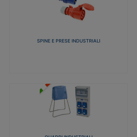
SPINE E PRESE INDUSTRIALI
Realizzate in termoplastico isolante e non
propagante la fiamma (Glow wire 650°C e parti
attive 850°C). Resistente agli agenti chimici con
particolari in acciaio inox.
SPINE E PRESE INDUSTRIALI
Visualizza
QUADRI INDUSTRIALI
Realizzati in tecnopolimero isolante e non
propagante la fiamma Glow-wire 650°. Elevata
resistenza agli urti: IK08. Colore: grigio RAL 7035.