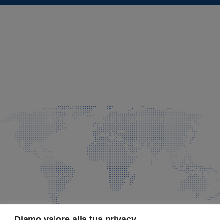
SEDE LEGALE E PRODUZIONE
Via Azzano S. Paolo, 21 Grassobbio (BG)
035 525015
035 335037
info@faeg.it
COMMERCIALE E SPEDIZIONI
Via Padre Elzi, 32 Grassobbio (BG)
035 525015
035 335037
info@faeg.it
SITE MAP
Diamo valore alla tua privacy