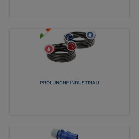
PROLUNGHE INDUSTRIALI
Realizzate in termoplastico glow wire test 750°C.
Costruite secondo le seguenti norme di riferimento
CEI 23-50. Grado di protezione: IP20D.
PROLUNGHE INDUSTRIALI
Visualizza