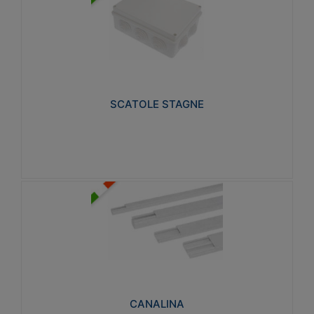
SCATOLE STAGNE
Realizzate in tecnopolimero isolante e non
propagante la fiamma glow-wire 650° e alta
resistenza al calore termocompressione con bilia
75°C.
SCATOLE STAGNE
Visualizza
CANALINA
Realizzate in tecnopolimero isolante a base di PVC
rigido autoestinguente V0-UL 94. Resistente alla
fiamma: Glow-wire 650°C.
CANALINA