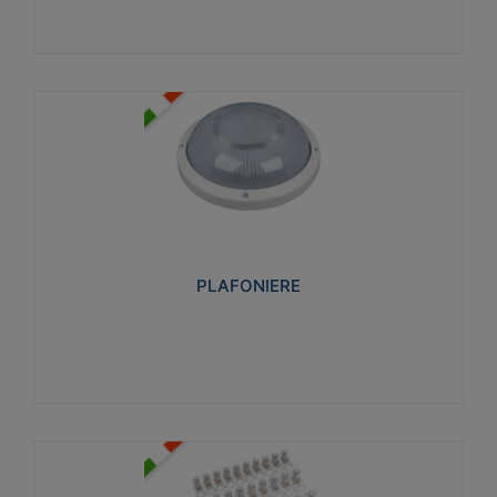
PLAFONIERE
Realizzate in tecnopolimero isolante e non
propagante la fiamma glow-wire 850°. Elevata
resistenza agli urti: IK07-IK 08.
PLAFONIERE
Visualizza