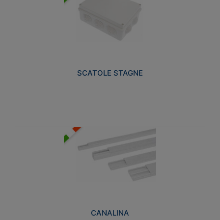
SCATOLE STAGNE
Realizzate in tecnopolimero isolante e non
propagante la fiamma glow-wire 650° e alta
resistenza al calore termocompressione con bilia
75°C.
SCATOLE STAGNE
Visualizza
CANALINA
Realizzate in tecnopolimero isolante a base di PVC
rigido autoestinguente V0-UL 94. Resistente alla
fiamma: Glow-wire 650°C.
CANALINA