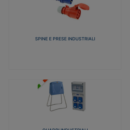
SPINE E PRESE INDUSTRIALI
Realizzate in termoplastico isolante e non
propagante la fiamma (Glow wire 650°C e parti
attive 850°C). Resistente agli agenti chimici con
particolari in acciaio inox.
SPINE E PRESE INDUSTRIALI
Visualizza
QUADRI INDUSTRIALI
Realizzati in tecnopolimero isolante e non
propagante la fiamma Glow-wire 650°. Elevata
resistenza agli urti: IK08. Colore: grigio RAL 7035.