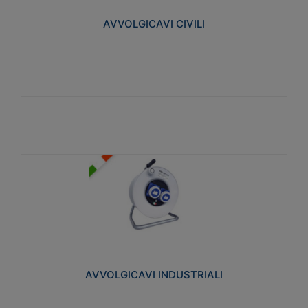
collegata al cavo con spinotti protetti
AVVOLGICAVI CIVILI
Visualizza
AVVOLGICAVI INDUSTRIALI
Cavo H07RN-F Norme CEI-64-8. Prese/spine volanti
industriali secondo le norme CEI EN 60309-1.
Utilizzo: varie tipologie, anche gravose,
collegamento mobile.
AVVOLGICAVI INDUSTRIALI
Visualizza