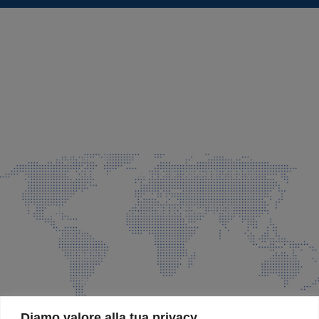
SEDE LEGALE E PRODUZIONE
Via Azzano S. Paolo, 21 Grassobbio (BG)
035 525015
035 335037
info@faeg.it
COMMERCIALE E SPEDIZIONI
Via Padre Elzi, 32 Grassobbio (BG)
035 525015
035 335037
info@faeg.it
SITE MAP
Diamo valore alla tua privacy