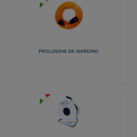
PROLUNGHE DA GIARDINO
Realizzate in tecnopolimero isolante flessibile e
estensibile non propagante la fiamma slow-wire
750°C. Grado di protezione: IP20
PROLUNGHE DA GIARDINO
Visualizza
AVVOLGICAVI CIVILI
Avvolgicavi domestici realizzati in ABS antiurto. Cavo
a marchio H05VV-F doppio isolamento. Spina