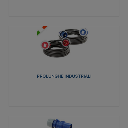
PROLUNGHE INDUSTRIALI
Realizzate in termoplastico glow wire test 750°C.
Costruite secondo le seguenti norme di riferimento
CEI 23-50. Grado di protezione: IP20D.
PROLUNGHE INDUSTRIALI
Visualizza