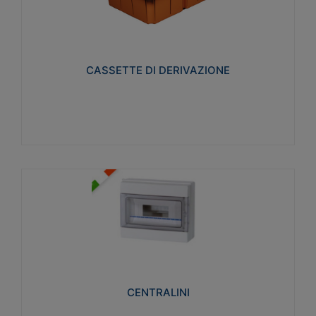
CASSETTE DI DERIVAZIONE
Realizzate in tecnopolimero isolante e non
propagante la fiamma glow-wire 650° per cassette
utilizzo da parete in muratura e per pareti in
cartongesso
CASSETTE DI DERIVAZIONE
Visualizza
CENTRALINI
Realizzati in tecnopolimero isolante e non
propagante la fiamma glow-wire 650° e alta
resistenza al calore termocompressione con bilia
75°C.
CENTRALINI