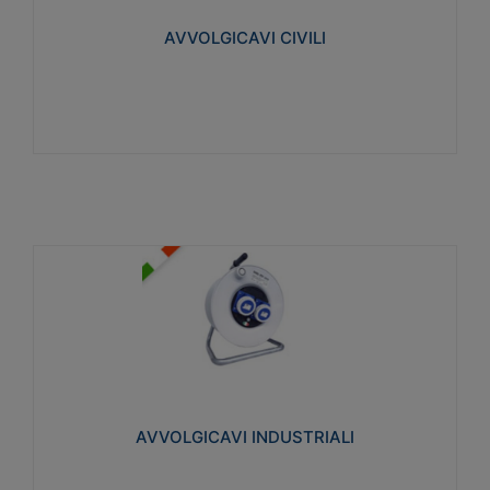
collegata al cavo con spinotti protetti
AVVOLGICAVI CIVILI
Visualizza
AVVOLGICAVI INDUSTRIALI
Cavo H07RN-F Norme CEI-64-8. Prese/spine volanti
industriali secondo le norme CEI EN 60309-1.
Utilizzo: varie tipologie, anche gravose,
collegamento mobile.
AVVOLGICAVI INDUSTRIALI
Visualizza