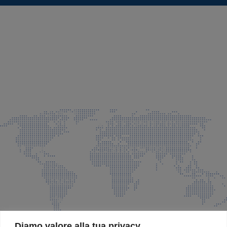
SEDE LEGALE E PRODUZIONE
Via Azzano S. Paolo, 21 Grassobbio (BG)
035 525015
035 335037
info@faeg.it
COMMERCIALE E SPEDIZIONI
Via Padre Elzi, 32 Grassobbio (BG)
035 525015
035 335037
info@faeg.it
SITE MAP
Diamo valore alla tua privacy