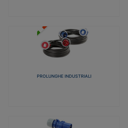
PROLUNGHE INDUSTRIALI
Realizzate in termoplastico glow wire test 750°C.
Costruite secondo le seguenti norme di riferimento
CEI 23-50. Grado di protezione: IP20D.
PROLUNGHE INDUSTRIALI
Visualizza