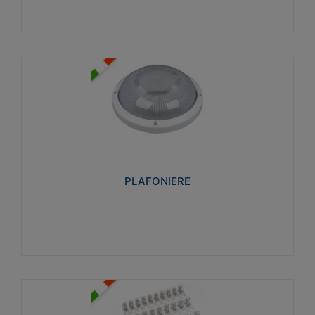
PLAFONIERE
Realizzate in tecnopolimero isolante e non
propagante la fiamma glow-wire 850°. Elevata
resistenza agli urti: IK07-IK 08.
PLAFONIERE
Visualizza