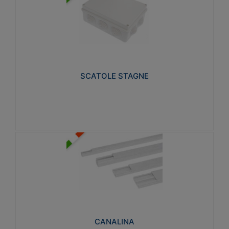
SCATOLE STAGNE
Realizzate in tecnopolimero isolante e non
propagante la fiamma glow-wire 650° e alta
resistenza al calore termocompressione con bilia
75°C.
SCATOLE STAGNE
Visualizza
CANALINA
Realizzate in tecnopolimero isolante a base di PVC
rigido autoestinguente V0-UL 94. Resistente alla
fiamma: Glow-wire 650°C.
CANALINA