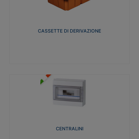
CASSETTE DI DERIVAZIONE
Realizzate in tecnopolimero isolante e non
propagante la fiamma glow-wire 650° per cassette
utilizzo da parete in muratura e per pareti in
cartongesso
CASSETTE DI DERIVAZIONE
Visualizza
CENTRALINI
Realizzati in tecnopolimero isolante e non
propagante la fiamma glow-wire 650° e alta
resistenza al calore termocompressione con bilia
75°C.
CENTRALINI