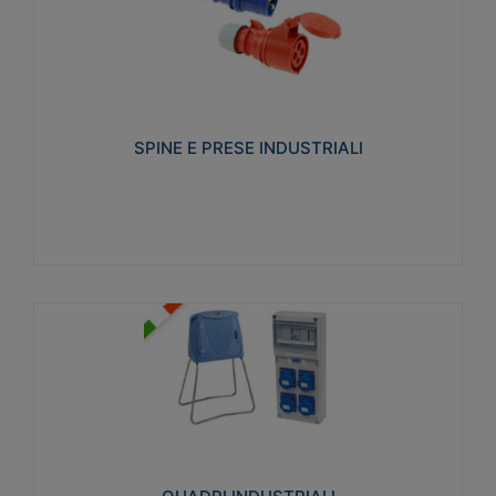
SPINE E PRESE INDUSTRIALI
Realizzate in termoplastico isolante e non
propagante la fiamma (Glow wire 650°C e parti
attive 850°C). Resistente agli agenti chimici con
particolari in acciaio inox.
SPINE E PRESE INDUSTRIALI
Visualizza
QUADRI INDUSTRIALI
Realizzati in tecnopolimero isolante e non
propagante la fiamma Glow-wire 650°. Elevata
resistenza agli urti: IK08. Colore: grigio RAL 7035.