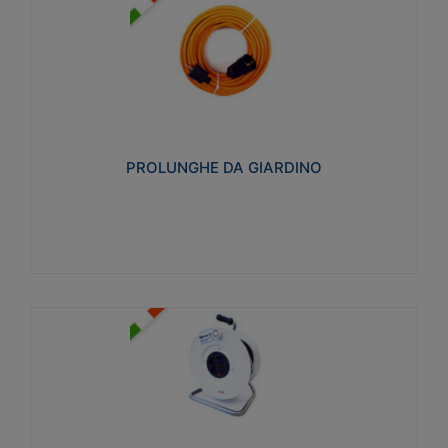
PROLUNGHE DA GIARDINO
Realizzate in tecnopolimero isolante flessibile e
estensibile non propagante la fiamma slow-wire
750°C. Grado di protezione: IP20
PROLUNGHE DA GIARDINO
Visualizza
AVVOLGICAVI CIVILI
Avvolgicavi domestici realizzati in ABS antiurto. Cavo
a marchio H05VV-F doppio isolamento. Spina