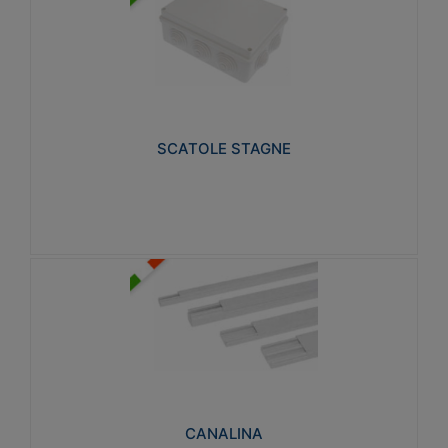
SCATOLE STAGNE
Realizzate in tecnopolimero isolante e non
propagante la fiamma glow-wire 650° e alta
resistenza al calore termocompressione con bilia
75°C.
SCATOLE STAGNE
Visualizza
CANALINA
Realizzate in tecnopolimero isolante a base di PVC
rigido autoestinguente V0-UL 94. Resistente alla
fiamma: Glow-wire 650°C.
CANALINA