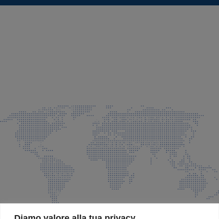
SEDE LEGALE E PRODUZIONE
Via Azzano S. Paolo, 21 Grassobbio (BG)
035 525015
035 335037
info@faeg.it
COMMERCIALE E SPEDIZIONI
Via Padre Elzi, 32 Grassobbio (BG)
035 525015
035 335037
info@faeg.it
SITE MAP
Diamo valore alla tua privacy