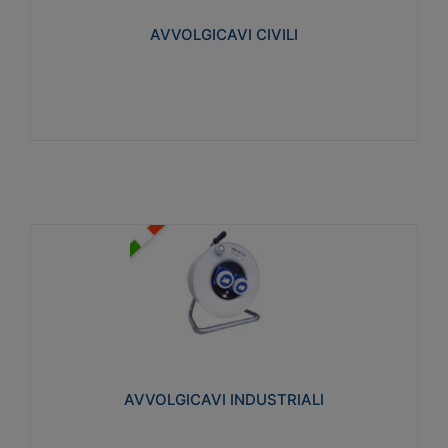
collegata al cavo con spinotti protetti
AVVOLGICAVI CIVILI
Visualizza
AVVOLGICAVI INDUSTRIALI
Cavo H07RN-F Norme CEI-64-8. Prese/spine volanti
industriali secondo le norme CEI EN 60309-1.
Utilizzo: varie tipologie, anche gravose,
collegamento mobile.
AVVOLGICAVI INDUSTRIALI
Visualizza