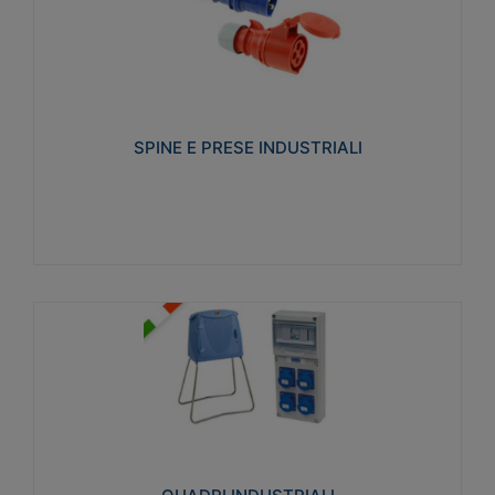
SPINE E PRESE INDUSTRIALI
Realizzate in termoplastico isolante e non
propagante la fiamma (Glow wire 650°C e parti
attive 850°C). Resistente agli agenti chimici con
particolari in acciaio inox.
SPINE E PRESE INDUSTRIALI
Visualizza
QUADRI INDUSTRIALI
Realizzati in tecnopolimero isolante e non
propagante la fiamma Glow-wire 650°. Elevata
resistenza agli urti: IK08. Colore: grigio RAL 7035.