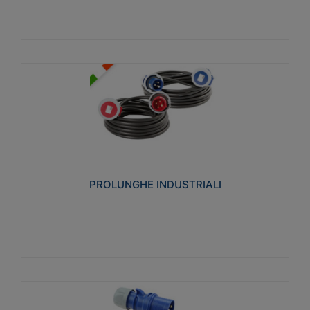
PROLUNGHE INDUSTRIALI
Realizzate in termoplastico glow wire test 750°C.
Costruite secondo le seguenti norme di riferimento
CEI 23-50. Grado di protezione: IP20D.
PROLUNGHE INDUSTRIALI
Visualizza