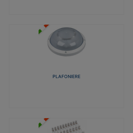
PLAFONIERE
Realizzate in tecnopolimero isolante e non
propagante la fiamma glow-wire 850°. Elevata
resistenza agli urti: IK07-IK 08.
PLAFONIERE
Visualizza