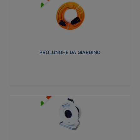
PROLUNGHE DA GIARDINO
Realizzate in tecnopolimero isolante flessibile e
estensibile non propagante la fiamma slow-wire
750°C. Grado di protezione: IP20
PROLUNGHE DA GIARDINO
Visualizza
AVVOLGICAVI CIVILI
Avvolgicavi domestici realizzati in ABS antiurto. Cavo
a marchio H05VV-F doppio isolamento. Spina