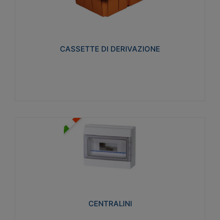
CASSETTE DI DERIVAZIONE
Realizzate in tecnopolimero isolante e non
propagante la fiamma glow-wire 650° per cassette
utilizzo da parete in muratura e per pareti in
cartongesso
CASSETTE DI DERIVAZIONE
Visualizza
CENTRALINI
Realizzati in tecnopolimero isolante e non
propagante la fiamma glow-wire 650° e alta
resistenza al calore termocompressione con bilia
75°C.
CENTRALINI