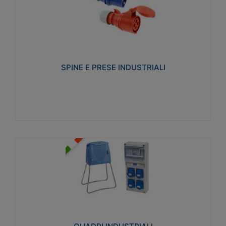
SPINE E PRESE INDUSTRIALI
Realizzate in termoplastico isolante e non
propagante la fiamma (Glow wire 650°C e parti
attive 850°C). Resistente agli agenti chimici con
particolari in acciaio inox.
SPINE E PRESE INDUSTRIALI
Visualizza
QUADRI INDUSTRIALI
Realizzati in tecnopolimero isolante e non
propagante la fiamma Glow-wire 650°. Elevata
resistenza agli urti: IK08. Colore: grigio RAL 7035.