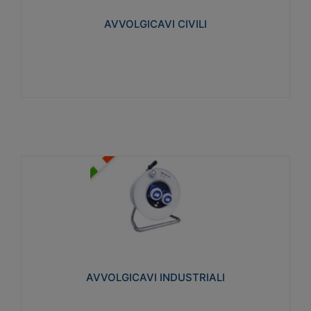
collegata al cavo con spinotti protetti
AVVOLGICAVI CIVILI
Visualizza
AVVOLGICAVI INDUSTRIALI
Cavo H07RN-F Norme CEI-64-8. Prese/spine volanti
industriali secondo le norme CEI EN 60309-1.
Utilizzo: varie tipologie, anche gravose,
collegamento mobile.
AVVOLGICAVI INDUSTRIALI
Visualizza