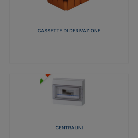
CASSETTE DI DERIVAZIONE
Realizzate in tecnopolimero isolante e non
propagante la fiamma glow-wire 650° per cassette
utilizzo da parete in muratura e per pareti in
cartongesso
CASSETTE DI DERIVAZIONE
Visualizza
CENTRALINI
Realizzati in tecnopolimero isolante e non
propagante la fiamma glow-wire 650° e alta
resistenza al calore termocompressione con bilia
75°C.
CENTRALINI