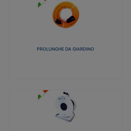
PROLUNGHE DA GIARDINO
Realizzate in tecnopolimero isolante flessibile e
estensibile non propagante la fiamma slow-wire
750°C. Grado di protezione: IP20
PROLUNGHE DA GIARDINO
Visualizza
AVVOLGICAVI CIVILI
Avvolgicavi domestici realizzati in ABS antiurto. Cavo
a marchio H05VV-F doppio isolamento. Spina