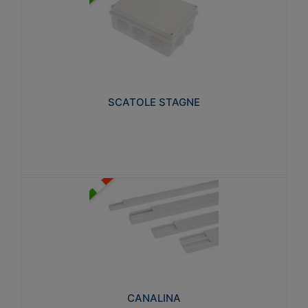
SCATOLE STAGNE
Realizzate in tecnopolimero isolante e non
propagante la fiamma glow-wire 650° e alta
resistenza al calore termocompressione con bilia
75°C.
SCATOLE STAGNE
Visualizza
CANALINA
Realizzate in tecnopolimero isolante a base di PVC
rigido autoestinguente V0-UL 94. Resistente alla
fiamma: Glow-wire 650°C.
CANALINA