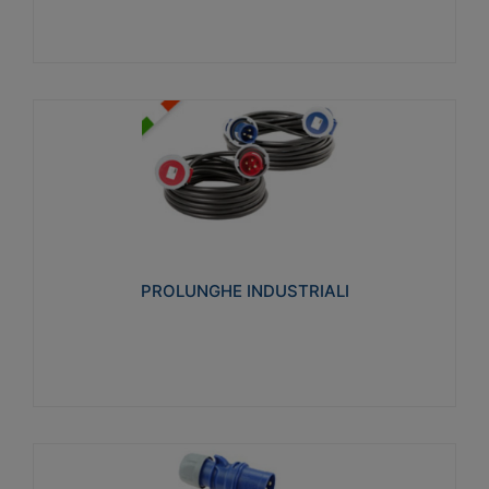
PROLUNGHE INDUSTRIALI
Realizzate in termoplastico glow wire test 750°C.
Costruite secondo le seguenti norme di riferimento
CEI 23-50. Grado di protezione: IP20D.
PROLUNGHE INDUSTRIALI
Visualizza