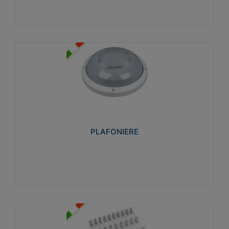
PLAFONIERE
Realizzate in tecnopolimero isolante e non
propagante la fiamma glow-wire 850°. Elevata
resistenza agli urti: IK07-IK 08.
PLAFONIERE
Visualizza