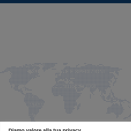
SEDE LEGALE E PRODUZIONE
Via Azzano S. Paolo, 21 Grassobbio (BG)
035 525015
035 335037
info@faeg.it
COMMERCIALE E SPEDIZIONI
Via Padre Elzi, 32 Grassobbio (BG)
035 525015
035 335037
info@faeg.it
SITE MAP
Diamo valore alla tua privacy