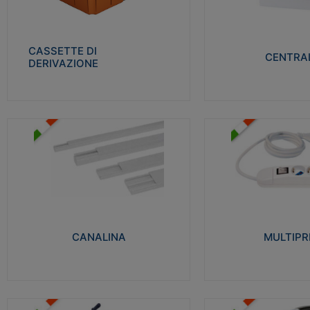
Realizzate in tecnopolimero isolante e non
Realizzati in tecnopolime
propagante la fiamma glow-wire 650° per
propagante la fiamma gl
cassette utilizzo da parete in muratura e
alta resistenza al calore
per pareti in cartongesso
termocompressione con b
CASSETTE DI
CENTRAL
DERIVAZIONE
Visualizza
Visu
MULTIPRESE
CANALINA
Realizzate in termoplasti
Realizzate in tecnopolimero isolante a base
750°C. Costruite secondo
di PVC rigido autoestinguente V0-UL 94.
norme di riferimento CEI
Resistente alla fiamma: Glow-wire 650°C.
protezione: IP20D.
CANALINA
MULTIPR
Visualizza
Visu