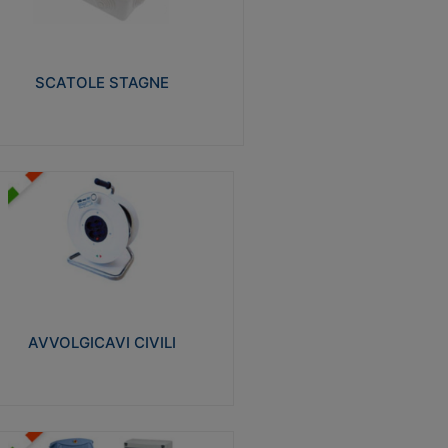
izzate in tecnopolimero isolante e non
pagante la fiamma glow-wire 650° e alta
istenza al calore termocompressione con
a 75°C.
SCATOLE STAGNE
Visualizza
VVOLGICAVI CIVILI
volgicavi domestici realizzati in ABS
ntiurto. Cavo a marchio H05VV-F doppio
olamento. Spina collegata al cavo con
inotti protetti
AVVOLGICAVI CIVILI
Visualizza