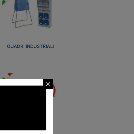
UADRI INDUSTRIALI
alizzati in tecnopolimero isolante e non
ropagante la fiamma Glow-wire 650°.
evata resistenza agli urti: IK08. Colore:
igio RAL 7035.
QUADRI INDUSTRIALI
Visualizza
ONDE
trezzi necessari al trascinamento delle
blature elettriche, dati, fonia, all’interno
lle canaline dedicate. Disponibili in
lon, poliestere, acciaio e fibra di vetro
SONDE
Visualizza