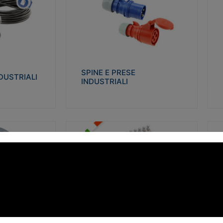
STRIALI
SPINE E PRESE INDUSTRIALI
Q
co glow wire test
Realizzate in termoplastico isolante e non
Re
 le seguenti
propagante la fiamma (Glow wire 650°C e
p
 23-50. Grado di
parti attive 850°C). Resistente agli agenti
El
chimici con particolari in acciaio inox.
gr
SPINE E PRESE
DUSTRIALI
INDUSTRIALI
alizza
Visualizza
FORBOX
S
I morsetti di giunzione unipolari si
At
ro isolante e non
utilizzano nelle cassette di derivazione e in
ca
ow-wire 850°.
tutte le connessioni “volanti” civili e
de
i: IK07-IK 08.
industriali in cui è richiesta praticità di
ny
installazione e sicurezza di connessione.
ERE
FORBOX
alizza
Visualizza