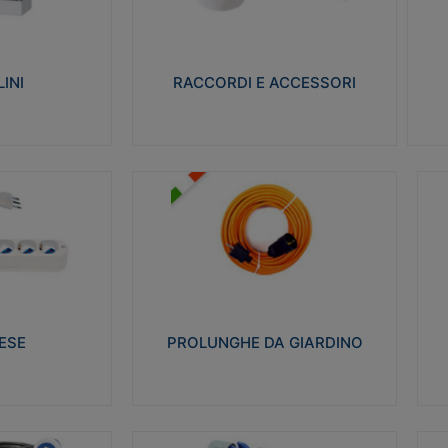
ro isolante e non
Realizzati in ottone e successivamente
Real
ow-wire 650° e
nichelati per conferire una migliore
pro
resistenza alle avverse condizioni
res
ilia 75°C.
ambientali in cui verranno utilizzati.
bili
INI
RACCORDI E ACCESSORI
alizza
Visualizza
PROLUNGHE DA GIARDINO
A
co glow wire test
Realizzate in tecnopolimero isolante
Av
 le seguenti
flessibile e estensibile non propagante la
a
 23-50. Grado di
fiamma slow-wire 750°C. Grado di
is
protezione: IP20
sp
ESE
PROLUNGHE DA GIARDINO
alizza
Visualizza