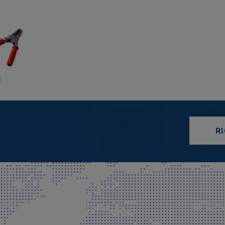
E
R
CIALE E SPEDIZIONI
SITE M