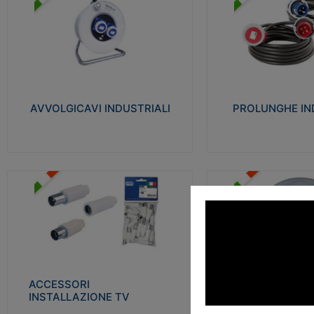
AVVOLGICAVI INDUSTRIALI
PROLUNGHE INDU
Cavo H07RN-F Norme CEI-64-8.
Realizzate in termoplasti
Prese/spine volanti industriali secondo le
750°C. Costruite secondo
norme CEI EN 60309-1. Utilizzo: varie
norme di riferimento CEI
tipologie, anche gravose, collegamento
protezione: IP20D.
mobile.
AVVOLGICAVI INDUSTRIALI
PROLUNGHE IN
Visu
Visualizza
ACCESSORI INSTALLAZIONE
PLAFONIERE
TV
Realizzate in tecnopolime
Realizzate in tecnopolimero isolante e
propagante la fiamma gl
acciaio nichelato per poter garantire una
Elevata resistenza agli urt
schermatura idonea a rendere i segnali TV
protetti dalle emissioni elettromagnetiche.
ACCESSORI
PLAFONI
Visu
INSTALLAZIONE TV
Visualizza