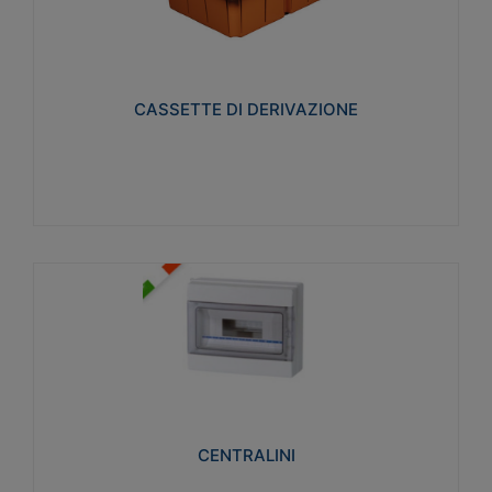
CASSETTE DI DERIVAZIONE
Realizzate in tecnopolimero isolante e non
propagante la fiamma glow-wire 650° per cassette
utilizzo da parete in muratura e per pareti in
cartongesso
CASSETTE DI DERIVAZIONE
Visualizza
CENTRALINI
Realizzati in tecnopolimero isolante e non
propagante la fiamma glow-wire 650° e alta
resistenza al calore termocompressione con bilia
75°C.
CENTRALINI