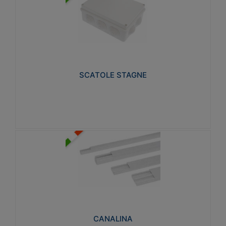
SCATOLE STAGNE
Realizzate in tecnopolimero isolante e non
propagante la fiamma glow-wire 650° e alta
resistenza al calore termocompressione con bilia
75°C.
SCATOLE STAGNE
Visualizza
CANALINA
Realizzate in tecnopolimero isolante a base di PVC
rigido autoestinguente V0-UL 94. Resistente alla
fiamma: Glow-wire 650°C.
CANALINA