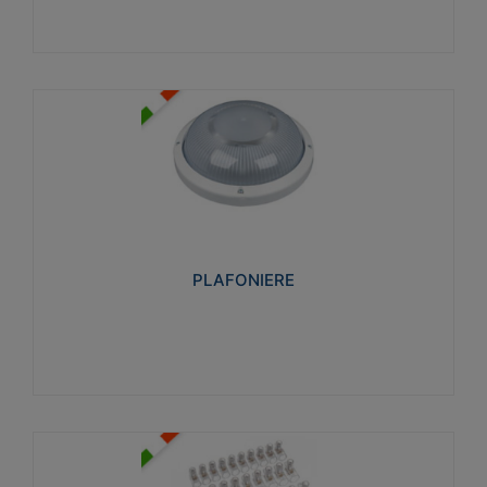
PLAFONIERE
Realizzate in tecnopolimero isolante e non
propagante la fiamma glow-wire 850°. Elevata
resistenza agli urti: IK07-IK 08.
PLAFONIERE
Visualizza