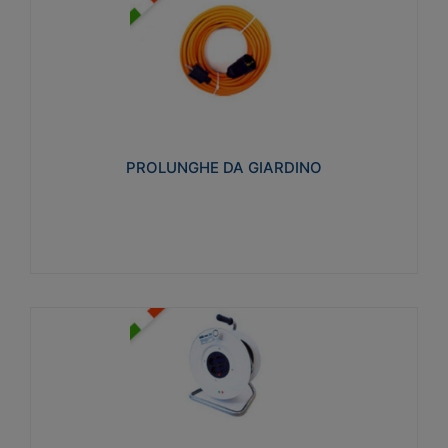
PROLUNGHE DA GIARDINO
Realizzate in tecnopolimero isolante flessibile e
estensibile non propagante la fiamma slow-wire
750°C. Grado di protezione: IP20
PROLUNGHE DA GIARDINO
Visualizza
AVVOLGICAVI CIVILI
Avvolgicavi domestici realizzati in ABS antiurto. Cavo
a marchio H05VV-F doppio isolamento. Spina