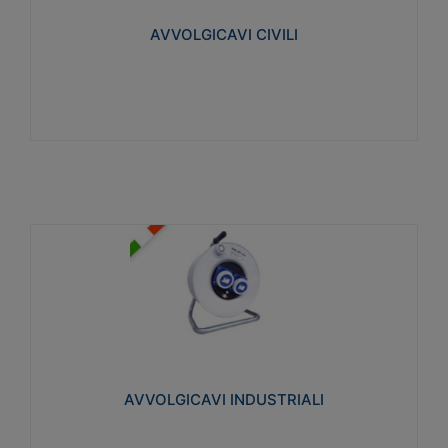
collegata al cavo con spinotti protetti
AVVOLGICAVI CIVILI
Visualizza
AVVOLGICAVI INDUSTRIALI
Cavo H07RN-F Norme CEI-64-8. Prese/spine volanti
industriali secondo le norme CEI EN 60309-1.
Utilizzo: varie tipologie, anche gravose,
collegamento mobile.
AVVOLGICAVI INDUSTRIALI
Visualizza