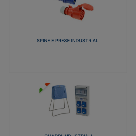
SPINE E PRESE INDUSTRIALI
Realizzate in termoplastico isolante e non
propagante la fiamma (Glow wire 650°C e parti
attive 850°C). Resistente agli agenti chimici con
particolari in acciaio inox.
SPINE E PRESE INDUSTRIALI
Visualizza
QUADRI INDUSTRIALI
Realizzati in tecnopolimero isolante e non
propagante la fiamma Glow-wire 650°. Elevata
resistenza agli urti: IK08. Colore: grigio RAL 7035.