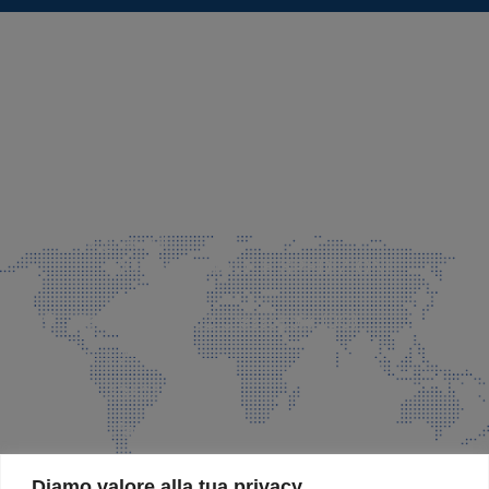
SEDE LEGALE E PRODUZIONE
Via Azzano S. Paolo, 21 Grassobbio (BG)
035 525015
035 335037
info@faeg.it
COMMERCIALE E SPEDIZIONI
Via Padre Elzi, 32 Grassobbio (BG)
035 525015
035 335037
info@faeg.it
SITE MAP
Diamo valore alla tua privacy