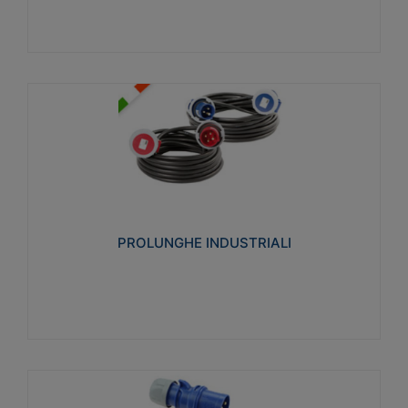
PROLUNGHE INDUSTRIALI
Realizzate in termoplastico glow wire test 750°C.
Costruite secondo le seguenti norme di riferimento
CEI 23-50. Grado di protezione: IP20D.
PROLUNGHE INDUSTRIALI
Visualizza