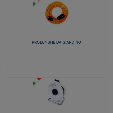
PROLUNGHE DA GIARDINO
Realizzate in tecnopolimero isolante flessibile e
estensibile non propagante la fiamma slow-wire
750°C. Grado di protezione: IP20
PROLUNGHE DA GIARDINO
Visualizza
AVVOLGICAVI CIVILI
Avvolgicavi domestici realizzati in ABS antiurto. Cavo
a marchio H05VV-F doppio isolamento. Spina