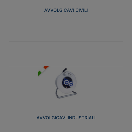
collegata al cavo con spinotti protetti
AVVOLGICAVI CIVILI
Visualizza
AVVOLGICAVI INDUSTRIALI
Cavo H07RN-F Norme CEI-64-8. Prese/spine volanti
industriali secondo le norme CEI EN 60309-1.
Utilizzo: varie tipologie, anche gravose,
collegamento mobile.
AVVOLGICAVI INDUSTRIALI
Visualizza