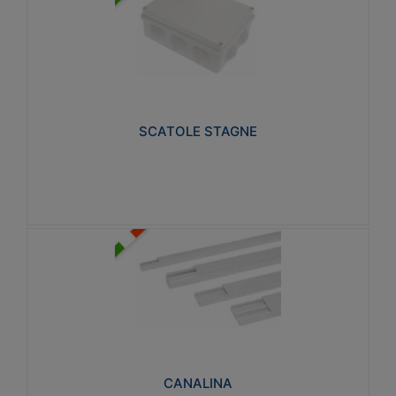
SCATOLE STAGNE
Realizzate in tecnopolimero isolante e non
propagante la fiamma glow-wire 650° e alta
resistenza al calore termocompressione con bilia
75°C.
SCATOLE STAGNE
Visualizza
CANALINA
Realizzate in tecnopolimero isolante a base di PVC
rigido autoestinguente V0-UL 94. Resistente alla
fiamma: Glow-wire 650°C.
CANALINA