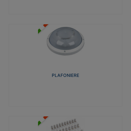
PLAFONIERE
Realizzate in tecnopolimero isolante e non
propagante la fiamma glow-wire 850°. Elevata
resistenza agli urti: IK07-IK 08.
PLAFONIERE
Visualizza