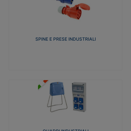
SPINE E PRESE INDUSTRIALI
Realizzate in termoplastico isolante e non
propagante la fiamma (Glow wire 650°C e parti
attive 850°C). Resistente agli agenti chimici con
particolari in acciaio inox.
SPINE E PRESE INDUSTRIALI
Visualizza
QUADRI INDUSTRIALI
Realizzati in tecnopolimero isolante e non
propagante la fiamma Glow-wire 650°. Elevata
resistenza agli urti: IK08. Colore: grigio RAL 7035.