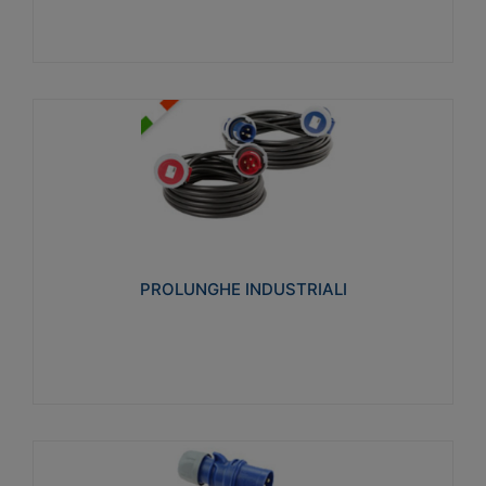
PROLUNGHE INDUSTRIALI
Realizzate in termoplastico glow wire test 750°C.
Costruite secondo le seguenti norme di riferimento
CEI 23-50. Grado di protezione: IP20D.
PROLUNGHE INDUSTRIALI
Visualizza