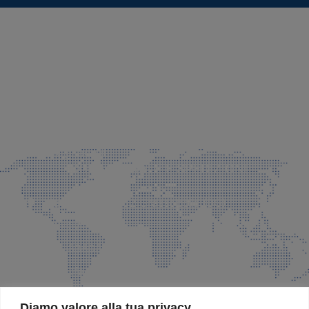
SEDE LEGALE E PRODUZIONE
Via Azzano S. Paolo, 21 Grassobbio (BG)
035 525015
035 335037
info@faeg.it
COMMERCIALE E SPEDIZIONI
Via Padre Elzi, 32 Grassobbio (BG)
035 525015
035 335037
info@faeg.it
SITE MAP
Diamo valore alla tua privacy