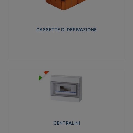
CASSETTE DI DERIVAZIONE
Realizzate in tecnopolimero isolante e non
propagante la fiamma glow-wire 650° per cassette
utilizzo da parete in muratura e per pareti in
cartongesso
CASSETTE DI DERIVAZIONE
Visualizza
CENTRALINI
Realizzati in tecnopolimero isolante e non
propagante la fiamma glow-wire 650° e alta
resistenza al calore termocompressione con bilia
75°C.
CENTRALINI