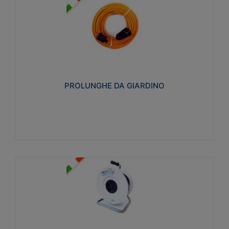
PROLUNGHE DA GIARDINO
Realizzate in tecnopolimero isolante flessibile e
estensibile non propagante la fiamma slow-wire
750°C. Grado di protezione: IP20
PROLUNGHE DA GIARDINO
Visualizza
AVVOLGICAVI CIVILI
Avvolgicavi domestici realizzati in ABS antiurto. Cavo
a marchio H05VV-F doppio isolamento. Spina