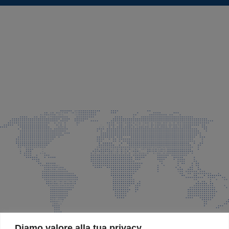
SEDE LEGALE E PRODUZIONE
Via Azzano S. Paolo, 21 Grassobbio (BG)
035 525015
035 335037
info@faeg.it
COMMERCIALE E SPEDIZIONI
Via Padre Elzi, 32 Grassobbio (BG)
035 525015
035 335037
info@faeg.it
SITE MAP
Diamo valore alla tua privacy