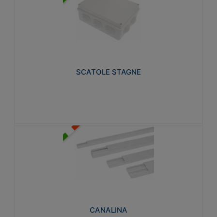
SCATOLE STAGNE
Realizzate in tecnopolimero isolante e non
propagante la fiamma glow-wire 650° e alta
resistenza al calore termocompressione con bilia
75°C.
SCATOLE STAGNE
Visualizza
CANALINA
Realizzate in tecnopolimero isolante a base di PVC
rigido autoestinguente V0-UL 94. Resistente alla
fiamma: Glow-wire 650°C.
CANALINA