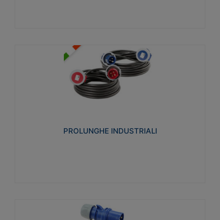
PROLUNGHE INDUSTRIALI
Realizzate in termoplastico glow wire test 750°C.
Costruite secondo le seguenti norme di riferimento
CEI 23-50. Grado di protezione: IP20D.
PROLUNGHE INDUSTRIALI
Visualizza