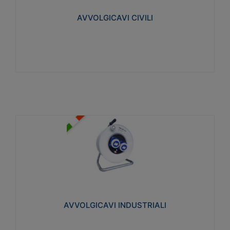
collegata al cavo con spinotti protetti
AVVOLGICAVI CIVILI
Visualizza
AVVOLGICAVI INDUSTRIALI
Cavo H07RN-F Norme CEI-64-8. Prese/spine volanti
industriali secondo le norme CEI EN 60309-1.
Utilizzo: varie tipologie, anche gravose,
collegamento mobile.
AVVOLGICAVI INDUSTRIALI
Visualizza