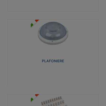
PLAFONIERE
Realizzate in tecnopolimero isolante e non
propagante la fiamma glow-wire 850°. Elevata
resistenza agli urti: IK07-IK 08.
PLAFONIERE
Visualizza