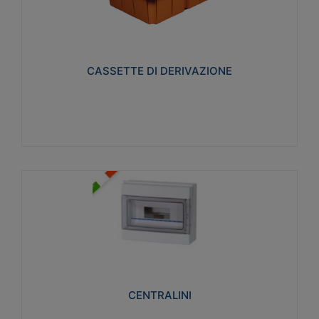
CASSETTE DI DERIVAZIONE
Realizzate in tecnopolimero isolante e non
propagante la fiamma glow-wire 650° per cassette
utilizzo da parete in muratura e per pareti in
cartongesso
CASSETTE DI DERIVAZIONE
Visualizza
CENTRALINI
Realizzati in tecnopolimero isolante e non
propagante la fiamma glow-wire 650° e alta
resistenza al calore termocompressione con bilia
75°C.
CENTRALINI