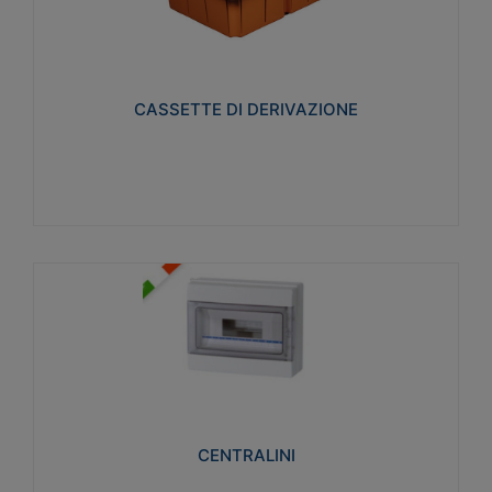
CASSETTE DI DERIVAZIONE
Realizzate in tecnopolimero isolante e non
propagante la fiamma glow-wire 650° per cassette
utilizzo da parete in muratura e per pareti in
cartongesso
CASSETTE DI DERIVAZIONE
Visualizza
CENTRALINI
Realizzati in tecnopolimero isolante e non
propagante la fiamma glow-wire 650° e alta
resistenza al calore termocompressione con bilia
75°C.
CENTRALINI