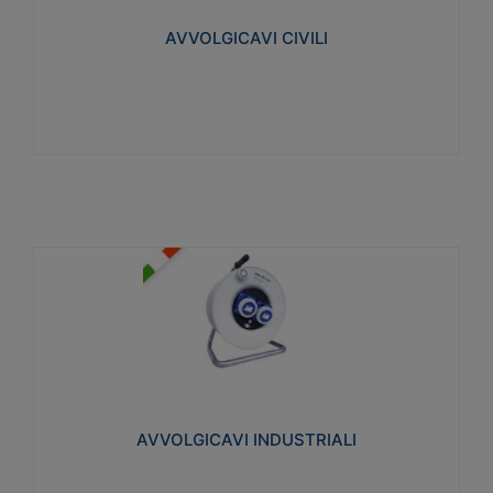
collegata al cavo con spinotti protetti
AVVOLGICAVI CIVILI
Visualizza
AVVOLGICAVI INDUSTRIALI
Cavo H07RN-F Norme CEI-64-8. Prese/spine volanti
industriali secondo le norme CEI EN 60309-1.
Utilizzo: varie tipologie, anche gravose,
collegamento mobile.
AVVOLGICAVI INDUSTRIALI
Visualizza