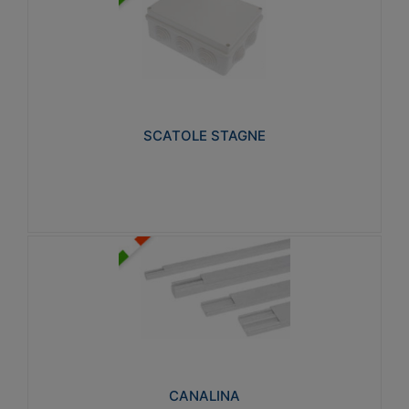
SCATOLE STAGNE
Realizzate in tecnopolimero isolante e non
propagante la fiamma glow-wire 650° e alta
resistenza al calore termocompressione con bilia
75°C.
SCATOLE STAGNE
Visualizza
CANALINA
Realizzate in tecnopolimero isolante a base di PVC
rigido autoestinguente V0-UL 94. Resistente alla
fiamma: Glow-wire 650°C.
CANALINA