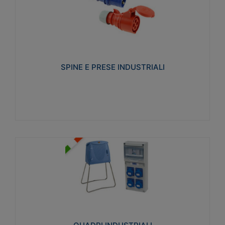
SPINE E PRESE INDUSTRIALI
Realizzate in termoplastico isolante e non
propagante la fiamma (Glow wire 650°C e parti
attive 850°C). Resistente agli agenti chimici con
particolari in acciaio inox.
SPINE E PRESE INDUSTRIALI
Visualizza
QUADRI INDUSTRIALI
Realizzati in tecnopolimero isolante e non
propagante la fiamma Glow-wire 650°. Elevata
resistenza agli urti: IK08. Colore: grigio RAL 7035.