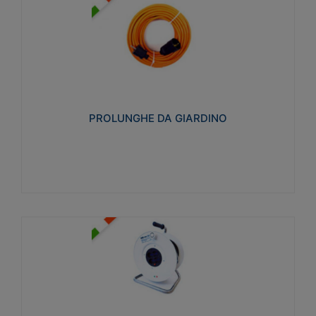
PROLUNGHE DA GIARDINO
Realizzate in tecnopolimero isolante flessibile e
estensibile non propagante la fiamma slow-wire
750°C. Grado di protezione: IP20
PROLUNGHE DA GIARDINO
Visualizza
AVVOLGICAVI CIVILI
Avvolgicavi domestici realizzati in ABS antiurto. Cavo
a marchio H05VV-F doppio isolamento. Spina