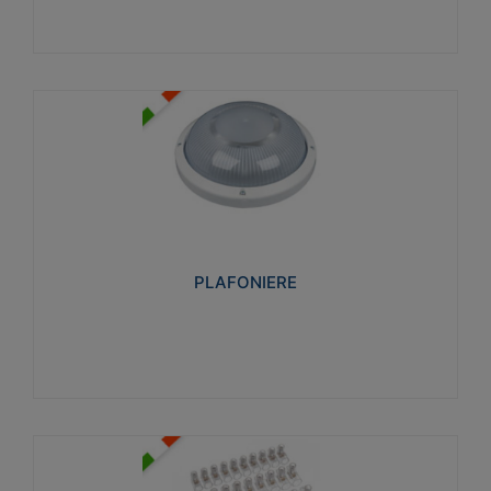
PLAFONIERE
Realizzate in tecnopolimero isolante e non
propagante la fiamma glow-wire 850°. Elevata
resistenza agli urti: IK07-IK 08.
PLAFONIERE
Visualizza