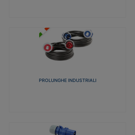
PROLUNGHE INDUSTRIALI
Realizzate in termoplastico glow wire test 750°C.
Costruite secondo le seguenti norme di riferimento
CEI 23-50. Grado di protezione: IP20D.
PROLUNGHE INDUSTRIALI
Visualizza