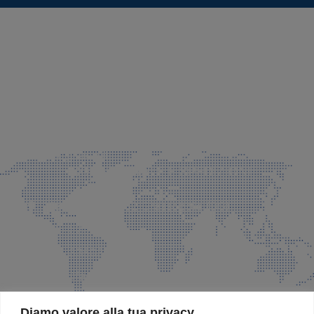
SEDE LEGALE E PRODUZIONE
Via Azzano S. Paolo, 21 Grassobbio (BG)
035 525015
035 335037
info@faeg.it
COMMERCIALE E SPEDIZIONI
Via Padre Elzi, 32 Grassobbio (BG)
035 525015
035 335037
info@faeg.it
SITE MAP
Diamo valore alla tua privacy