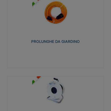
PROLUNGHE DA GIARDINO
Realizzate in tecnopolimero isolante flessibile e
estensibile non propagante la fiamma slow-wire
750°C. Grado di protezione: IP20
PROLUNGHE DA GIARDINO
Visualizza
AVVOLGICAVI CIVILI
Avvolgicavi domestici realizzati in ABS antiurto. Cavo
a marchio H05VV-F doppio isolamento. Spina