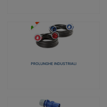
PROLUNGHE INDUSTRIALI
Realizzate in termoplastico glow wire test 750°C.
Costruite secondo le seguenti norme di riferimento
CEI 23-50. Grado di protezione: IP20D.
PROLUNGHE INDUSTRIALI
Visualizza