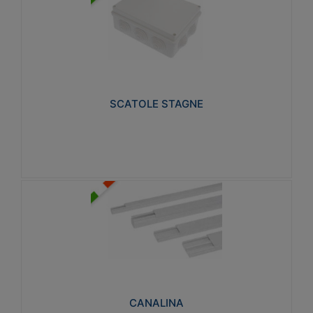
SCATOLE STAGNE
Realizzate in tecnopolimero isolante e non
propagante la fiamma glow-wire 650° e alta
resistenza al calore termocompressione con bilia
75°C.
SCATOLE STAGNE
Visualizza
CANALINA
Realizzate in tecnopolimero isolante a base di PVC
rigido autoestinguente V0-UL 94. Resistente alla
fiamma: Glow-wire 650°C.
CANALINA