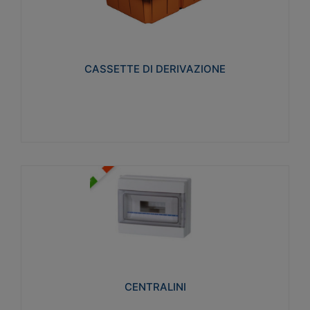
CASSETTE DI DERIVAZIONE
Realizzate in tecnopolimero isolante e non
propagante la fiamma glow-wire 650° per cassette
utilizzo da parete in muratura e per pareti in
cartongesso
CASSETTE DI DERIVAZIONE
Visualizza
CENTRALINI
Realizzati in tecnopolimero isolante e non
propagante la fiamma glow-wire 650° e alta
resistenza al calore termocompressione con bilia
75°C.
CENTRALINI