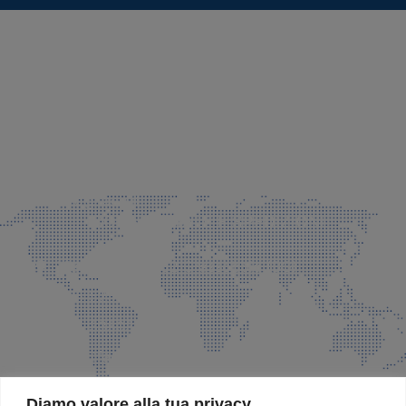
SEDE LEGALE E PRODUZIONE
Via Azzano S. Paolo, 21 Grassobbio (BG)
035 525015
035 335037
info@faeg.it
COMMERCIALE E SPEDIZIONI
Via Padre Elzi, 32 Grassobbio (BG)
035 525015
035 335037
info@faeg.it
SITE MAP
Diamo valore alla tua privacy