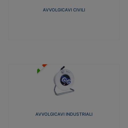
collegata al cavo con spinotti protetti
AVVOLGICAVI CIVILI
Visualizza
AVVOLGICAVI INDUSTRIALI
Cavo H07RN-F Norme CEI-64-8. Prese/spine volanti
industriali secondo le norme CEI EN 60309-1.
Utilizzo: varie tipologie, anche gravose,
collegamento mobile.
AVVOLGICAVI INDUSTRIALI
Visualizza