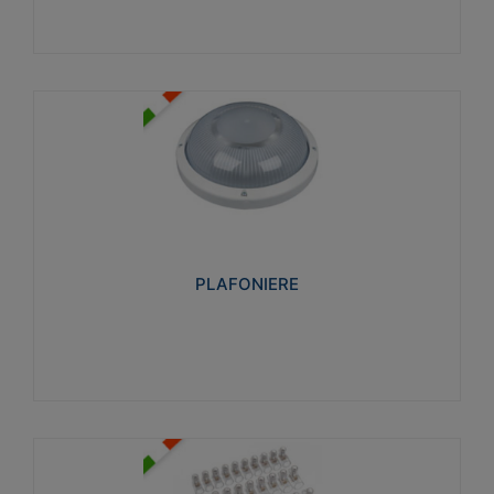
PLAFONIERE
Realizzate in tecnopolimero isolante e non
propagante la fiamma glow-wire 850°. Elevata
resistenza agli urti: IK07-IK 08.
PLAFONIERE
Visualizza