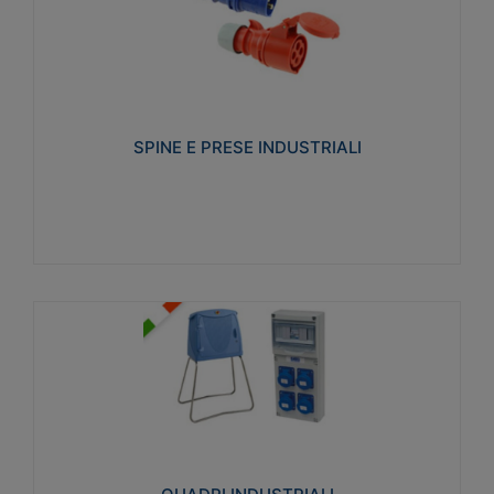
SPINE E PRESE INDUSTRIALI
Realizzate in termoplastico isolante e non
propagante la fiamma (Glow wire 650°C e parti
attive 850°C). Resistente agli agenti chimici con
particolari in acciaio inox.
SPINE E PRESE INDUSTRIALI
Visualizza
QUADRI INDUSTRIALI
Realizzati in tecnopolimero isolante e non
propagante la fiamma Glow-wire 650°. Elevata
resistenza agli urti: IK08. Colore: grigio RAL 7035.