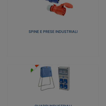
SPINE E PRESE INDUSTRIALI
Realizzate in termoplastico isolante e non
propagante la fiamma (Glow wire 650°C e parti
attive 850°C). Resistente agli agenti chimici con
particolari in acciaio inox.
SPINE E PRESE INDUSTRIALI
Visualizza
QUADRI INDUSTRIALI
Realizzati in tecnopolimero isolante e non
propagante la fiamma Glow-wire 650°. Elevata
resistenza agli urti: IK08. Colore: grigio RAL 7035.