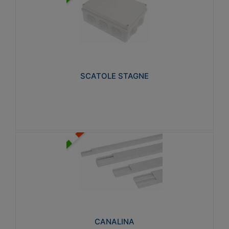
SCATOLE STAGNE
Realizzate in tecnopolimero isolante e non
propagante la fiamma glow-wire 650° e alta
resistenza al calore termocompressione con bilia
75°C.
SCATOLE STAGNE
Visualizza
CANALINA
Realizzate in tecnopolimero isolante a base di PVC
rigido autoestinguente V0-UL 94. Resistente alla
fiamma: Glow-wire 650°C.
CANALINA