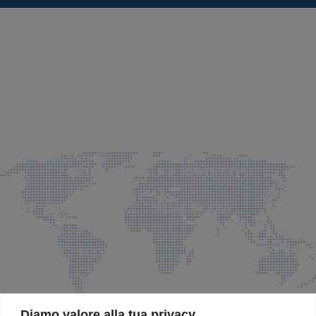
SEDE LEGALE E PRODUZIONE
Via Azzano S. Paolo, 21 Grassobbio (BG)
035 525015
035 335037
info@faeg.it
COMMERCIALE E SPEDIZIONI
Via Padre Elzi, 32 Grassobbio (BG)
035 525015
035 335037
info@faeg.it
SITE MAP
Diamo valore alla tua privacy