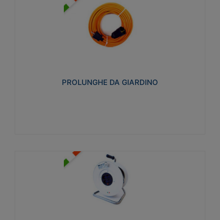
PROLUNGHE DA GIARDINO
Realizzate in tecnopolimero isolante flessibile e
estensibile non propagante la fiamma slow-wire
750°C. Grado di protezione: IP20
PROLUNGHE DA GIARDINO
Visualizza
AVVOLGICAVI CIVILI
Avvolgicavi domestici realizzati in ABS antiurto. Cavo
a marchio H05VV-F doppio isolamento. Spina