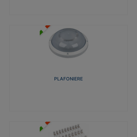
PLAFONIERE
Realizzate in tecnopolimero isolante e non
propagante la fiamma glow-wire 850°. Elevata
resistenza agli urti: IK07-IK 08.
PLAFONIERE
Visualizza