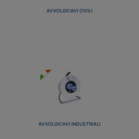
collegata al cavo con spinotti protetti
AVVOLGICAVI CIVILI
Visualizza
AVVOLGICAVI INDUSTRIALI
Cavo H07RN-F Norme CEI-64-8. Prese/spine volanti
industriali secondo le norme CEI EN 60309-1.
Utilizzo: varie tipologie, anche gravose,
collegamento mobile.
AVVOLGICAVI INDUSTRIALI
Visualizza