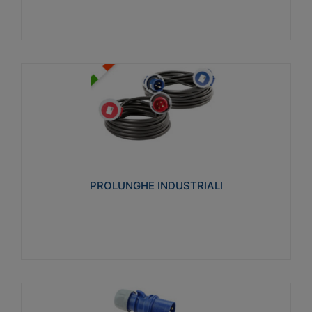
PROLUNGHE INDUSTRIALI
Realizzate in termoplastico glow wire test 750°C.
Costruite secondo le seguenti norme di riferimento
CEI 23-50. Grado di protezione: IP20D.
PROLUNGHE INDUSTRIALI
Visualizza