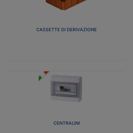
CASSETTE DI DERIVAZIONE
Realizzate in tecnopolimero isolante e non
propagante la fiamma glow-wire 650° per cassette
utilizzo da parete in muratura e per pareti in
cartongesso
CASSETTE DI DERIVAZIONE
Visualizza
CENTRALINI
Realizzati in tecnopolimero isolante e non
propagante la fiamma glow-wire 650° e alta
resistenza al calore termocompressione con bilia
75°C.
CENTRALINI