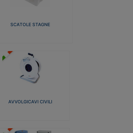
izzate in tecnopolimero isolante e non
pagante la fiamma glow-wire 650° e alta
istenza al calore termocompressione con
a 75°C.
SCATOLE STAGNE
Visualizza
VVOLGICAVI CIVILI
volgicavi domestici realizzati in ABS
ntiurto. Cavo a marchio H05VV-F doppio
olamento. Spina collegata al cavo con
inotti protetti
AVVOLGICAVI CIVILI
Visualizza