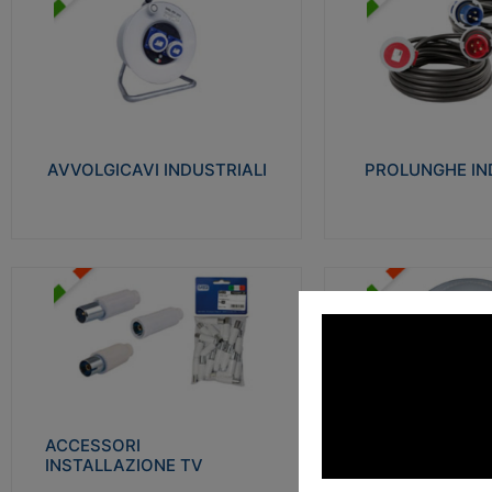
AVVOLGICAVI INDUSTRIALI
PROLUNGHE INDU
Cavo H07RN-F Norme CEI-64-8.
Realizzate in termoplasti
Prese/spine volanti industriali secondo le
750°C. Costruite secondo
norme CEI EN 60309-1. Utilizzo: varie
norme di riferimento CEI
tipologie, anche gravose, collegamento
protezione: IP20D.
mobile.
AVVOLGICAVI INDUSTRIALI
PROLUNGHE IN
Visu
Visualizza
ACCESSORI INSTALLAZIONE
PLAFONIERE
TV
Realizzate in tecnopolime
Realizzate in tecnopolimero isolante e
propagante la fiamma gl
acciaio nichelato per poter garantire una
Elevata resistenza agli urt
schermatura idonea a rendere i segnali TV
protetti dalle emissioni elettromagnetiche.
ACCESSORI
PLAFONI
Visu
INSTALLAZIONE TV
Visualizza