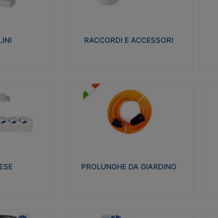
ro isolante e non
Realizzati in ottone e successivamente
Real
ow-wire 650° e
nichelati per conferire una migliore
pro
resistenza alle avverse condizioni
res
ilia 75°C.
ambientali in cui verranno utilizzati.
bili
INI
RACCORDI E ACCESSORI
alizza
Visualizza
PROLUNGHE DA GIARDINO
A
co glow wire test
Realizzate in tecnopolimero isolante
Av
 le seguenti
flessibile e estensibile non propagante la
a
 23-50. Grado di
fiamma slow-wire 750°C. Grado di
is
protezione: IP20
sp
ESE
PROLUNGHE DA GIARDINO
alizza
Visualizza