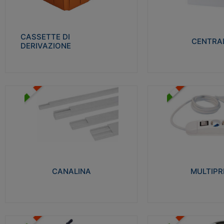
Realizzate in tecnopolimero isolante e non
Realizzati in tecnopolime
propagante la fiamma glow-wire 650° per
propagante la fiamma gl
cassette utilizzo da parete in muratura e
alta resistenza al calore
per pareti in cartongesso
termocompressione con b
CASSETTE DI
CENTRAL
DERIVAZIONE
Visualizza
Visu
MULTIPRESE
CANALINA
Realizzate in termoplasti
Realizzate in tecnopolimero isolante a base
750°C. Costruite secondo
di PVC rigido autoestinguente V0-UL 94.
norme di riferimento CEI
Resistente alla fiamma: Glow-wire 650°C.
protezione: IP20D.
CANALINA
MULTIPR
Visualizza
Visu