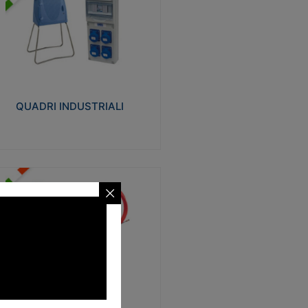
UADRI INDUSTRIALI
alizzati in tecnopolimero isolante e non
ropagante la fiamma Glow-wire 650°.
evata resistenza agli urti: IK08. Colore:
igio RAL 7035.
QUADRI INDUSTRIALI
Visualizza
ONDE
trezzi necessari al trascinamento delle
blature elettriche, dati, fonia, all’interno
lle canaline dedicate. Disponibili in
lon, poliestere, acciaio e fibra di vetro
SONDE
Visualizza