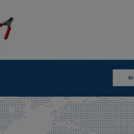
E
R
CIALE E SPEDIZIONI
SITE M