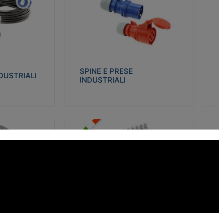
STRIALI
SPINE E PRESE INDUSTRIALI
Q
co glow wire test
Realizzate in termoplastico isolante e non
Re
 le seguenti
propagante la fiamma (Glow wire 650°C e
p
 23-50. Grado di
parti attive 850°C). Resistente agli agenti
El
chimici con particolari in acciaio inox.
gr
SPINE E PRESE
DUSTRIALI
INDUSTRIALI
alizza
Visualizza
FORBOX
S
I morsetti di giunzione unipolari si
At
ro isolante e non
utilizzano nelle cassette di derivazione e in
ca
ow-wire 850°.
tutte le connessioni “volanti” civili e
de
i: IK07-IK 08.
industriali in cui è richiesta praticità di
ny
installazione e sicurezza di connessione.
ERE
FORBOX
alizza
Visualizza