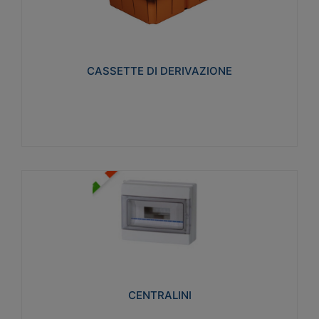
CASSETTE DI DERIVAZIONE
Realizzate in tecnopolimero isolante e non
propagante la fiamma glow-wire 650° per cassette
utilizzo da parete in muratura e per pareti in
cartongesso
CASSETTE DI DERIVAZIONE
Visualizza
CENTRALINI
Realizzati in tecnopolimero isolante e non
propagante la fiamma glow-wire 650° e alta
resistenza al calore termocompressione con bilia
75°C.
CENTRALINI