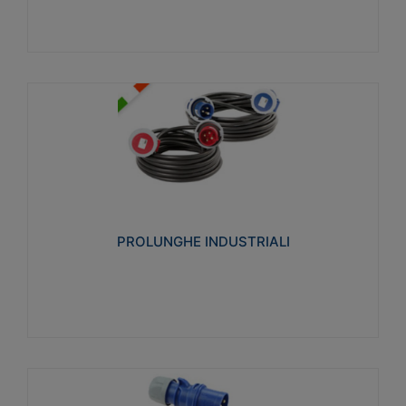
PROLUNGHE INDUSTRIALI
Realizzate in termoplastico glow wire test 750°C.
Costruite secondo le seguenti norme di riferimento
CEI 23-50. Grado di protezione: IP20D.
PROLUNGHE INDUSTRIALI
Visualizza