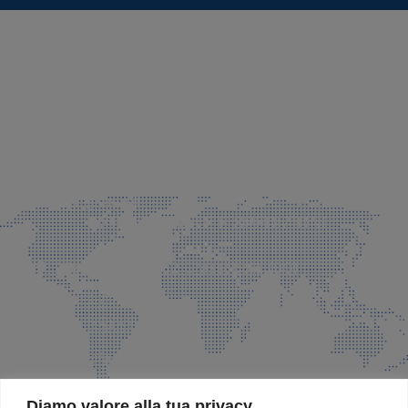
SEDE LEGALE E PRODUZIONE
Via Azzano S. Paolo, 21 Grassobbio (BG)
035 525015
035 335037
info@faeg.it
COMMERCIALE E SPEDIZIONI
Via Padre Elzi, 32 Grassobbio (BG)
035 525015
035 335037
info@faeg.it
SITE MAP
Diamo valore alla tua privacy