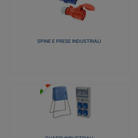
SPINE E PRESE INDUSTRIALI
Realizzate in termoplastico isolante e non
propagante la fiamma (Glow wire 650°C e parti
attive 850°C). Resistente agli agenti chimici con
particolari in acciaio inox.
SPINE E PRESE INDUSTRIALI
Visualizza
QUADRI INDUSTRIALI
Realizzati in tecnopolimero isolante e non
propagante la fiamma Glow-wire 650°. Elevata
resistenza agli urti: IK08. Colore: grigio RAL 7035.