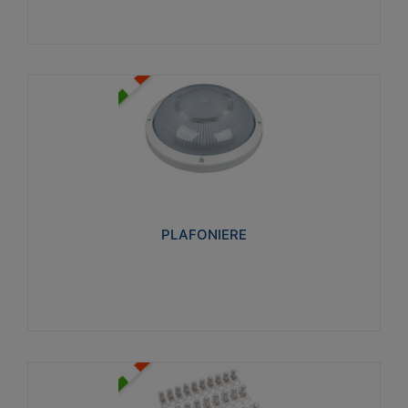
PLAFONIERE
Realizzate in tecnopolimero isolante e non
propagante la fiamma glow-wire 850°. Elevata
resistenza agli urti: IK07-IK 08.
PLAFONIERE
Visualizza