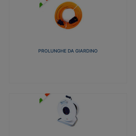
PROLUNGHE DA GIARDINO
Realizzate in tecnopolimero isolante flessibile e
estensibile non propagante la fiamma slow-wire
750°C. Grado di protezione: IP20
PROLUNGHE DA GIARDINO
Visualizza
AVVOLGICAVI CIVILI
Avvolgicavi domestici realizzati in ABS antiurto. Cavo
a marchio H05VV-F doppio isolamento. Spina