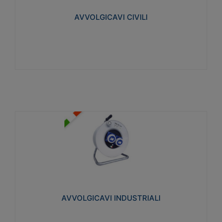
collegata al cavo con spinotti protetti
AVVOLGICAVI CIVILI
Visualizza
AVVOLGICAVI INDUSTRIALI
Cavo H07RN-F Norme CEI-64-8. Prese/spine volanti
industriali secondo le norme CEI EN 60309-1.
Utilizzo: varie tipologie, anche gravose,
collegamento mobile.
AVVOLGICAVI INDUSTRIALI
Visualizza