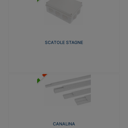
SCATOLE STAGNE
Realizzate in tecnopolimero isolante e non
propagante la fiamma glow-wire 650° e alta
resistenza al calore termocompressione con bilia
75°C.
SCATOLE STAGNE
Visualizza
CANALINA
Realizzate in tecnopolimero isolante a base di PVC
rigido autoestinguente V0-UL 94. Resistente alla
fiamma: Glow-wire 650°C.
CANALINA