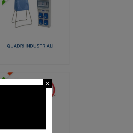
UADRI INDUSTRIALI
alizzati in tecnopolimero isolante e non
ropagante la fiamma Glow-wire 650°.
evata resistenza agli urti: IK08. Colore:
igio RAL 7035.
QUADRI INDUSTRIALI
Visualizza
ONDE
trezzi necessari al trascinamento delle
blature elettriche, dati, fonia, all’interno
lle canaline dedicate. Disponibili in
lon, poliestere, acciaio e fibra di vetro
SONDE
Visualizza