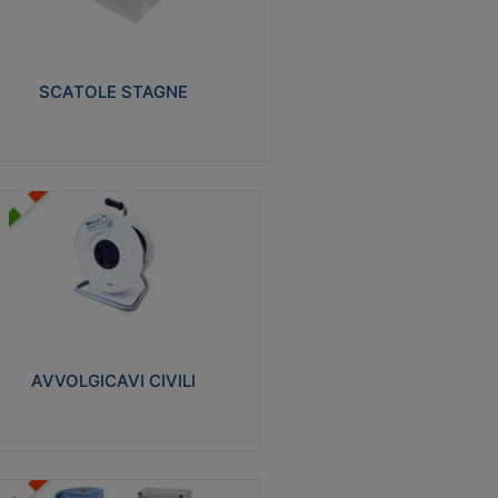
izzate in tecnopolimero isolante e non
pagante la fiamma glow-wire 650° e alta
istenza al calore termocompressione con
a 75°C.
SCATOLE STAGNE
Visualizza
VVOLGICAVI CIVILI
volgicavi domestici realizzati in ABS
ntiurto. Cavo a marchio H05VV-F doppio
olamento. Spina collegata al cavo con
inotti protetti
AVVOLGICAVI CIVILI
Visualizza