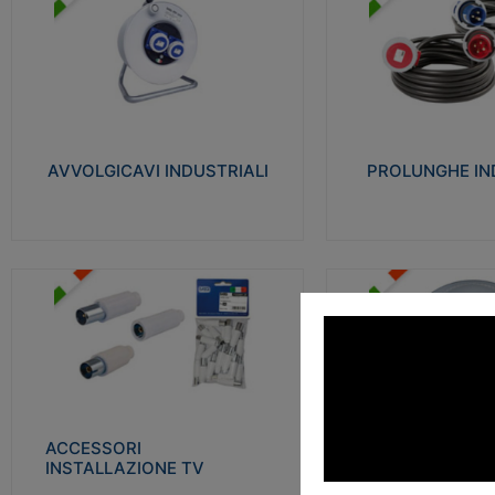
AVVOLGICAVI INDUSTRIALI
PROLUNGHE INDU
Cavo H07RN-F Norme CEI-64-8.
Realizzate in termoplasti
Prese/spine volanti industriali secondo le
750°C. Costruite secondo
norme CEI EN 60309-1. Utilizzo: varie
norme di riferimento CEI
tipologie, anche gravose, collegamento
protezione: IP20D.
mobile.
AVVOLGICAVI INDUSTRIALI
PROLUNGHE IN
Visu
Visualizza
ACCESSORI INSTALLAZIONE
PLAFONIERE
TV
Realizzate in tecnopolime
Realizzate in tecnopolimero isolante e
propagante la fiamma gl
acciaio nichelato per poter garantire una
Elevata resistenza agli urt
schermatura idonea a rendere i segnali TV
protetti dalle emissioni elettromagnetiche.
ACCESSORI
PLAFONI
Visu
INSTALLAZIONE TV
Visualizza