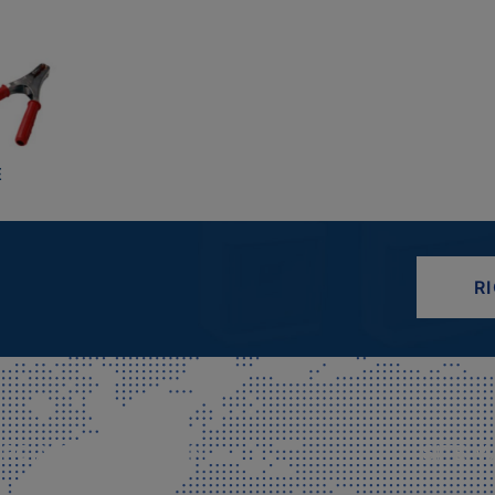
E
R
CIALE E SPEDIZIONI
SITE M