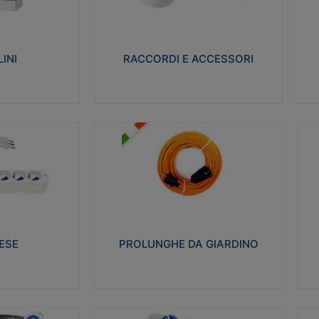
ro isolante e non
Realizzati in ottone e successivamente
Real
ow-wire 650° e
nichelati per conferire una migliore
pro
resistenza alle avverse condizioni
res
ilia 75°C.
ambientali in cui verranno utilizzati.
bili
INI
RACCORDI E ACCESSORI
alizza
Visualizza
PROLUNGHE DA GIARDINO
A
co glow wire test
Realizzate in tecnopolimero isolante
Av
 le seguenti
flessibile e estensibile non propagante la
a
 23-50. Grado di
fiamma slow-wire 750°C. Grado di
is
protezione: IP20
sp
ESE
PROLUNGHE DA GIARDINO
alizza
Visualizza