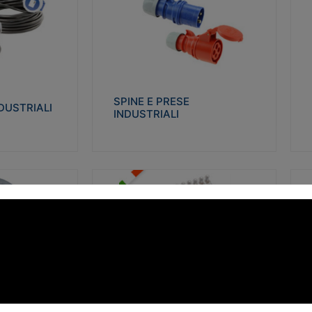
STRIALI
SPINE E PRESE INDUSTRIALI
Q
co glow wire test
Realizzate in termoplastico isolante e non
Re
 le seguenti
propagante la fiamma (Glow wire 650°C e
p
 23-50. Grado di
parti attive 850°C). Resistente agli agenti
El
chimici con particolari in acciaio inox.
gr
SPINE E PRESE
DUSTRIALI
INDUSTRIALI
alizza
Visualizza
FORBOX
S
I morsetti di giunzione unipolari si
At
ro isolante e non
utilizzano nelle cassette di derivazione e in
ca
ow-wire 850°.
tutte le connessioni “volanti” civili e
de
i: IK07-IK 08.
industriali in cui è richiesta praticità di
ny
installazione e sicurezza di connessione.
ERE
FORBOX
alizza
Visualizza