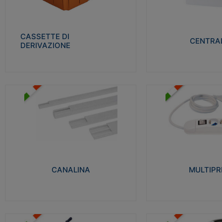
Realizzate in tecnopolimero isolante e non
Realizzati in tecnopolime
propagante la fiamma glow-wire 650° per
propagante la fiamma gl
cassette utilizzo da parete in muratura e
alta resistenza al calore
per pareti in cartongesso
termocompressione con b
CASSETTE DI
CENTRAL
DERIVAZIONE
Visualizza
Visu
MULTIPRESE
CANALINA
Realizzate in termoplasti
Realizzate in tecnopolimero isolante a base
750°C. Costruite secondo
di PVC rigido autoestinguente V0-UL 94.
norme di riferimento CEI
Resistente alla fiamma: Glow-wire 650°C.
protezione: IP20D.
CANALINA
MULTIPR
Visualizza
Visu