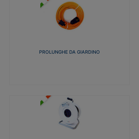
PROLUNGHE DA GIARDINO
Realizzate in tecnopolimero isolante flessibile e
estensibile non propagante la fiamma slow-wire
750°C. Grado di protezione: IP20
PROLUNGHE DA GIARDINO
Visualizza
AVVOLGICAVI CIVILI
Avvolgicavi domestici realizzati in ABS antiurto. Cavo
a marchio H05VV-F doppio isolamento. Spina