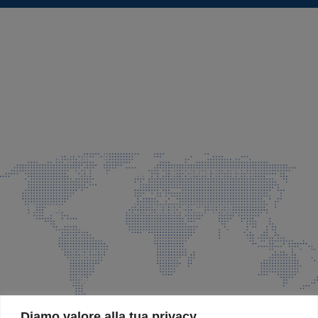
SEDE LEGALE E PRODUZIONE
Via Azzano S. Paolo, 21 Grassobbio (BG)
035 525015
035 335037
info@faeg.it
COMMERCIALE E SPEDIZIONI
Via Padre Elzi, 32 Grassobbio (BG)
035 525015
035 335037
info@faeg.it
SITE MAP
Diamo valore alla tua privacy