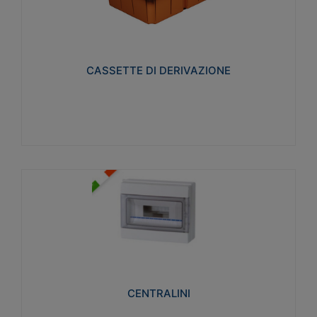
CASSETTE DI DERIVAZIONE
Realizzate in tecnopolimero isolante e non
propagante la fiamma glow-wire 650° per cassette
utilizzo da parete in muratura e per pareti in
cartongesso
CASSETTE DI DERIVAZIONE
Visualizza
CENTRALINI
Realizzati in tecnopolimero isolante e non
propagante la fiamma glow-wire 650° e alta
resistenza al calore termocompressione con bilia
75°C.
CENTRALINI