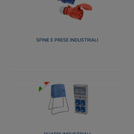
SPINE E PRESE INDUSTRIALI
Realizzate in termoplastico isolante e non
propagante la fiamma (Glow wire 650°C e parti
attive 850°C). Resistente agli agenti chimici con
particolari in acciaio inox.
SPINE E PRESE INDUSTRIALI
Visualizza
QUADRI INDUSTRIALI
Realizzati in tecnopolimero isolante e non
propagante la fiamma Glow-wire 650°. Elevata
resistenza agli urti: IK08. Colore: grigio RAL 7035.