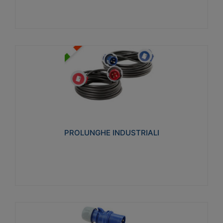
PROLUNGHE INDUSTRIALI
Realizzate in termoplastico glow wire test 750°C.
Costruite secondo le seguenti norme di riferimento
CEI 23-50. Grado di protezione: IP20D.
PROLUNGHE INDUSTRIALI
Visualizza