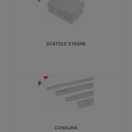
SCATOLE STAGNE
Realizzate in tecnopolimero isolante e non
propagante la fiamma glow-wire 650° e alta
resistenza al calore termocompressione con bilia
75°C.
SCATOLE STAGNE
Visualizza
CANALINA
Realizzate in tecnopolimero isolante a base di PVC
rigido autoestinguente V0-UL 94. Resistente alla
fiamma: Glow-wire 650°C.
CANALINA