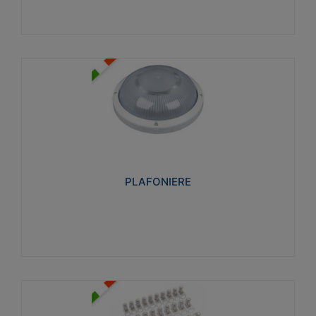
PLAFONIERE
Realizzate in tecnopolimero isolante e non
propagante la fiamma glow-wire 850°. Elevata
resistenza agli urti: IK07-IK 08.
PLAFONIERE
Visualizza