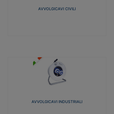
collegata al cavo con spinotti protetti
AVVOLGICAVI CIVILI
Visualizza
AVVOLGICAVI INDUSTRIALI
Cavo H07RN-F Norme CEI-64-8. Prese/spine volanti
industriali secondo le norme CEI EN 60309-1.
Utilizzo: varie tipologie, anche gravose,
collegamento mobile.
AVVOLGICAVI INDUSTRIALI
Visualizza