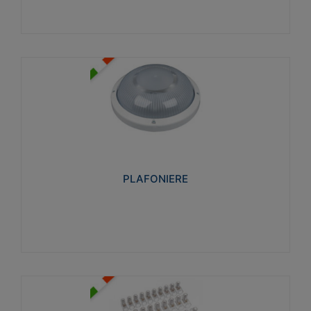
PLAFONIERE
Realizzate in tecnopolimero isolante e non
propagante la fiamma glow-wire 850°. Elevata
resistenza agli urti: IK07-IK 08.
PLAFONIERE
Visualizza