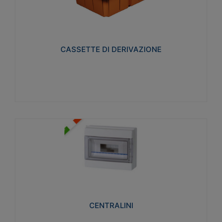
CASSETTE DI DERIVAZIONE
Realizzate in tecnopolimero isolante e non
propagante la fiamma glow-wire 650° per cassette
utilizzo da parete in muratura e per pareti in
cartongesso
CASSETTE DI DERIVAZIONE
Visualizza
CENTRALINI
Realizzati in tecnopolimero isolante e non
propagante la fiamma glow-wire 650° e alta
resistenza al calore termocompressione con bilia
75°C.
CENTRALINI