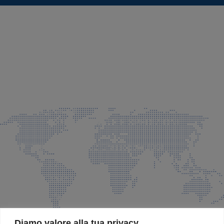
SEDE LEGALE E PRODUZIONE
Via Azzano S. Paolo, 21 Grassobbio (BG)
035 525015
035 335037
info@faeg.it
COMMERCIALE E SPEDIZIONI
Via Padre Elzi, 32 Grassobbio (BG)
035 525015
035 335037
info@faeg.it
SITE MAP
Diamo valore alla tua privacy