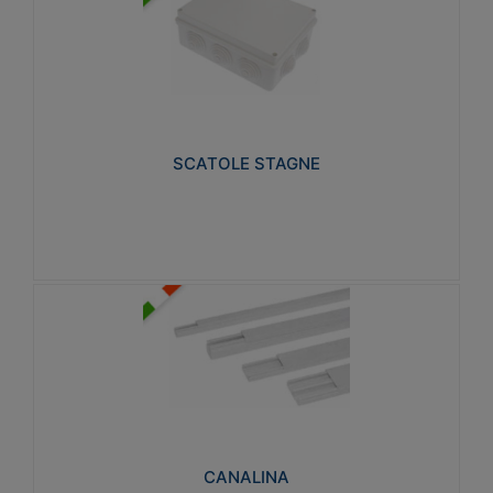
SCATOLE STAGNE
Realizzate in tecnopolimero isolante e non
propagante la fiamma glow-wire 650° e alta
resistenza al calore termocompressione con bilia
75°C.
SCATOLE STAGNE
Visualizza
CANALINA
Realizzate in tecnopolimero isolante a base di PVC
rigido autoestinguente V0-UL 94. Resistente alla
fiamma: Glow-wire 650°C.
CANALINA