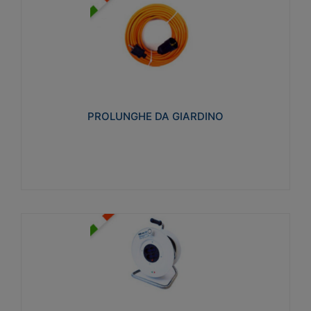
PROLUNGHE DA GIARDINO
Realizzate in tecnopolimero isolante flessibile e
estensibile non propagante la fiamma slow-wire
750°C. Grado di protezione: IP20
PROLUNGHE DA GIARDINO
Visualizza
AVVOLGICAVI CIVILI
Avvolgicavi domestici realizzati in ABS antiurto. Cavo
a marchio H05VV-F doppio isolamento. Spina