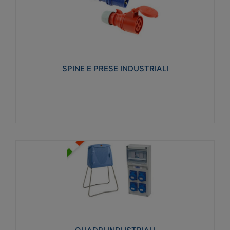
SPINE E PRESE INDUSTRIALI
Realizzate in termoplastico isolante e non
propagante la fiamma (Glow wire 650°C e parti
attive 850°C). Resistente agli agenti chimici con
particolari in acciaio inox.
SPINE E PRESE INDUSTRIALI
Visualizza
QUADRI INDUSTRIALI
Realizzati in tecnopolimero isolante e non
propagante la fiamma Glow-wire 650°. Elevata
resistenza agli urti: IK08. Colore: grigio RAL 7035.