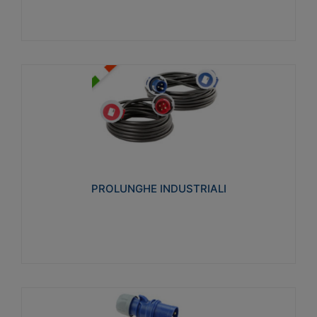
PROLUNGHE INDUSTRIALI
Realizzate in termoplastico glow wire test 750°C.
Costruite secondo le seguenti norme di riferimento
CEI 23-50. Grado di protezione: IP20D.
PROLUNGHE INDUSTRIALI
Visualizza