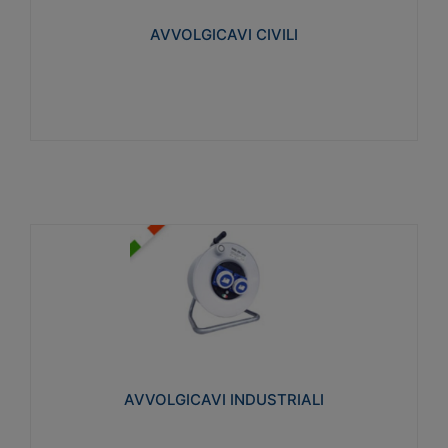
collegata al cavo con spinotti protetti
AVVOLGICAVI CIVILI
Visualizza
AVVOLGICAVI INDUSTRIALI
Cavo H07RN-F Norme CEI-64-8. Prese/spine volanti
industriali secondo le norme CEI EN 60309-1.
Utilizzo: varie tipologie, anche gravose,
collegamento mobile.
AVVOLGICAVI INDUSTRIALI
Visualizza