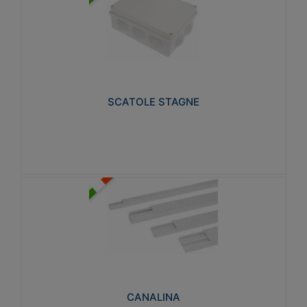
SCATOLE STAGNE
Realizzate in tecnopolimero isolante e non
propagante la fiamma glow-wire 650° e alta
resistenza al calore termocompressione con bilia
75°C.
SCATOLE STAGNE
Visualizza
CANALINA
Realizzate in tecnopolimero isolante a base di PVC
rigido autoestinguente V0-UL 94. Resistente alla
fiamma: Glow-wire 650°C.
CANALINA