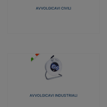
collegata al cavo con spinotti protetti
AVVOLGICAVI CIVILI
Visualizza
AVVOLGICAVI INDUSTRIALI
Cavo H07RN-F Norme CEI-64-8. Prese/spine volanti
industriali secondo le norme CEI EN 60309-1.
Utilizzo: varie tipologie, anche gravose,
collegamento mobile.
AVVOLGICAVI INDUSTRIALI
Visualizza