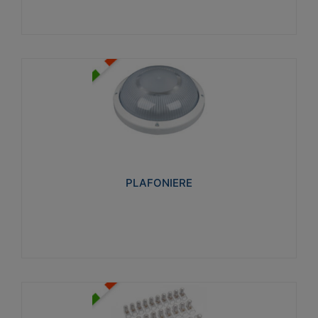
PLAFONIERE
Realizzate in tecnopolimero isolante e non
propagante la fiamma glow-wire 850°. Elevata
resistenza agli urti: IK07-IK 08.
PLAFONIERE
Visualizza