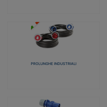
PROLUNGHE INDUSTRIALI
Realizzate in termoplastico glow wire test 750°C.
Costruite secondo le seguenti norme di riferimento
CEI 23-50. Grado di protezione: IP20D.
PROLUNGHE INDUSTRIALI
Visualizza