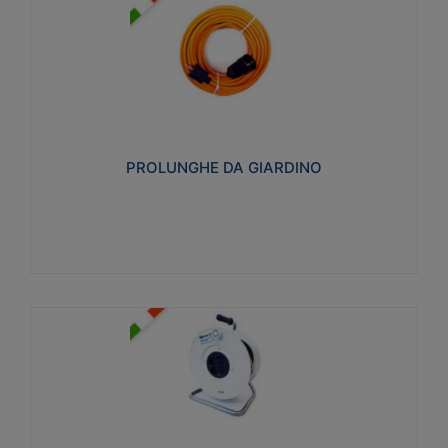
PROLUNGHE DA GIARDINO
Realizzate in tecnopolimero isolante flessibile e
estensibile non propagante la fiamma slow-wire
750°C. Grado di protezione: IP20
PROLUNGHE DA GIARDINO
Visualizza
AVVOLGICAVI CIVILI
Avvolgicavi domestici realizzati in ABS antiurto. Cavo
a marchio H05VV-F doppio isolamento. Spina