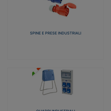
SPINE E PRESE INDUSTRIALI
Realizzate in termoplastico isolante e non
propagante la fiamma (Glow wire 650°C e parti
attive 850°C). Resistente agli agenti chimici con
particolari in acciaio inox.
SPINE E PRESE INDUSTRIALI
Visualizza
QUADRI INDUSTRIALI
Realizzati in tecnopolimero isolante e non
propagante la fiamma Glow-wire 650°. Elevata
resistenza agli urti: IK08. Colore: grigio RAL 7035.