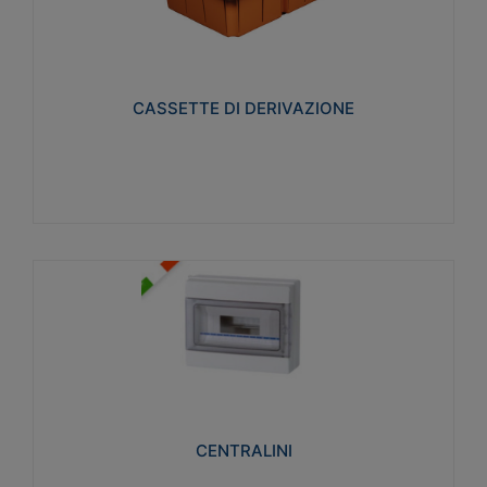
CASSETTE DI DERIVAZIONE
Realizzate in tecnopolimero isolante e non
propagante la fiamma glow-wire 650° per cassette
utilizzo da parete in muratura e per pareti in
cartongesso
CASSETTE DI DERIVAZIONE
Visualizza
CENTRALINI
Realizzati in tecnopolimero isolante e non
propagante la fiamma glow-wire 650° e alta
resistenza al calore termocompressione con bilia
75°C.
CENTRALINI