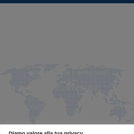
SEDE LEGALE E PRODUZIONE
Via Azzano S. Paolo, 21 Grassobbio (BG)
035 525015
035 335037
info@faeg.it
COMMERCIALE E SPEDIZIONI
Via Padre Elzi, 32 Grassobbio (BG)
035 525015
035 335037
info@faeg.it
SITE MAP
Diamo valore alla tua privacy