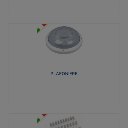
PLAFONIERE
Realizzate in tecnopolimero isolante e non
propagante la fiamma glow-wire 850°. Elevata
resistenza agli urti: IK07-IK 08.
PLAFONIERE
Visualizza