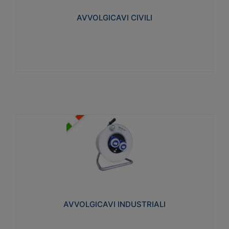
collegata al cavo con spinotti protetti
AVVOLGICAVI CIVILI
Visualizza
AVVOLGICAVI INDUSTRIALI
Cavo H07RN-F Norme CEI-64-8. Prese/spine volanti
industriali secondo le norme CEI EN 60309-1.
Utilizzo: varie tipologie, anche gravose,
collegamento mobile.
AVVOLGICAVI INDUSTRIALI
Visualizza