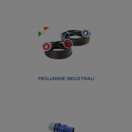
PROLUNGHE INDUSTRIALI
Realizzate in termoplastico glow wire test 750°C.
Costruite secondo le seguenti norme di riferimento
CEI 23-50. Grado di protezione: IP20D.
PROLUNGHE INDUSTRIALI
Visualizza