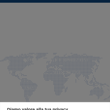
SEDE LEGALE E PRODUZIONE
Via Azzano S. Paolo, 21 Grassobbio (BG)
035 525015
035 335037
info@faeg.it
COMMERCIALE E SPEDIZIONI
Via Padre Elzi, 32 Grassobbio (BG)
035 525015
035 335037
info@faeg.it
SITE MAP
Diamo valore alla tua privacy