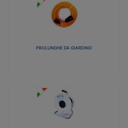
PROLUNGHE DA GIARDINO
Realizzate in tecnopolimero isolante flessibile e
estensibile non propagante la fiamma slow-wire
750°C. Grado di protezione: IP20
PROLUNGHE DA GIARDINO
Visualizza
AVVOLGICAVI CIVILI
Avvolgicavi domestici realizzati in ABS antiurto. Cavo
a marchio H05VV-F doppio isolamento. Spina