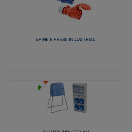
SPINE E PRESE INDUSTRIALI
Realizzate in termoplastico isolante e non
propagante la fiamma (Glow wire 650°C e parti
attive 850°C). Resistente agli agenti chimici con
particolari in acciaio inox.
SPINE E PRESE INDUSTRIALI
Visualizza
QUADRI INDUSTRIALI
Realizzati in tecnopolimero isolante e non
propagante la fiamma Glow-wire 650°. Elevata
resistenza agli urti: IK08. Colore: grigio RAL 7035.