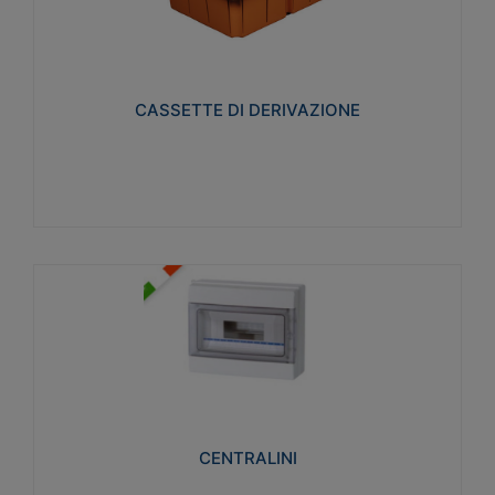
CASSETTE DI DERIVAZIONE
Realizzate in tecnopolimero isolante e non
propagante la fiamma glow-wire 650° per cassette
utilizzo da parete in muratura e per pareti in
cartongesso
CASSETTE DI DERIVAZIONE
Visualizza
CENTRALINI
Realizzati in tecnopolimero isolante e non
propagante la fiamma glow-wire 650° e alta
resistenza al calore termocompressione con bilia
75°C.
CENTRALINI