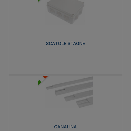
SCATOLE STAGNE
Realizzate in tecnopolimero isolante e non
propagante la fiamma glow-wire 650° e alta
resistenza al calore termocompressione con bilia
75°C.
SCATOLE STAGNE
Visualizza
CANALINA
Realizzate in tecnopolimero isolante a base di PVC
rigido autoestinguente V0-UL 94. Resistente alla
fiamma: Glow-wire 650°C.
CANALINA