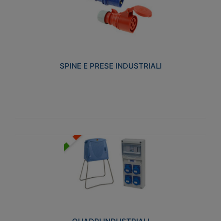
SPINE E PRESE INDUSTRIALI
Realizzate in termoplastico isolante e non
propagante la fiamma (Glow wire 650°C e parti
attive 850°C). Resistente agli agenti chimici con
particolari in acciaio inox.
SPINE E PRESE INDUSTRIALI
Visualizza
QUADRI INDUSTRIALI
Realizzati in tecnopolimero isolante e non
propagante la fiamma Glow-wire 650°. Elevata
resistenza agli urti: IK08. Colore: grigio RAL 7035.