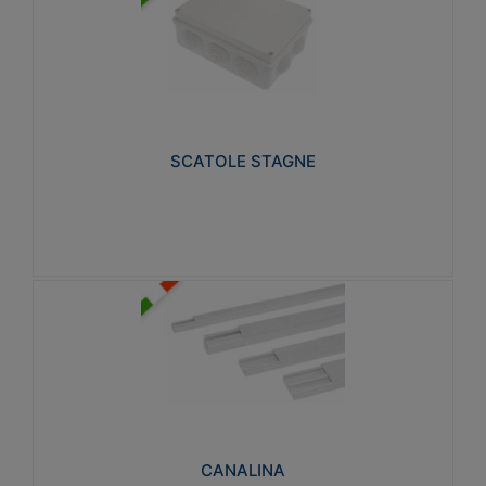
SCATOLE STAGNE
Realizzate in tecnopolimero isolante e non
propagante la fiamma glow-wire 650° e alta
resistenza al calore termocompressione con bilia
75°C.
SCATOLE STAGNE
Visualizza
CANALINA
Realizzate in tecnopolimero isolante a base di PVC
rigido autoestinguente V0-UL 94. Resistente alla
fiamma: Glow-wire 650°C.
CANALINA