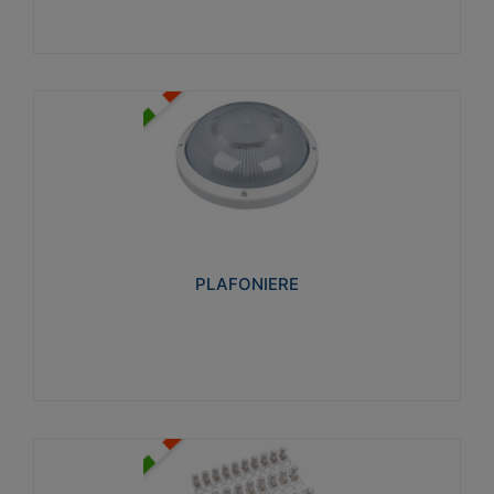
PLAFONIERE
Realizzate in tecnopolimero isolante e non
propagante la fiamma glow-wire 850°. Elevata
resistenza agli urti: IK07-IK 08.
PLAFONIERE
Visualizza