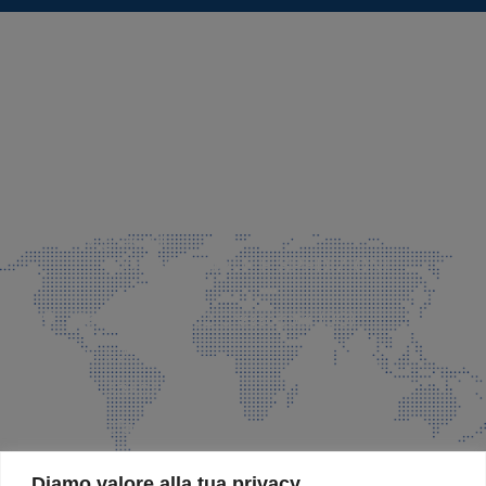
SEDE LEGALE E PRODUZIONE
Via Azzano S. Paolo, 21 Grassobbio (BG)
035 525015
035 335037
info@faeg.it
COMMERCIALE E SPEDIZIONI
Via Padre Elzi, 32 Grassobbio (BG)
035 525015
035 335037
info@faeg.it
SITE MAP
Diamo valore alla tua privacy