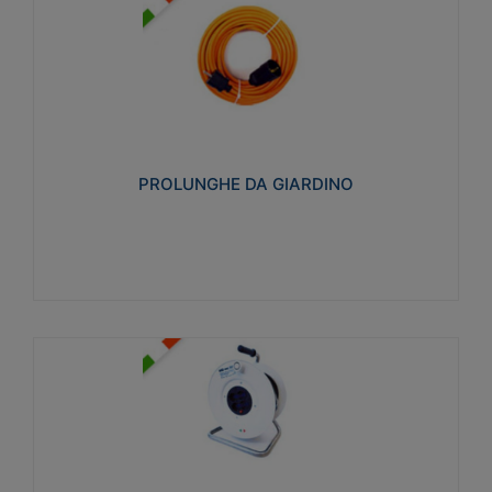
PROLUNGHE DA GIARDINO
Realizzate in tecnopolimero isolante flessibile e
estensibile non propagante la fiamma slow-wire
750°C. Grado di protezione: IP20
PROLUNGHE DA GIARDINO
Visualizza
AVVOLGICAVI CIVILI
Avvolgicavi domestici realizzati in ABS antiurto. Cavo
a marchio H05VV-F doppio isolamento. Spina