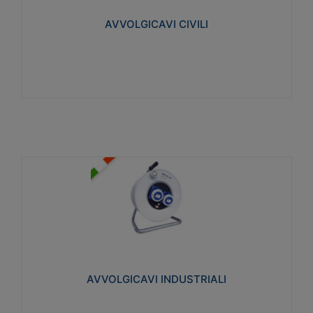
collegata al cavo con spinotti protetti
AVVOLGICAVI CIVILI
Visualizza
AVVOLGICAVI INDUSTRIALI
Cavo H07RN-F Norme CEI-64-8. Prese/spine volanti
industriali secondo le norme CEI EN 60309-1.
Utilizzo: varie tipologie, anche gravose,
collegamento mobile.
AVVOLGICAVI INDUSTRIALI
Visualizza