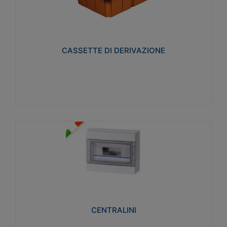
CASSETTE DI DERIVAZIONE
Realizzate in tecnopolimero isolante e non
propagante la fiamma glow-wire 650° per cassette
utilizzo da parete in muratura e per pareti in
cartongesso
CASSETTE DI DERIVAZIONE
Visualizza
CENTRALINI
Realizzati in tecnopolimero isolante e non
propagante la fiamma glow-wire 650° e alta
resistenza al calore termocompressione con bilia
75°C.
CENTRALINI