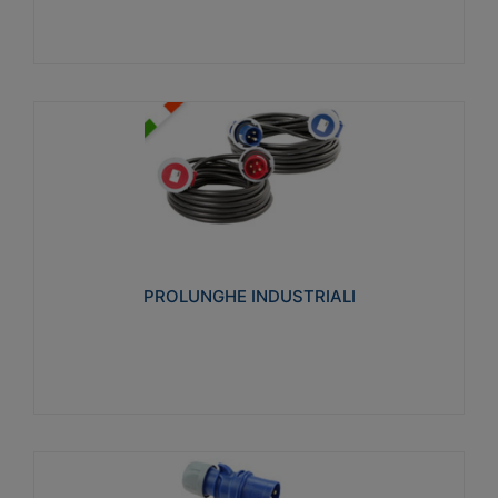
PROLUNGHE INDUSTRIALI
Realizzate in termoplastico glow wire test 750°C.
Costruite secondo le seguenti norme di riferimento
CEI 23-50. Grado di protezione: IP20D.
PROLUNGHE INDUSTRIALI
Visualizza