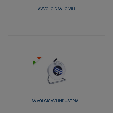
collegata al cavo con spinotti protetti
AVVOLGICAVI CIVILI
Visualizza
AVVOLGICAVI INDUSTRIALI
Cavo H07RN-F Norme CEI-64-8. Prese/spine volanti
industriali secondo le norme CEI EN 60309-1.
Utilizzo: varie tipologie, anche gravose,
collegamento mobile.
AVVOLGICAVI INDUSTRIALI
Visualizza