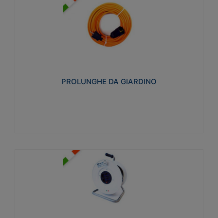
PROLUNGHE DA GIARDINO
Realizzate in tecnopolimero isolante flessibile e
estensibile non propagante la fiamma slow-wire
750°C. Grado di protezione: IP20
PROLUNGHE DA GIARDINO
Visualizza
AVVOLGICAVI CIVILI
Avvolgicavi domestici realizzati in ABS antiurto. Cavo
a marchio H05VV-F doppio isolamento. Spina