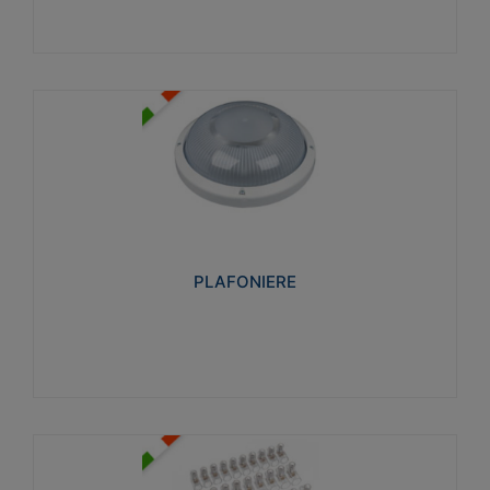
PLAFONIERE
Realizzate in tecnopolimero isolante e non
propagante la fiamma glow-wire 850°. Elevata
resistenza agli urti: IK07-IK 08.
PLAFONIERE
Visualizza