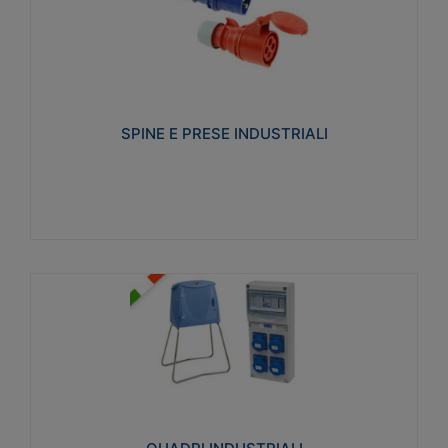
SPINE E PRESE INDUSTRIALI
Realizzate in termoplastico isolante e non
propagante la fiamma (Glow wire 650°C e parti
attive 850°C). Resistente agli agenti chimici con
particolari in acciaio inox.
SPINE E PRESE INDUSTRIALI
Visualizza
QUADRI INDUSTRIALI
Realizzati in tecnopolimero isolante e non
propagante la fiamma Glow-wire 650°. Elevata
resistenza agli urti: IK08. Colore: grigio RAL 7035.