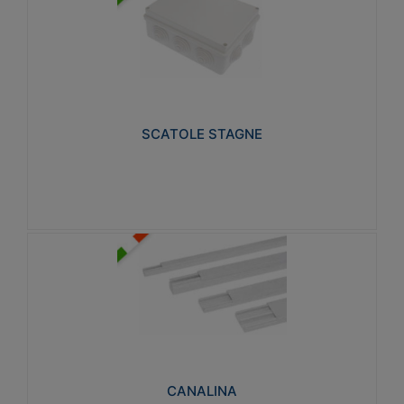
SCATOLE STAGNE
Realizzate in tecnopolimero isolante e non
propagante la fiamma glow-wire 650° e alta
resistenza al calore termocompressione con bilia
75°C.
SCATOLE STAGNE
Visualizza
CANALINA
Realizzate in tecnopolimero isolante a base di PVC
rigido autoestinguente V0-UL 94. Resistente alla
fiamma: Glow-wire 650°C.
CANALINA