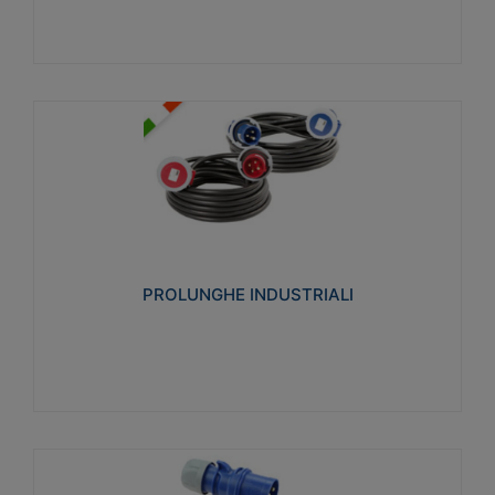
PROLUNGHE INDUSTRIALI
Realizzate in termoplastico glow wire test 750°C.
Costruite secondo le seguenti norme di riferimento
CEI 23-50. Grado di protezione: IP20D.
PROLUNGHE INDUSTRIALI
Visualizza