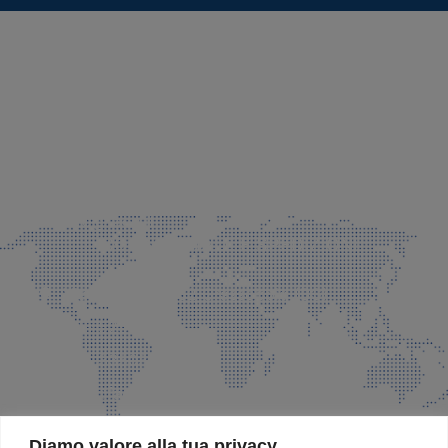
SEDE LEGALE E PRODUZIONE
Via Azzano S. Paolo, 21 Grassobbio (BG)
035 525015
035 335037
info@faeg.it
COMMERCIALE E SPEDIZIONI
Via Padre Elzi, 32 Grassobbio (BG)
035 525015
035 335037
info@faeg.it
SITE MAP
Diamo valore alla tua privacy