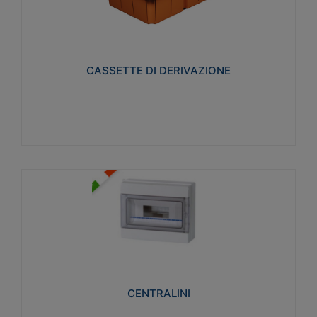
CASSETTE DI DERIVAZIONE
Realizzate in tecnopolimero isolante e non
propagante la fiamma glow-wire 650° per cassette
utilizzo da parete in muratura e per pareti in
cartongesso
CASSETTE DI DERIVAZIONE
Visualizza
CENTRALINI
Realizzati in tecnopolimero isolante e non
propagante la fiamma glow-wire 650° e alta
resistenza al calore termocompressione con bilia
75°C.
CENTRALINI