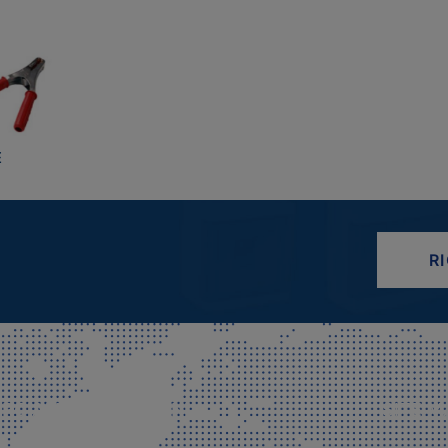
E
R
CIALE E SPEDIZIONI
SITE M