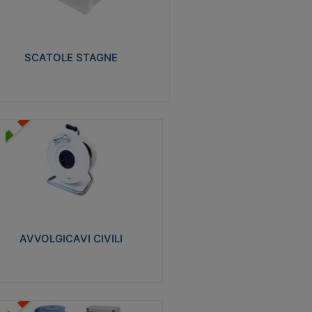
izzate in tecnopolimero isolante e non
pagante la fiamma glow-wire 650° e alta
istenza al calore termocompressione con
a 75°C.
SCATOLE STAGNE
Visualizza
VVOLGICAVI CIVILI
volgicavi domestici realizzati in ABS
ntiurto. Cavo a marchio H05VV-F doppio
olamento. Spina collegata al cavo con
inotti protetti
AVVOLGICAVI CIVILI
Visualizza