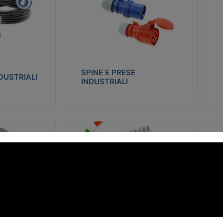
STRIALI
SPINE E PRESE INDUSTRIALI
Q
co glow wire test
Realizzate in termoplastico isolante e non
Re
 le seguenti
propagante la fiamma (Glow wire 650°C e
p
 23-50. Grado di
parti attive 850°C). Resistente agli agenti
El
chimici con particolari in acciaio inox.
gr
SPINE E PRESE
DUSTRIALI
INDUSTRIALI
alizza
Visualizza
FORBOX
S
I morsetti di giunzione unipolari si
At
ro isolante e non
utilizzano nelle cassette di derivazione e in
ca
ow-wire 850°.
tutte le connessioni “volanti” civili e
de
i: IK07-IK 08.
industriali in cui è richiesta praticità di
ny
installazione e sicurezza di connessione.
ERE
FORBOX
alizza
Visualizza