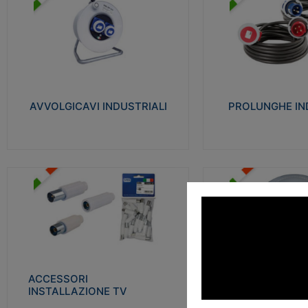
AVVOLGICAVI INDUSTRIALI
PROLUNGHE INDU
Cavo H07RN-F Norme CEI-64-8.
Realizzate in termoplasti
Prese/spine volanti industriali secondo le
750°C. Costruite secondo
norme CEI EN 60309-1. Utilizzo: varie
norme di riferimento CEI
tipologie, anche gravose, collegamento
protezione: IP20D.
mobile.
AVVOLGICAVI INDUSTRIALI
PROLUNGHE IN
Visu
Visualizza
ACCESSORI INSTALLAZIONE
PLAFONIERE
TV
Realizzate in tecnopolime
Realizzate in tecnopolimero isolante e
propagante la fiamma gl
acciaio nichelato per poter garantire una
Elevata resistenza agli urt
schermatura idonea a rendere i segnali TV
protetti dalle emissioni elettromagnetiche.
ACCESSORI
PLAFONI
Visu
INSTALLAZIONE TV
Visualizza