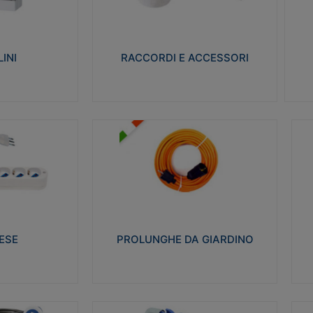
ro isolante e non
Realizzati in ottone e successivamente
Real
ow-wire 650° e
nichelati per conferire una migliore
pro
resistenza alle avverse condizioni
res
ilia 75°C.
ambientali in cui verranno utilizzati.
bili
INI
RACCORDI E ACCESSORI
alizza
Visualizza
PROLUNGHE DA GIARDINO
A
co glow wire test
Realizzate in tecnopolimero isolante
Av
 le seguenti
flessibile e estensibile non propagante la
a
 23-50. Grado di
fiamma slow-wire 750°C. Grado di
is
protezione: IP20
sp
ESE
PROLUNGHE DA GIARDINO
alizza
Visualizza