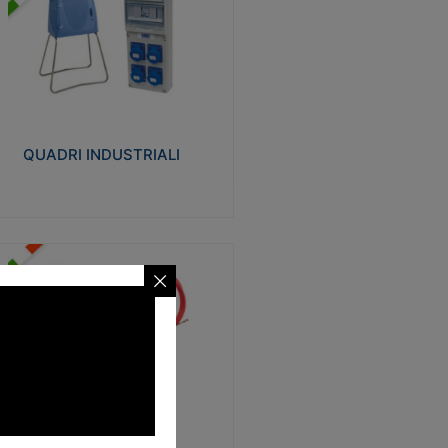
UADRI INDUSTRIALI
alizzati in tecnopolimero isolante e non
ropagante la fiamma Glow-wire 650°.
evata resistenza agli urti: IK08. Colore:
igio RAL 7035.
QUADRI INDUSTRIALI
Visualizza
ONDE
trezzi necessari al trascinamento delle
blature elettriche, dati, fonia, all’interno
lle canaline dedicate. Disponibili in
lon, poliestere, acciaio e fibra di vetro
SONDE
Visualizza