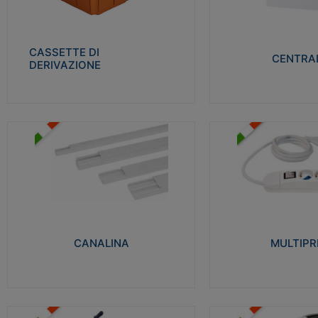
Realizzate in tecnopolimero isolante e non
Realizzati in tecnopolime
propagante la fiamma glow-wire 650° per
propagante la fiamma gl
cassette utilizzo da parete in muratura e
alta resistenza al calore
per pareti in cartongesso
termocompressione con b
CASSETTE DI
CENTRAL
DERIVAZIONE
Visualizza
Visu
MULTIPRESE
CANALINA
Realizzate in termoplasti
Realizzate in tecnopolimero isolante a base
750°C. Costruite secondo
di PVC rigido autoestinguente V0-UL 94.
norme di riferimento CEI
Resistente alla fiamma: Glow-wire 650°C.
protezione: IP20D.
CANALINA
MULTIPR
Visualizza
Visu