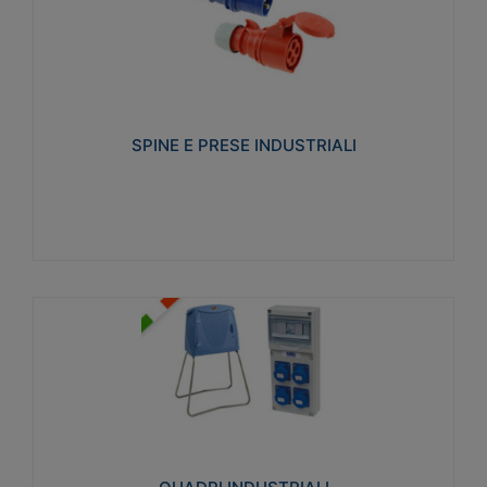
SPINE E PRESE INDUSTRIALI
Realizzate in termoplastico isolante e non
propagante la fiamma (Glow wire 650°C e parti
attive 850°C). Resistente agli agenti chimici con
particolari in acciaio inox.
SPINE E PRESE INDUSTRIALI
Visualizza
QUADRI INDUSTRIALI
Realizzati in tecnopolimero isolante e non
propagante la fiamma Glow-wire 650°. Elevata
resistenza agli urti: IK08. Colore: grigio RAL 7035.