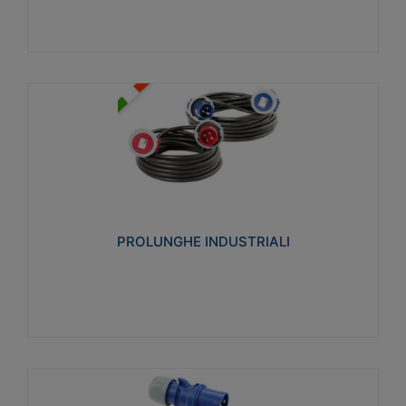
PROLUNGHE INDUSTRIALI
Realizzate in termoplastico glow wire test 750°C.
Costruite secondo le seguenti norme di riferimento
CEI 23-50. Grado di protezione: IP20D.
PROLUNGHE INDUSTRIALI
Visualizza