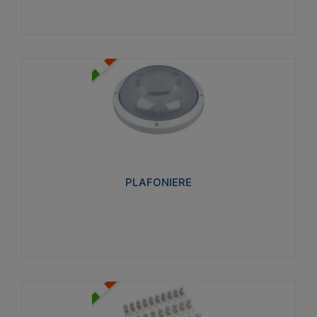
PLAFONIERE
Realizzate in tecnopolimero isolante e non
propagante la fiamma glow-wire 850°. Elevata
resistenza agli urti: IK07-IK 08.
PLAFONIERE
Visualizza