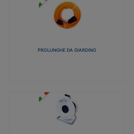
PROLUNGHE DA GIARDINO
Realizzate in tecnopolimero isolante flessibile e
estensibile non propagante la fiamma slow-wire
750°C. Grado di protezione: IP20
PROLUNGHE DA GIARDINO
Visualizza
AVVOLGICAVI CIVILI
Avvolgicavi domestici realizzati in ABS antiurto. Cavo
a marchio H05VV-F doppio isolamento. Spina