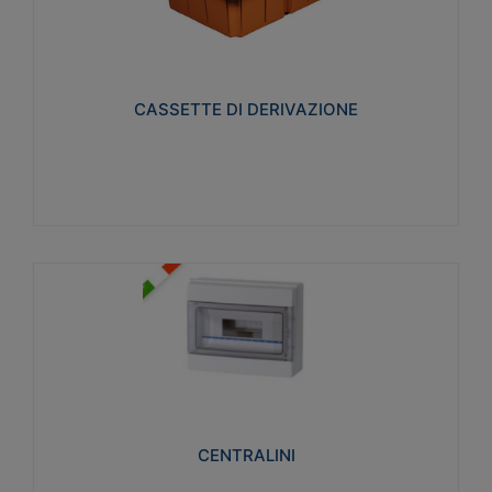
CASSETTE DI DERIVAZIONE
Realizzate in tecnopolimero isolante e non
propagante la fiamma glow-wire 650° per cassette
utilizzo da parete in muratura e per pareti in
cartongesso
CASSETTE DI DERIVAZIONE
Visualizza
CENTRALINI
Realizzati in tecnopolimero isolante e non
propagante la fiamma glow-wire 650° e alta
resistenza al calore termocompressione con bilia
75°C.
CENTRALINI