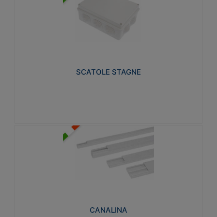
SCATOLE STAGNE
Realizzate in tecnopolimero isolante e non
propagante la fiamma glow-wire 650° e alta
resistenza al calore termocompressione con bilia
75°C.
SCATOLE STAGNE
Visualizza
CANALINA
Realizzate in tecnopolimero isolante a base di PVC
rigido autoestinguente V0-UL 94. Resistente alla
fiamma: Glow-wire 650°C.
CANALINA