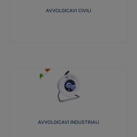
collegata al cavo con spinotti protetti
AVVOLGICAVI CIVILI
Visualizza
AVVOLGICAVI INDUSTRIALI
Cavo H07RN-F Norme CEI-64-8. Prese/spine volanti
industriali secondo le norme CEI EN 60309-1.
Utilizzo: varie tipologie, anche gravose,
collegamento mobile.
AVVOLGICAVI INDUSTRIALI
Visualizza