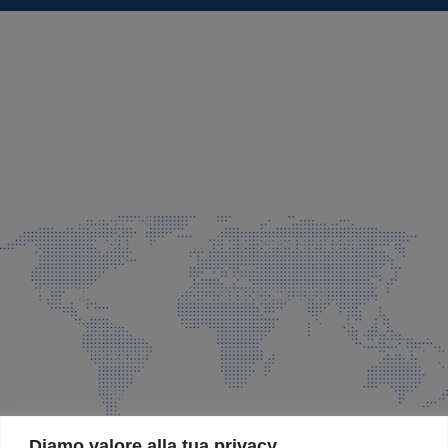
SEDE LEGALE E PRODUZIONE
Via Azzano S. Paolo, 21 Grassobbio (BG)
035 525015
035 335037
info@faeg.it
COMMERCIALE E SPEDIZIONI
Via Padre Elzi, 32 Grassobbio (BG)
035 525015
035 335037
info@faeg.it
SITE MAP
Diamo valore alla tua privacy