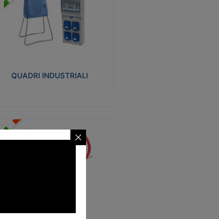
UADRI INDUSTRIALI
alizzati in tecnopolimero isolante e non
ropagante la fiamma Glow-wire 650°.
evata resistenza agli urti: IK08. Colore:
igio RAL 7035.
QUADRI INDUSTRIALI
Visualizza
ONDE
trezzi necessari al trascinamento delle
blature elettriche, dati, fonia, all’interno
lle canaline dedicate. Disponibili in
lon, poliestere, acciaio e fibra di vetro
SONDE
Visualizza