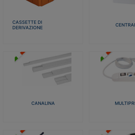
Realizzate in tecnopolimero isolante e non
Realizzati in tecnopolime
propagante la fiamma glow-wire 650° per
propagante la fiamma gl
cassette utilizzo da parete in muratura e
alta resistenza al calore
per pareti in cartongesso
termocompressione con b
CASSETTE DI
CENTRAL
DERIVAZIONE
Visualizza
Visu
MULTIPRESE
CANALINA
Realizzate in termoplasti
Realizzate in tecnopolimero isolante a base
750°C. Costruite secondo
di PVC rigido autoestinguente V0-UL 94.
norme di riferimento CEI
Resistente alla fiamma: Glow-wire 650°C.
protezione: IP20D.
CANALINA
MULTIPR
Visualizza
Visu