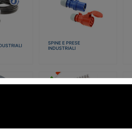
STRIALI
SPINE E PRESE INDUSTRIALI
Q
co glow wire test
Realizzate in termoplastico isolante e non
Re
 le seguenti
propagante la fiamma (Glow wire 650°C e
p
 23-50. Grado di
parti attive 850°C). Resistente agli agenti
El
chimici con particolari in acciaio inox.
gr
SPINE E PRESE
DUSTRIALI
INDUSTRIALI
alizza
Visualizza
FORBOX
S
I morsetti di giunzione unipolari si
At
ro isolante e non
utilizzano nelle cassette di derivazione e in
ca
ow-wire 850°.
tutte le connessioni “volanti” civili e
de
i: IK07-IK 08.
industriali in cui è richiesta praticità di
ny
installazione e sicurezza di connessione.
ERE
FORBOX
alizza
Visualizza