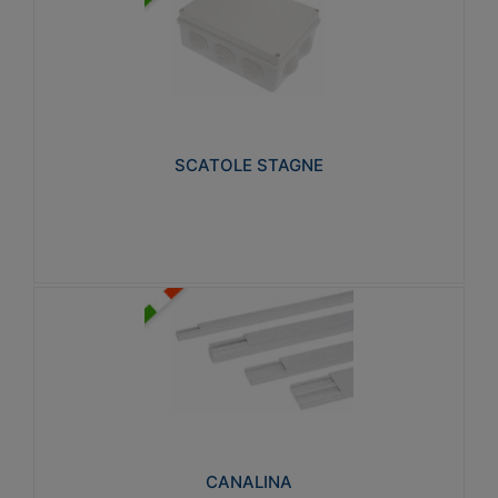
SCATOLE STAGNE
Realizzate in tecnopolimero isolante e non
propagante la fiamma glow-wire 650° e alta
resistenza al calore termocompressione con bilia
75°C.
SCATOLE STAGNE
Visualizza
CANALINA
Realizzate in tecnopolimero isolante a base di PVC
rigido autoestinguente V0-UL 94. Resistente alla
fiamma: Glow-wire 650°C.
CANALINA