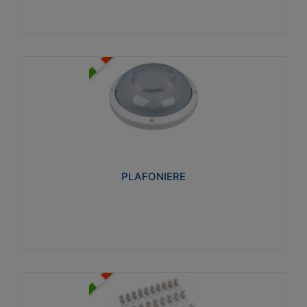
PLAFONIERE
Realizzate in tecnopolimero isolante e non
propagante la fiamma glow-wire 850°. Elevata
resistenza agli urti: IK07-IK 08.
PLAFONIERE
Visualizza