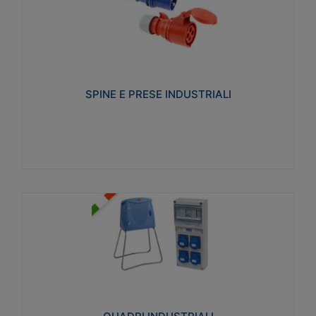
SPINE E PRESE INDUSTRIALI
Realizzate in termoplastico isolante e non
propagante la fiamma (Glow wire 650°C e parti
attive 850°C). Resistente agli agenti chimici con
particolari in acciaio inox.
SPINE E PRESE INDUSTRIALI
Visualizza
QUADRI INDUSTRIALI
Realizzati in tecnopolimero isolante e non
propagante la fiamma Glow-wire 650°. Elevata
resistenza agli urti: IK08. Colore: grigio RAL 7035.