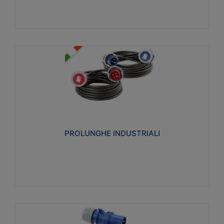
PROLUNGHE INDUSTRIALI
Realizzate in termoplastico glow wire test 750°C.
Costruite secondo le seguenti norme di riferimento
CEI 23-50. Grado di protezione: IP20D.
PROLUNGHE INDUSTRIALI
Visualizza