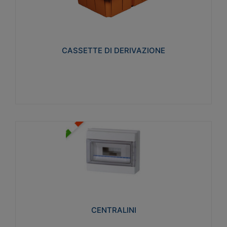
CASSETTE DI DERIVAZIONE
Realizzate in tecnopolimero isolante e non
propagante la fiamma glow-wire 650° per cassette
utilizzo da parete in muratura e per pareti in
cartongesso
CASSETTE DI DERIVAZIONE
Visualizza
CENTRALINI
Realizzati in tecnopolimero isolante e non
propagante la fiamma glow-wire 650° e alta
resistenza al calore termocompressione con bilia
75°C.
CENTRALINI