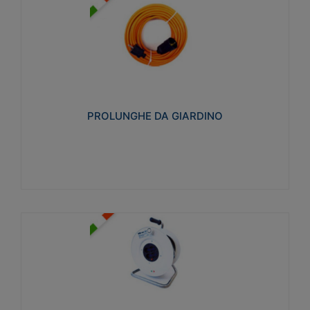
PROLUNGHE DA GIARDINO
Realizzate in tecnopolimero isolante flessibile e
estensibile non propagante la fiamma slow-wire
750°C. Grado di protezione: IP20
PROLUNGHE DA GIARDINO
Visualizza
AVVOLGICAVI CIVILI
Avvolgicavi domestici realizzati in ABS antiurto. Cavo
a marchio H05VV-F doppio isolamento. Spina