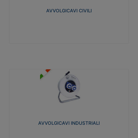
collegata al cavo con spinotti protetti
AVVOLGICAVI CIVILI
Visualizza
AVVOLGICAVI INDUSTRIALI
Cavo H07RN-F Norme CEI-64-8. Prese/spine volanti
industriali secondo le norme CEI EN 60309-1.
Utilizzo: varie tipologie, anche gravose,
collegamento mobile.
AVVOLGICAVI INDUSTRIALI
Visualizza