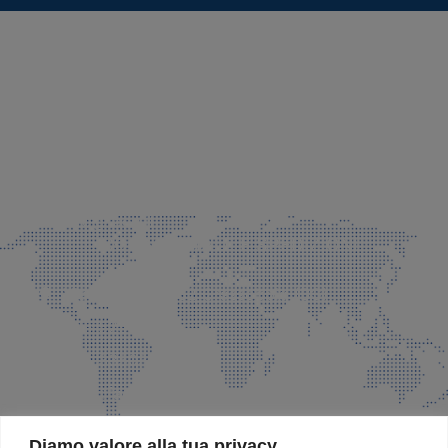
SEDE LEGALE E PRODUZIONE
Via Azzano S. Paolo, 21 Grassobbio (BG)
035 525015
035 335037
info@faeg.it
COMMERCIALE E SPEDIZIONI
Via Padre Elzi, 32 Grassobbio (BG)
035 525015
035 335037
info@faeg.it
SITE MAP
Diamo valore alla tua privacy