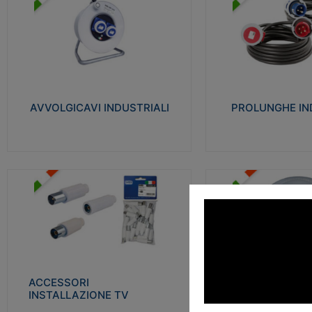
AVVOLGICAVI INDUSTRIALI
PROLUNGHE INDU
Cavo H07RN-F Norme CEI-64-8.
Realizzate in termoplasti
Prese/spine volanti industriali secondo le
750°C. Costruite secondo
norme CEI EN 60309-1. Utilizzo: varie
norme di riferimento CEI
tipologie, anche gravose, collegamento
protezione: IP20D.
mobile.
AVVOLGICAVI INDUSTRIALI
PROLUNGHE IN
Visu
Visualizza
ACCESSORI INSTALLAZIONE
PLAFONIERE
TV
Realizzate in tecnopolime
Realizzate in tecnopolimero isolante e
propagante la fiamma gl
acciaio nichelato per poter garantire una
Elevata resistenza agli urt
schermatura idonea a rendere i segnali TV
protetti dalle emissioni elettromagnetiche.
ACCESSORI
PLAFONI
Visu
INSTALLAZIONE TV
Visualizza