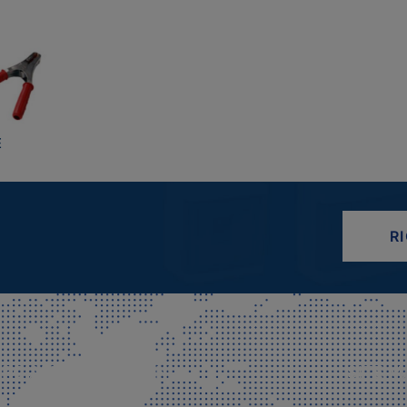
E
R
CIALE E SPEDIZIONI
SITE M