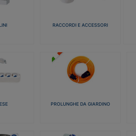
ro isolante e non
Realizzati in ottone e successivamente
Real
ow-wire 650° e
nichelati per conferire una migliore
pro
resistenza alle avverse condizioni
res
ilia 75°C.
ambientali in cui verranno utilizzati.
bili
INI
RACCORDI E ACCESSORI
alizza
Visualizza
PROLUNGHE DA GIARDINO
A
co glow wire test
Realizzate in tecnopolimero isolante
Av
 le seguenti
flessibile e estensibile non propagante la
a
 23-50. Grado di
fiamma slow-wire 750°C. Grado di
is
protezione: IP20
sp
ESE
PROLUNGHE DA GIARDINO
alizza
Visualizza