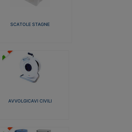
izzate in tecnopolimero isolante e non
pagante la fiamma glow-wire 650° e alta
istenza al calore termocompressione con
a 75°C.
SCATOLE STAGNE
Visualizza
VVOLGICAVI CIVILI
volgicavi domestici realizzati in ABS
ntiurto. Cavo a marchio H05VV-F doppio
olamento. Spina collegata al cavo con
inotti protetti
AVVOLGICAVI CIVILI
Visualizza