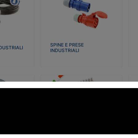
STRIALI
SPINE E PRESE INDUSTRIALI
Q
co glow wire test
Realizzate in termoplastico isolante e non
Re
 le seguenti
propagante la fiamma (Glow wire 650°C e
p
 23-50. Grado di
parti attive 850°C). Resistente agli agenti
El
chimici con particolari in acciaio inox.
gr
SPINE E PRESE
DUSTRIALI
INDUSTRIALI
alizza
Visualizza
FORBOX
S
I morsetti di giunzione unipolari si
At
ro isolante e non
utilizzano nelle cassette di derivazione e in
ca
ow-wire 850°.
tutte le connessioni “volanti” civili e
de
i: IK07-IK 08.
industriali in cui è richiesta praticità di
ny
installazione e sicurezza di connessione.
ERE
FORBOX
alizza
Visualizza