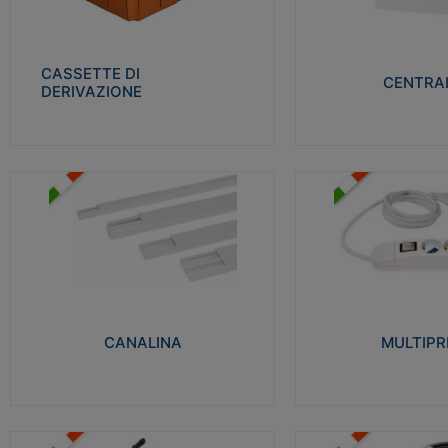
Realizzate in tecnopolimero isolante e non
Realizzati in tecnopolime
propagante la fiamma glow-wire 650° per
propagante la fiamma gl
cassette utilizzo da parete in muratura e
alta resistenza al calore
per pareti in cartongesso
termocompressione con b
CASSETTE DI
CENTRAL
DERIVAZIONE
Visualizza
Visu
MULTIPRESE
CANALINA
Realizzate in termoplasti
Realizzate in tecnopolimero isolante a base
750°C. Costruite secondo
di PVC rigido autoestinguente V0-UL 94.
norme di riferimento CEI
Resistente alla fiamma: Glow-wire 650°C.
protezione: IP20D.
CANALINA
MULTIPR
Visualizza
Visu