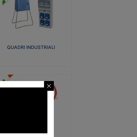
UADRI INDUSTRIALI
alizzati in tecnopolimero isolante e non
ropagante la fiamma Glow-wire 650°.
evata resistenza agli urti: IK08. Colore:
igio RAL 7035.
QUADRI INDUSTRIALI
Visualizza
ONDE
trezzi necessari al trascinamento delle
blature elettriche, dati, fonia, all’interno
lle canaline dedicate. Disponibili in
lon, poliestere, acciaio e fibra di vetro
SONDE
Visualizza