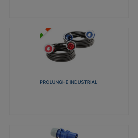
PROLUNGHE INDUSTRIALI
Realizzate in termoplastico glow wire test 750°C.
Costruite secondo le seguenti norme di riferimento
CEI 23-50. Grado di protezione: IP20D.
PROLUNGHE INDUSTRIALI
Visualizza