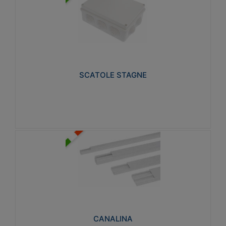
SCATOLE STAGNE
Realizzate in tecnopolimero isolante e non
propagante la fiamma glow-wire 650° e alta
resistenza al calore termocompressione con bilia
75°C.
SCATOLE STAGNE
Visualizza
CANALINA
Realizzate in tecnopolimero isolante a base di PVC
rigido autoestinguente V0-UL 94. Resistente alla
fiamma: Glow-wire 650°C.
CANALINA