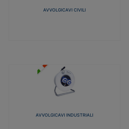
collegata al cavo con spinotti protetti
AVVOLGICAVI CIVILI
Visualizza
AVVOLGICAVI INDUSTRIALI
Cavo H07RN-F Norme CEI-64-8. Prese/spine volanti
industriali secondo le norme CEI EN 60309-1.
Utilizzo: varie tipologie, anche gravose,
collegamento mobile.
AVVOLGICAVI INDUSTRIALI
Visualizza