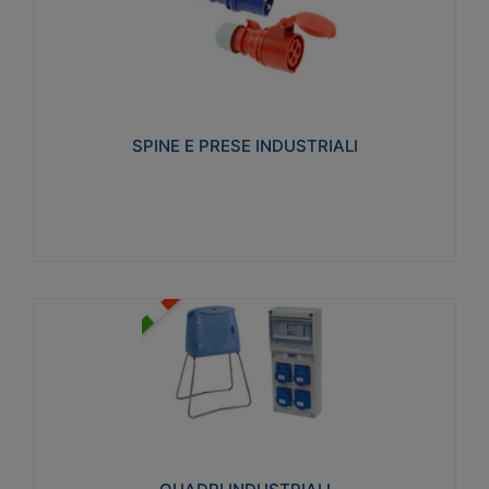
SPINE E PRESE INDUSTRIALI
Realizzate in termoplastico isolante e non
propagante la fiamma (Glow wire 650°C e parti
attive 850°C). Resistente agli agenti chimici con
particolari in acciaio inox.
SPINE E PRESE INDUSTRIALI
Visualizza
QUADRI INDUSTRIALI
Realizzati in tecnopolimero isolante e non
propagante la fiamma Glow-wire 650°. Elevata
resistenza agli urti: IK08. Colore: grigio RAL 7035.