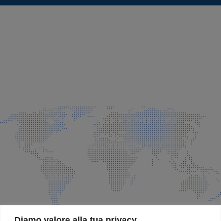
SEDE LEGALE E PRODUZIONE
Via Azzano S. Paolo, 21 Grassobbio (BG)
035 525015
035 335037
info@faeg.it
COMMERCIALE E SPEDIZIONI
Via Padre Elzi, 32 Grassobbio (BG)
035 525015
035 335037
info@faeg.it
SITE MAP
Diamo valore alla tua privacy