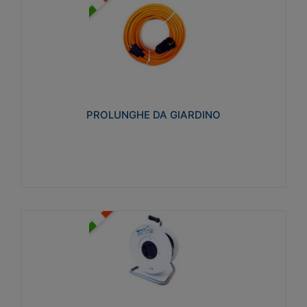
PROLUNGHE DA GIARDINO
Realizzate in tecnopolimero isolante flessibile e
estensibile non propagante la fiamma slow-wire
750°C. Grado di protezione: IP20
PROLUNGHE DA GIARDINO
Visualizza
AVVOLGICAVI CIVILI
Avvolgicavi domestici realizzati in ABS antiurto. Cavo
a marchio H05VV-F doppio isolamento. Spina