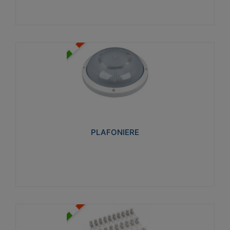
PLAFONIERE
Realizzate in tecnopolimero isolante e non
propagante la fiamma glow-wire 850°. Elevata
resistenza agli urti: IK07-IK 08.
PLAFONIERE
Visualizza