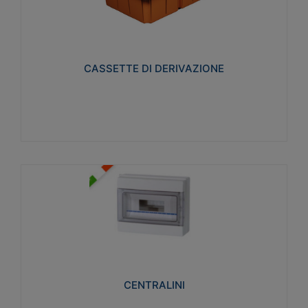
CASSETTE DI DERIVAZIONE
Realizzate in tecnopolimero isolante e non
propagante la fiamma glow-wire 650° per cassette
utilizzo da parete in muratura e per pareti in
cartongesso
CASSETTE DI DERIVAZIONE
Visualizza
CENTRALINI
Realizzati in tecnopolimero isolante e non
propagante la fiamma glow-wire 650° e alta
resistenza al calore termocompressione con bilia
75°C.
CENTRALINI