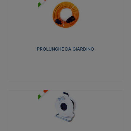
PROLUNGHE DA GIARDINO
Realizzate in tecnopolimero isolante flessibile e
estensibile non propagante la fiamma slow-wire
750°C. Grado di protezione: IP20
PROLUNGHE DA GIARDINO
Visualizza
AVVOLGICAVI CIVILI
Avvolgicavi domestici realizzati in ABS antiurto. Cavo
a marchio H05VV-F doppio isolamento. Spina