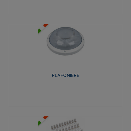
PLAFONIERE
Realizzate in tecnopolimero isolante e non
propagante la fiamma glow-wire 850°. Elevata
resistenza agli urti: IK07-IK 08.
PLAFONIERE
Visualizza