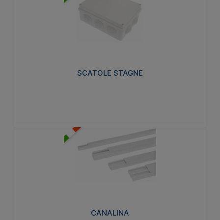
SCATOLE STAGNE
Realizzate in tecnopolimero isolante e non
propagante la fiamma glow-wire 650° e alta
resistenza al calore termocompressione con bilia
75°C.
SCATOLE STAGNE
Visualizza
CANALINA
Realizzate in tecnopolimero isolante a base di PVC
rigido autoestinguente V0-UL 94. Resistente alla
fiamma: Glow-wire 650°C.
CANALINA