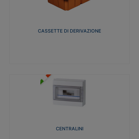
CASSETTE DI DERIVAZIONE
Realizzate in tecnopolimero isolante e non
propagante la fiamma glow-wire 650° per cassette
utilizzo da parete in muratura e per pareti in
cartongesso
CASSETTE DI DERIVAZIONE
Visualizza
CENTRALINI
Realizzati in tecnopolimero isolante e non
propagante la fiamma glow-wire 650° e alta
resistenza al calore termocompressione con bilia
75°C.
CENTRALINI