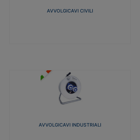
collegata al cavo con spinotti protetti
AVVOLGICAVI CIVILI
Visualizza
AVVOLGICAVI INDUSTRIALI
Cavo H07RN-F Norme CEI-64-8. Prese/spine volanti
industriali secondo le norme CEI EN 60309-1.
Utilizzo: varie tipologie, anche gravose,
collegamento mobile.
AVVOLGICAVI INDUSTRIALI
Visualizza