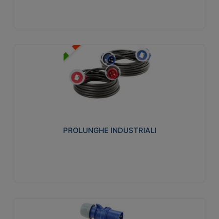
PROLUNGHE INDUSTRIALI
Realizzate in termoplastico glow wire test 750°C.
Costruite secondo le seguenti norme di riferimento
CEI 23-50. Grado di protezione: IP20D.
PROLUNGHE INDUSTRIALI
Visualizza