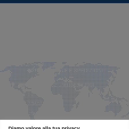
SEDE LEGALE E PRODUZIONE
Via Azzano S. Paolo, 21 Grassobbio (BG)
035 525015
035 335037
info@faeg.it
COMMERCIALE E SPEDIZIONI
Via Padre Elzi, 32 Grassobbio (BG)
035 525015
035 335037
info@faeg.it
SITE MAP
Diamo valore alla tua privacy