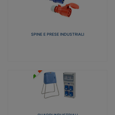
SPINE E PRESE INDUSTRIALI
Realizzate in termoplastico isolante e non
propagante la fiamma (Glow wire 650°C e parti
attive 850°C). Resistente agli agenti chimici con
particolari in acciaio inox.
SPINE E PRESE INDUSTRIALI
Visualizza
QUADRI INDUSTRIALI
Realizzati in tecnopolimero isolante e non
propagante la fiamma Glow-wire 650°. Elevata
resistenza agli urti: IK08. Colore: grigio RAL 7035.