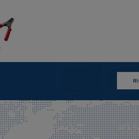
E
R
CIALE E SPEDIZIONI
SITE M