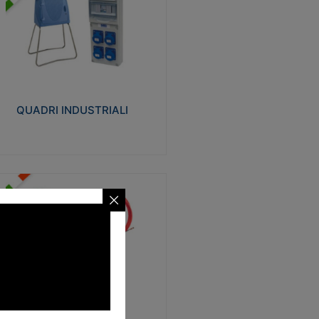
UADRI INDUSTRIALI
alizzati in tecnopolimero isolante e non
ropagante la fiamma Glow-wire 650°.
evata resistenza agli urti: IK08. Colore:
igio RAL 7035.
QUADRI INDUSTRIALI
Visualizza
ONDE
trezzi necessari al trascinamento delle
blature elettriche, dati, fonia, all’interno
lle canaline dedicate. Disponibili in
lon, poliestere, acciaio e fibra di vetro
SONDE
Visualizza