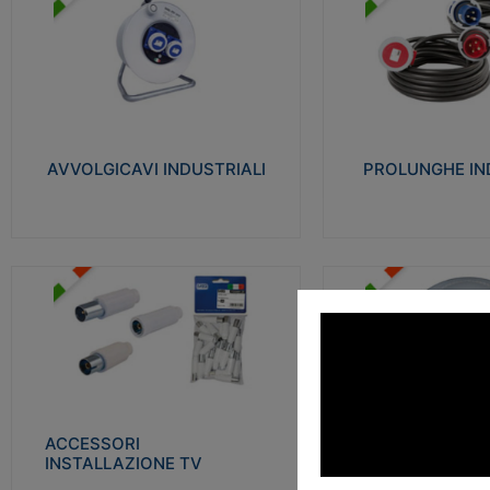
AVVOLGICAVI INDUSTRIALI
PROLUNGHE INDU
Cavo H07RN-F Norme CEI-64-8.
Realizzate in termoplasti
Prese/spine volanti industriali secondo le
750°C. Costruite secondo
norme CEI EN 60309-1. Utilizzo: varie
norme di riferimento CEI
tipologie, anche gravose, collegamento
protezione: IP20D.
mobile.
AVVOLGICAVI INDUSTRIALI
PROLUNGHE IN
Visu
Visualizza
ACCESSORI INSTALLAZIONE
PLAFONIERE
TV
Realizzate in tecnopolime
Realizzate in tecnopolimero isolante e
propagante la fiamma gl
acciaio nichelato per poter garantire una
Elevata resistenza agli urt
schermatura idonea a rendere i segnali TV
protetti dalle emissioni elettromagnetiche.
ACCESSORI
PLAFONI
Visu
INSTALLAZIONE TV
Visualizza