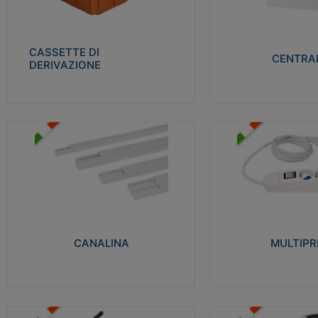
Realizzate in tecnopolimero isolante e non
Realizzati in tecnopolime
propagante la fiamma glow-wire 650° per
propagante la fiamma gl
cassette utilizzo da parete in muratura e
alta resistenza al calore
per pareti in cartongesso
termocompressione con b
CASSETTE DI
CENTRAL
DERIVAZIONE
Visualizza
Visu
MULTIPRESE
CANALINA
Realizzate in termoplasti
Realizzate in tecnopolimero isolante a base
750°C. Costruite secondo
di PVC rigido autoestinguente V0-UL 94.
norme di riferimento CEI
Resistente alla fiamma: Glow-wire 650°C.
protezione: IP20D.
CANALINA
MULTIPR
Visualizza
Visu