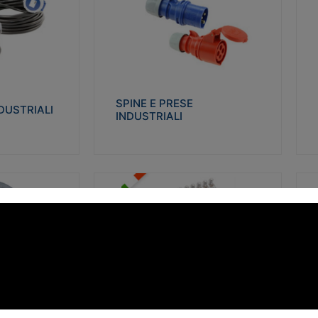
STRIALI
SPINE E PRESE INDUSTRIALI
Q
co glow wire test
Realizzate in termoplastico isolante e non
Re
 le seguenti
propagante la fiamma (Glow wire 650°C e
p
 23-50. Grado di
parti attive 850°C). Resistente agli agenti
El
chimici con particolari in acciaio inox.
gr
SPINE E PRESE
DUSTRIALI
INDUSTRIALI
alizza
Visualizza
FORBOX
S
I morsetti di giunzione unipolari si
At
ro isolante e non
utilizzano nelle cassette di derivazione e in
ca
ow-wire 850°.
tutte le connessioni “volanti” civili e
de
i: IK07-IK 08.
industriali in cui è richiesta praticità di
ny
installazione e sicurezza di connessione.
ERE
FORBOX
alizza
Visualizza