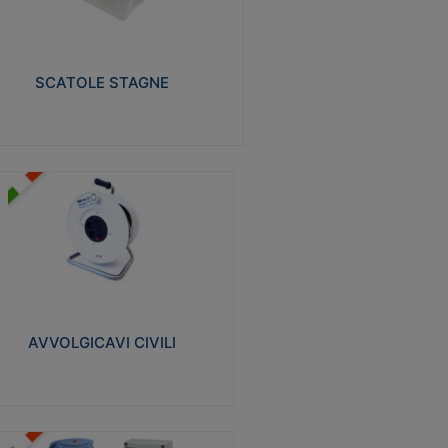
izzate in tecnopolimero isolante e non
pagante la fiamma glow-wire 650° e alta
istenza al calore termocompressione con
a 75°C.
SCATOLE STAGNE
Visualizza
VVOLGICAVI CIVILI
volgicavi domestici realizzati in ABS
ntiurto. Cavo a marchio H05VV-F doppio
olamento. Spina collegata al cavo con
inotti protetti
AVVOLGICAVI CIVILI
Visualizza