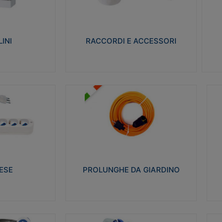
ro isolante e non
Realizzati in ottone e successivamente
Real
ow-wire 650° e
nichelati per conferire una migliore
pro
resistenza alle avverse condizioni
res
ilia 75°C.
ambientali in cui verranno utilizzati.
bili
INI
RACCORDI E ACCESSORI
alizza
Visualizza
PROLUNGHE DA GIARDINO
A
co glow wire test
Realizzate in tecnopolimero isolante
Av
 le seguenti
flessibile e estensibile non propagante la
a
 23-50. Grado di
fiamma slow-wire 750°C. Grado di
is
protezione: IP20
sp
ESE
PROLUNGHE DA GIARDINO
alizza
Visualizza