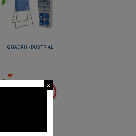
UADRI INDUSTRIALI
alizzati in tecnopolimero isolante e non
ropagante la fiamma Glow-wire 650°.
evata resistenza agli urti: IK08. Colore:
igio RAL 7035.
QUADRI INDUSTRIALI
Visualizza
ONDE
trezzi necessari al trascinamento delle
blature elettriche, dati, fonia, all’interno
lle canaline dedicate. Disponibili in
lon, poliestere, acciaio e fibra di vetro
SONDE
Visualizza