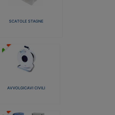
izzate in tecnopolimero isolante e non
pagante la fiamma glow-wire 650° e alta
istenza al calore termocompressione con
a 75°C.
SCATOLE STAGNE
Visualizza
VVOLGICAVI CIVILI
volgicavi domestici realizzati in ABS
ntiurto. Cavo a marchio H05VV-F doppio
olamento. Spina collegata al cavo con
inotti protetti
AVVOLGICAVI CIVILI
Visualizza