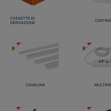
Realizzate in tecnopolimero isolante e non
Realizzati in tecnopolime
propagante la fiamma glow-wire 650° per
propagante la fiamma gl
cassette utilizzo da parete in muratura e
alta resistenza al calore
per pareti in cartongesso
termocompressione con b
CASSETTE DI
CENTRAL
DERIVAZIONE
Visualizza
Visu
MULTIPRESE
CANALINA
Realizzate in termoplasti
Realizzate in tecnopolimero isolante a base
750°C. Costruite secondo
di PVC rigido autoestinguente V0-UL 94.
norme di riferimento CEI
Resistente alla fiamma: Glow-wire 650°C.
protezione: IP20D.
CANALINA
MULTIPR
Visualizza
Visu