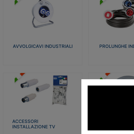
AVVOLGICAVI INDUSTRIALI
PROLUNGHE INDU
Cavo H07RN-F Norme CEI-64-8.
Realizzate in termoplasti
Prese/spine volanti industriali secondo le
750°C. Costruite secondo
norme CEI EN 60309-1. Utilizzo: varie
norme di riferimento CEI
tipologie, anche gravose, collegamento
protezione: IP20D.
mobile.
AVVOLGICAVI INDUSTRIALI
PROLUNGHE IN
Visu
Visualizza
ACCESSORI INSTALLAZIONE
PLAFONIERE
TV
Realizzate in tecnopolime
Realizzate in tecnopolimero isolante e
propagante la fiamma gl
acciaio nichelato per poter garantire una
Elevata resistenza agli urt
schermatura idonea a rendere i segnali TV
protetti dalle emissioni elettromagnetiche.
ACCESSORI
PLAFONI
Visu
INSTALLAZIONE TV
Visualizza