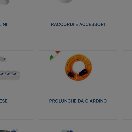
ro isolante e non
Realizzati in ottone e successivamente
Real
ow-wire 650° e
nichelati per conferire una migliore
pro
resistenza alle avverse condizioni
res
ilia 75°C.
ambientali in cui verranno utilizzati.
bili
INI
RACCORDI E ACCESSORI
alizza
Visualizza
PROLUNGHE DA GIARDINO
A
co glow wire test
Realizzate in tecnopolimero isolante
Av
 le seguenti
flessibile e estensibile non propagante la
a
 23-50. Grado di
fiamma slow-wire 750°C. Grado di
is
protezione: IP20
sp
ESE
PROLUNGHE DA GIARDINO
alizza
Visualizza