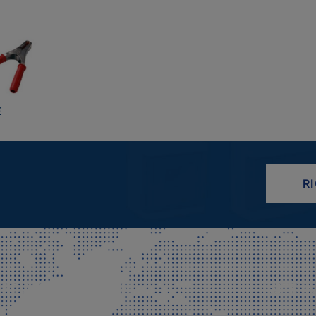
E
R
CIALE E SPEDIZIONI
SITE M