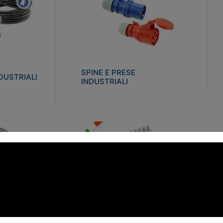
STRIALI
SPINE E PRESE INDUSTRIALI
Q
co glow wire test
Realizzate in termoplastico isolante e non
Re
 le seguenti
propagante la fiamma (Glow wire 650°C e
p
 23-50. Grado di
parti attive 850°C). Resistente agli agenti
El
chimici con particolari in acciaio inox.
gr
SPINE E PRESE
DUSTRIALI
INDUSTRIALI
alizza
Visualizza
FORBOX
S
I morsetti di giunzione unipolari si
At
ro isolante e non
utilizzano nelle cassette di derivazione e in
ca
ow-wire 850°.
tutte le connessioni “volanti” civili e
de
i: IK07-IK 08.
industriali in cui è richiesta praticità di
ny
installazione e sicurezza di connessione.
ERE
FORBOX
alizza
Visualizza