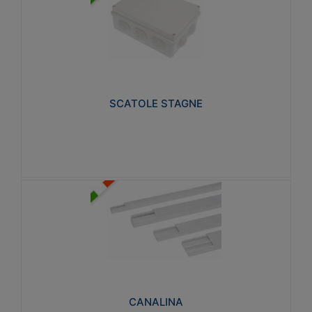
SCATOLE STAGNE
Realizzate in tecnopolimero isolante e non
propagante la fiamma glow-wire 650° e alta
resistenza al calore termocompressione con bilia
75°C.
SCATOLE STAGNE
Visualizza
CANALINA
Realizzate in tecnopolimero isolante a base di PVC
rigido autoestinguente V0-UL 94. Resistente alla
fiamma: Glow-wire 650°C.
CANALINA