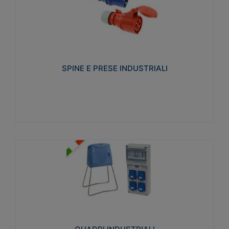
SPINE E PRESE INDUSTRIALI
Realizzate in termoplastico isolante e non
propagante la fiamma (Glow wire 650°C e parti
attive 850°C). Resistente agli agenti chimici con
particolari in acciaio inox.
SPINE E PRESE INDUSTRIALI
Visualizza
QUADRI INDUSTRIALI
Realizzati in tecnopolimero isolante e non
propagante la fiamma Glow-wire 650°. Elevata
resistenza agli urti: IK08. Colore: grigio RAL 7035.