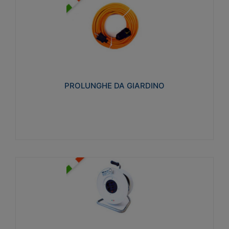
PROLUNGHE DA GIARDINO
Realizzate in tecnopolimero isolante flessibile e
estensibile non propagante la fiamma slow-wire
750°C. Grado di protezione: IP20
PROLUNGHE DA GIARDINO
Visualizza
AVVOLGICAVI CIVILI
Avvolgicavi domestici realizzati in ABS antiurto. Cavo
a marchio H05VV-F doppio isolamento. Spina