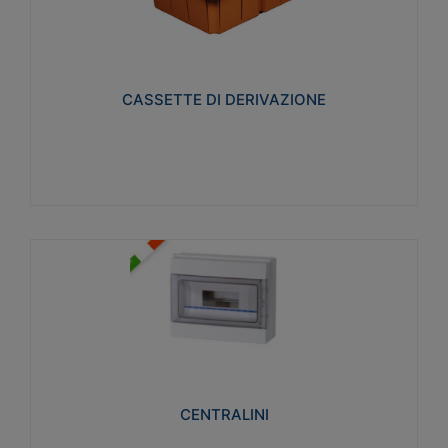
CASSETTE DI DERIVAZIONE
Realizzate in tecnopolimero isolante e non
propagante la fiamma glow-wire 650° per cassette
utilizzo da parete in muratura e per pareti in
cartongesso
CASSETTE DI DERIVAZIONE
Visualizza
CENTRALINI
Realizzati in tecnopolimero isolante e non
propagante la fiamma glow-wire 650° e alta
resistenza al calore termocompressione con bilia
75°C.
CENTRALINI