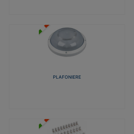
PLAFONIERE
Realizzate in tecnopolimero isolante e non
propagante la fiamma glow-wire 850°. Elevata
resistenza agli urti: IK07-IK 08.
PLAFONIERE
Visualizza