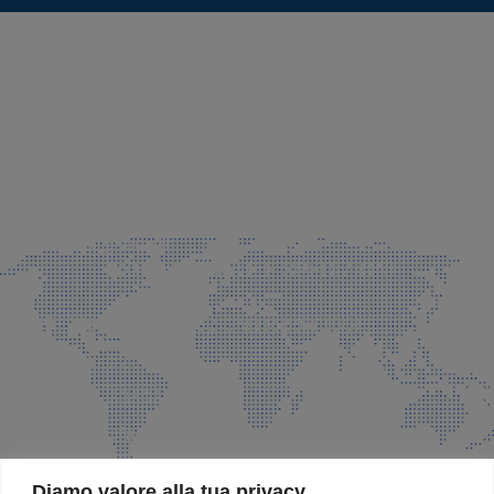
SEDE LEGALE E PRODUZIONE
Via Azzano S. Paolo, 21 Grassobbio (BG)
035 525015
035 335037
info@faeg.it
COMMERCIALE E SPEDIZIONI
Via Padre Elzi, 32 Grassobbio (BG)
035 525015
035 335037
info@faeg.it
SITE MAP
Diamo valore alla tua privacy