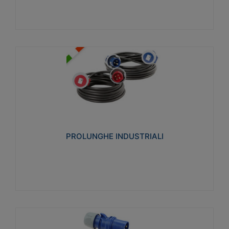
PROLUNGHE INDUSTRIALI
Realizzate in termoplastico glow wire test 750°C.
Costruite secondo le seguenti norme di riferimento
CEI 23-50. Grado di protezione: IP20D.
PROLUNGHE INDUSTRIALI
Visualizza