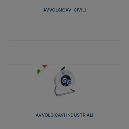
collegata al cavo con spinotti protetti
AVVOLGICAVI CIVILI
Visualizza
AVVOLGICAVI INDUSTRIALI
Cavo H07RN-F Norme CEI-64-8. Prese/spine volanti
industriali secondo le norme CEI EN 60309-1.
Utilizzo: varie tipologie, anche gravose,
collegamento mobile.
AVVOLGICAVI INDUSTRIALI
Visualizza