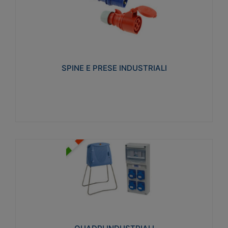
SPINE E PRESE INDUSTRIALI
Realizzate in termoplastico isolante e non
propagante la fiamma (Glow wire 650°C e parti
attive 850°C). Resistente agli agenti chimici con
particolari in acciaio inox.
SPINE E PRESE INDUSTRIALI
Visualizza
QUADRI INDUSTRIALI
Realizzati in tecnopolimero isolante e non
propagante la fiamma Glow-wire 650°. Elevata
resistenza agli urti: IK08. Colore: grigio RAL 7035.