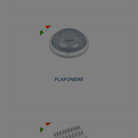
PLAFONIERE
Realizzate in tecnopolimero isolante e non
propagante la fiamma glow-wire 850°. Elevata
resistenza agli urti: IK07-IK 08.
PLAFONIERE
Visualizza