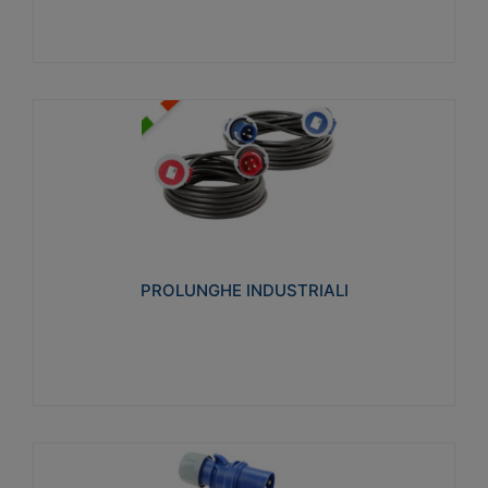
PROLUNGHE INDUSTRIALI
Realizzate in termoplastico glow wire test 750°C.
Costruite secondo le seguenti norme di riferimento
CEI 23-50. Grado di protezione: IP20D.
PROLUNGHE INDUSTRIALI
Visualizza