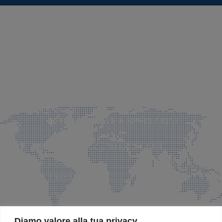
SEDE LEGALE E PRODUZIONE
Via Azzano S. Paolo, 21 Grassobbio (BG)
035 525015
035 335037
info@faeg.it
COMMERCIALE E SPEDIZIONI
Via Padre Elzi, 32 Grassobbio (BG)
035 525015
035 335037
info@faeg.it
SITE MAP
Diamo valore alla tua privacy