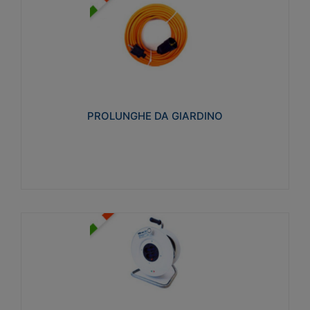
PROLUNGHE DA GIARDINO
Realizzate in tecnopolimero isolante flessibile e
estensibile non propagante la fiamma slow-wire
750°C. Grado di protezione: IP20
PROLUNGHE DA GIARDINO
Visualizza
AVVOLGICAVI CIVILI
Avvolgicavi domestici realizzati in ABS antiurto. Cavo
a marchio H05VV-F doppio isolamento. Spina