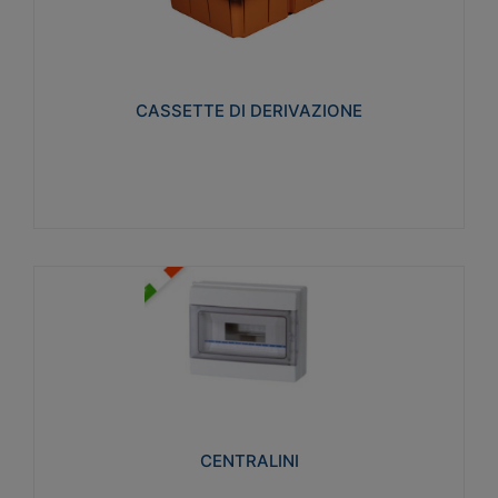
CASSETTE DI DERIVAZIONE
Realizzate in tecnopolimero isolante e non
propagante la fiamma glow-wire 650° per cassette
utilizzo da parete in muratura e per pareti in
cartongesso
CASSETTE DI DERIVAZIONE
Visualizza
CENTRALINI
Realizzati in tecnopolimero isolante e non
propagante la fiamma glow-wire 650° e alta
resistenza al calore termocompressione con bilia
75°C.
CENTRALINI