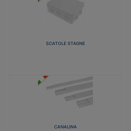
SCATOLE STAGNE
Realizzate in tecnopolimero isolante e non
propagante la fiamma glow-wire 650° e alta
resistenza al calore termocompressione con bilia
75°C.
SCATOLE STAGNE
Visualizza
CANALINA
Realizzate in tecnopolimero isolante a base di PVC
rigido autoestinguente V0-UL 94. Resistente alla
fiamma: Glow-wire 650°C.
CANALINA