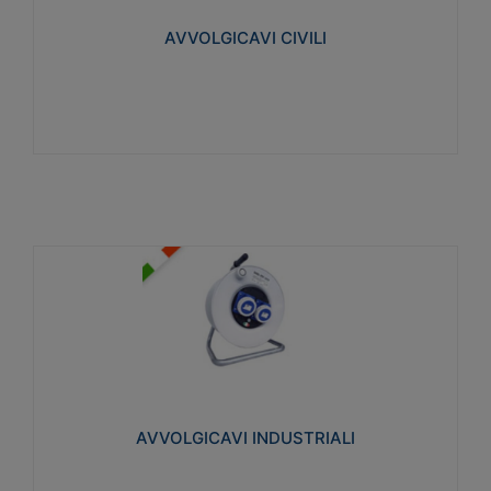
collegata al cavo con spinotti protetti
AVVOLGICAVI CIVILI
Visualizza
AVVOLGICAVI INDUSTRIALI
Cavo H07RN-F Norme CEI-64-8. Prese/spine volanti
industriali secondo le norme CEI EN 60309-1.
Utilizzo: varie tipologie, anche gravose,
collegamento mobile.
AVVOLGICAVI INDUSTRIALI
Visualizza