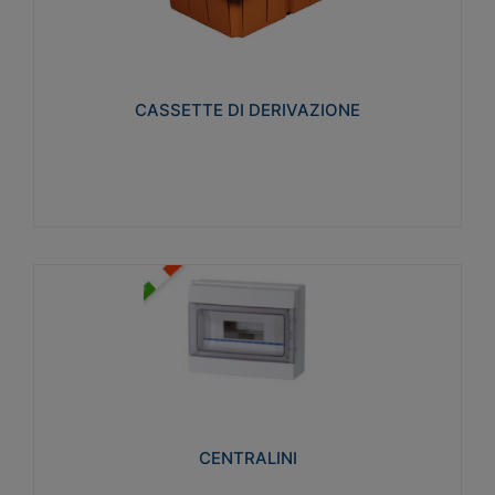
CASSETTE DI DERIVAZIONE
Realizzate in tecnopolimero isolante e non
propagante la fiamma glow-wire 650° per cassette
utilizzo da parete in muratura e per pareti in
cartongesso
CASSETTE DI DERIVAZIONE
Visualizza
CENTRALINI
Realizzati in tecnopolimero isolante e non
propagante la fiamma glow-wire 650° e alta
resistenza al calore termocompressione con bilia
75°C.
CENTRALINI