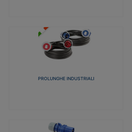
PROLUNGHE INDUSTRIALI
Realizzate in termoplastico glow wire test 750°C.
Costruite secondo le seguenti norme di riferimento
CEI 23-50. Grado di protezione: IP20D.
PROLUNGHE INDUSTRIALI
Visualizza