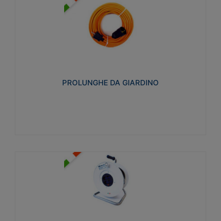
PROLUNGHE DA GIARDINO
Realizzate in tecnopolimero isolante flessibile e
estensibile non propagante la fiamma slow-wire
750°C. Grado di protezione: IP20
PROLUNGHE DA GIARDINO
Visualizza
AVVOLGICAVI CIVILI
Avvolgicavi domestici realizzati in ABS antiurto. Cavo
a marchio H05VV-F doppio isolamento. Spina