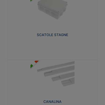
SCATOLE STAGNE
Realizzate in tecnopolimero isolante e non
propagante la fiamma glow-wire 650° e alta
resistenza al calore termocompressione con bilia
75°C.
SCATOLE STAGNE
Visualizza
CANALINA
Realizzate in tecnopolimero isolante a base di PVC
rigido autoestinguente V0-UL 94. Resistente alla
fiamma: Glow-wire 650°C.
CANALINA