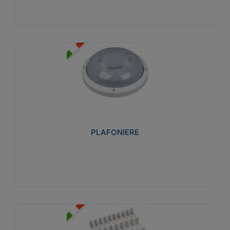
PLAFONIERE
Realizzate in tecnopolimero isolante e non
propagante la fiamma glow-wire 850°. Elevata
resistenza agli urti: IK07-IK 08.
PLAFONIERE
Visualizza