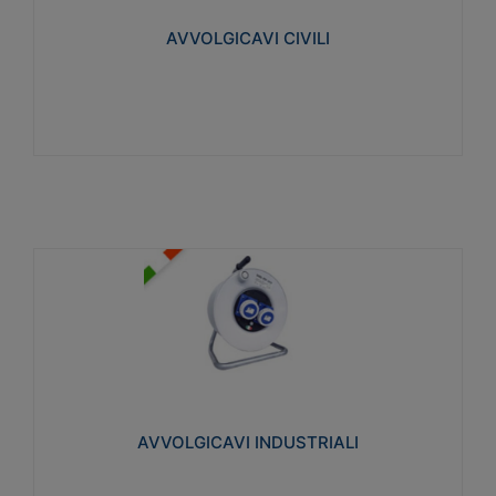
collegata al cavo con spinotti protetti
AVVOLGICAVI CIVILI
Visualizza
AVVOLGICAVI INDUSTRIALI
Cavo H07RN-F Norme CEI-64-8. Prese/spine volanti
industriali secondo le norme CEI EN 60309-1.
Utilizzo: varie tipologie, anche gravose,
collegamento mobile.
AVVOLGICAVI INDUSTRIALI
Visualizza