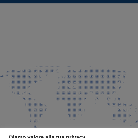
SEDE LEGALE E PRODUZIONE
Via Azzano S. Paolo, 21 Grassobbio (BG)
035 525015
035 335037
info@faeg.it
COMMERCIALE E SPEDIZIONI
Via Padre Elzi, 32 Grassobbio (BG)
035 525015
035 335037
info@faeg.it
SITE MAP
Diamo valore alla tua privacy