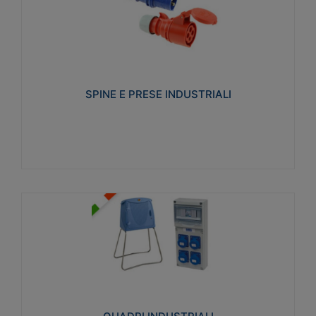
SPINE E PRESE INDUSTRIALI
Realizzate in termoplastico isolante e non
propagante la fiamma (Glow wire 650°C e parti
attive 850°C). Resistente agli agenti chimici con
particolari in acciaio inox.
SPINE E PRESE INDUSTRIALI
Visualizza
QUADRI INDUSTRIALI
Realizzati in tecnopolimero isolante e non
propagante la fiamma Glow-wire 650°. Elevata
resistenza agli urti: IK08. Colore: grigio RAL 7035.